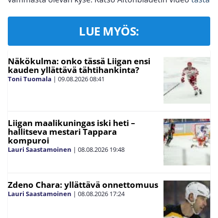
LUE MYÖS:
Näkökulma: onko tässä Liigan ensi
kauden yllättävä tähtihankinta?
Toni Tuomala
|
09.08.2026
08:41
Liigan maalikuningas iski heti –
hallitseva mestari Tappara
kompuroi
Lauri Saastamoinen
|
08.08.2026
19:48
Zdeno Chara: yllättävä onnettomuus
Lauri Saastamoinen
|
08.08.2026
17:24