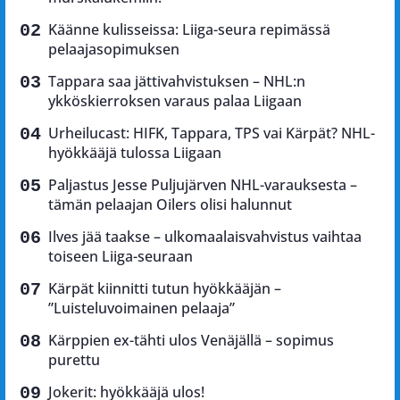
Käänne kulisseissa: Liiga-seura repimässä
pelaajasopimuksen
Tappara saa jättivahvistuksen – NHL:n
ykköskierroksen varaus palaa Liigaan
Urheilucast: HIFK, Tappara, TPS vai Kärpät? NHL-
hyökkääjä tulossa Liigaan
Paljastus Jesse Puljujärven NHL-varauksesta –
tämän pelaajan Oilers olisi halunnut
Ilves jää taakse – ulkomaalaisvahvistus vaihtaa
toiseen Liiga-seuraan
Kärpät kiinnitti tutun hyökkääjän –
”Luisteluvoimainen pelaaja”
Kärppien ex-tähti ulos Venäjällä – sopimus
purettu
Jokerit: hyökkääjä ulos!