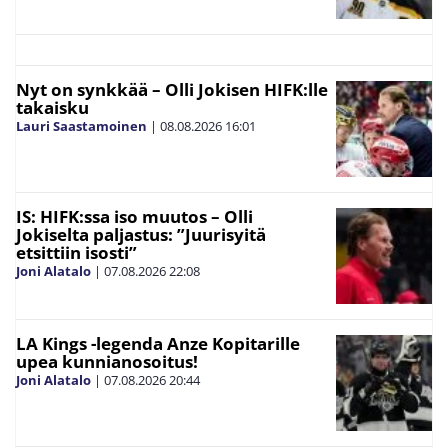
Nyt on synkkää – Olli Jokisen HIFK:lle
takaisku
Lauri Saastamoinen
|
08.08.2026
16:01
IS: HIFK:ssa iso muutos – Olli
Jokiselta paljastus: ”Juurisyitä
etsittiin isosti”
Joni Alatalo
|
07.08.2026
22:08
LA Kings -legenda Anze Kopitarille
upea kunnianosoitus!
Joni Alatalo
|
07.08.2026
20:44