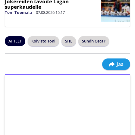
Jokereiden tavoite Liigan
superkaudelle
Toni Tuomala
|
07.08.2026
15:17
AIHEET
Koivisto Toni
SHL
Sundh Oscar
Jaa
1€ = 10€ arvosta
ilmaiskierroksia ilman
kierrätystä!
Talleta 1€
Saat heti 50 ilmaiskierrosta Tuohi 1000 -