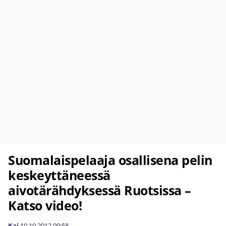
Suomalaispelaaja osallisena pelin
keskeyttäneessä
aivotärähdyksessä Ruotsissa –
Katso video!
Kai
10.10.2012
09:58