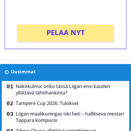
peliin (arvo 0,20€ per kierros)!
Ei kierrätysvaatimusta!
PELAA NYT
Uusimmat
Näkökulma: onko tässä Liigan ensi kauden
yllättävä tähtihankinta?
Tampere Cup 2026: Tulokset
Liigan maalikuningas iski heti – hallitseva mestari
Tappara kompuroi
Zdeno Chara: yllättävä onnettomuus