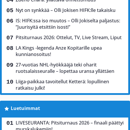
Nyt on synkkää – Olli Jokisen HIFK:lle takaisku
IS: HIFK:ssa iso muutos – Olli Jokiselta paljastus:
”Juurisyitä etsittiin isosti”
Pitsiturnaus 2026: Ottelut, TV, Live Stream, Liput
LA Kings -legenda Anze Kopitarille upea
kunnianosoitus!
27-vuotias NHL-hyökkääjä teki oharit
ruotsalaisseuralle – lopettaa uransa yllättäen
Liiga-paikkaa tavoitellut Ketterä: lopullinen
ratkaisu julki!
Luetuimmat
LIVESEURANTA: Pitsiturnaus 2026 – finaali päättyi
murskalukemiin!