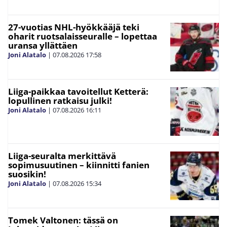
27-vuotias NHL-hyökkääjä teki
oharit ruotsalaisseuralle – lopettaa
uransa yllättäen
Joni Alatalo
|
07.08.2026
17:58
Liiga-paikkaa tavoitellut Ketterä:
lopullinen ratkaisu julki!
Joni Alatalo
|
07.08.2026
16:11
Liiga-seuralta merkittävä
sopimusuutinen – kiinnitti fanien
suosikin!
Joni Alatalo
|
07.08.2026
15:34
Tomek Valtonen: tässä on