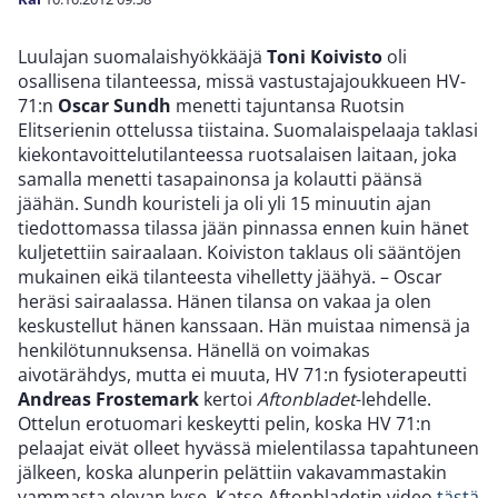
Luulajan suomalaishyökkääjä
Toni Koivisto
oli
osallisena tilanteessa, missä vastustajajoukkueen HV-
71:n
Oscar Sundh
menetti tajuntansa Ruotsin
Elitserienin ottelussa tiistaina. Suomalaispelaaja taklasi
kiekontavoittelutilanteessa ruotsalaisen laitaan, joka
samalla menetti tasapainonsa ja kolautti päänsä
jäähän. Sundh kouristeli ja oli yli 15 minuutin ajan
tiedottomassa tilassa jään pinnassa ennen kuin hänet
kuljetettiin sairaalaan. Koiviston taklaus oli sääntöjen
mukainen eikä tilanteesta vihelletty jäähyä. – Oscar
heräsi sairaalassa. Hänen tilansa on vakaa ja olen
keskustellut hänen kanssaan. Hän muistaa nimensä ja
henkilötunnuksensa. Hänellä on voimakas
aivotärähdys, mutta ei muuta, HV 71:n fysioterapeutti
Andreas Frostemark
kertoi
Aftonbladet
-lehdelle.
Ottelun erotuomari keskeytti pelin, koska HV 71:n
pelaajat eivät olleet hyvässä mielentilassa tapahtuneen
jälkeen, koska alunperin pelättiin vakavammastakin
vammasta olevan kyse. Katso Aftonbladetin video
tästä