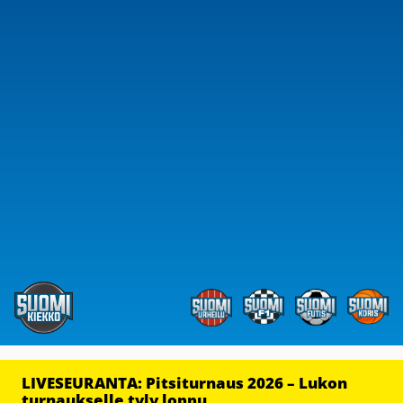
LIVESEURANTA: Pitsiturnaus 2026 – Lukon
turnaukselle tyly loppu