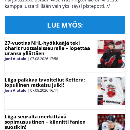
kamppailusta tilillään vain yksi täysi pistepotti.
//
LUE MYÖS:
27-vuotias NHL-hyökkääjä teki
oharit ruotsalaisseuralle – lopettaa
uransa yllättäen
Joni Alatalo
|
07.08.2026
17:58
Liiga-paikkaa tavoitellut Ketterä:
lopullinen ratkaisu julki!
Joni Alatalo
|
07.08.2026
16:11
Liiga-seuralta merkittävä
sopimusuutinen – kiinnitti fanien
suosikin!