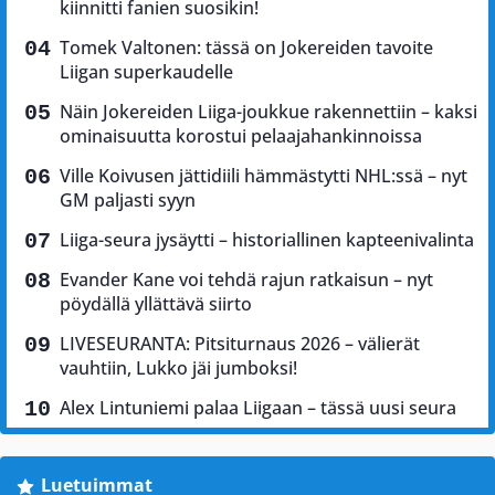
kiinnitti fanien suosikin!
Tomek Valtonen: tässä on Jokereiden tavoite
Liigan superkaudelle
Näin Jokereiden Liiga-joukkue rakennettiin – kaksi
ominaisuutta korostui pelaajahankinnoissa
Ville Koivusen jättidiili hämmästytti NHL:ssä – nyt
GM paljasti syyn
Liiga-seura jysäytti – historiallinen kapteenivalinta
Evander Kane voi tehdä rajun ratkaisun – nyt
pöydällä yllättävä siirto
LIVESEURANTA: Pitsiturnaus 2026 – välierät
vauhtiin, Lukko jäi jumboksi!
Alex Lintuniemi palaa Liigaan – tässä uusi seura
Luetuimmat