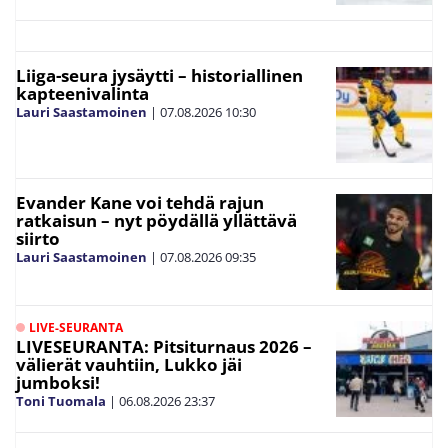
Liiga-seura jysäytti – historiallinen
kapteenivalinta
Lauri Saastamoinen
|
07.08.2026
10:30
Evander Kane voi tehdä rajun
ratkaisun – nyt pöydällä yllättävä
siirto
Lauri Saastamoinen
|
07.08.2026
09:35
LIVE-SEURANTA
LIVESEURANTA: Pitsiturnaus 2026 –
välierät vauhtiin, Lukko jäi
jumboksi!
Toni Tuomala
|
06.08.2026
23:37