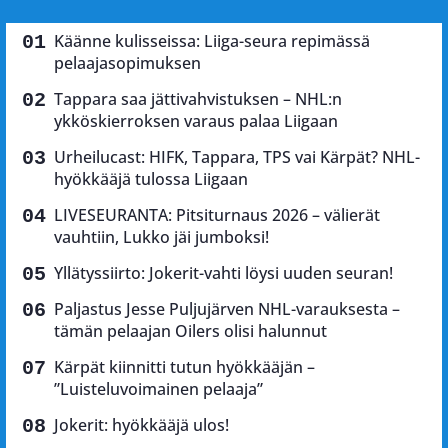
Käänne kulisseissa: Liiga-seura repimässä
pelaajasopimuksen
Tappara saa jättivahvistuksen – NHL:n
ykköskierroksen varaus palaa Liigaan
Urheilucast: HIFK, Tappara, TPS vai Kärpät? NHL-
hyökkääjä tulossa Liigaan
LIVESEURANTA: Pitsiturnaus 2026 – välierät
vauhtiin, Lukko jäi jumboksi!
Yllätyssiirto: Jokerit-vahti löysi uuden seuran!
Paljastus Jesse Puljujärven NHL-varauksesta –
tämän pelaajan Oilers olisi halunnut
Kärpät kiinnitti tutun hyökkääjän –
”Luisteluvoimainen pelaaja”
Jokerit: hyökkääjä ulos!