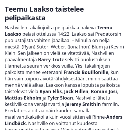
Teemu Laakso taistelee
pelipaikasta
Nashvillen takalinjoilta pelipaikkaa hakeva
Teemu
Laakso
pelasi ottelussa 14:22. Laakso sai Predatorsin
puolustajista vähiten jääaikaa. – Minulla on neljä
miestä: (Ryan) Suter, Weber, (Jonathon) Blum ja (Kevin)
Klein. Sen jälkeen on vielä selvitettävää, Nashvillen
päävalmentaja
Barry Trotz
selvitti puolustuksen
tilannetta seuran verkkosivuilla. Yksi takalinjojen
paikoista menee veteraani
Francis Bouillonille
, kun
hän vain toipuu aivotärähdyksestään, mihin saattaa
mennä vielä aikaa. Laakson kanssa lopuista paikoista
taistelevat vielä
Ryan Ellis
,
Jack Hillen
,
Roman Josi
,
Mattias Ekholm
ja
Tyler Sloan
. Nashville lähetti
keskiviikkona veräjänvartija
Jeremy Smithin
farmiin.
Predators aloittaa näin kauden samalla
maalivahtikaksikolla kuin vuosi sitten eli Rinne-
Anders
Lindbäck
. Nashville on voittanut kuudesta
harjoitusottelustaan viisi. Washingtonilla on viidestä