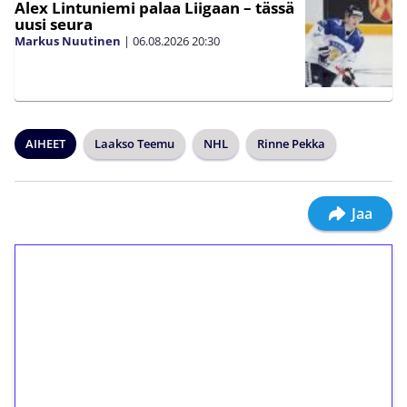
Alex Lintuniemi palaa Liigaan – tässä
uusi seura
Markus Nuutinen
|
06.08.2026
20:30
AIHEET
Laakso Teemu
NHL
Rinne Pekka
Jaa
1€ = 10€ arvosta
ilmaiskierroksia ilman
kierrätystä!
Talleta 1€