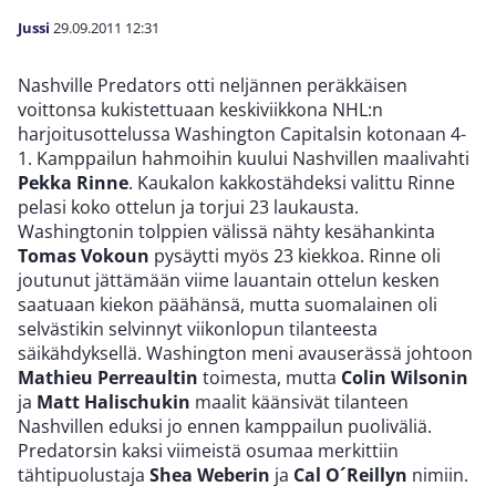
Jussi
29.09.2011
12:31
Nashville Predators otti neljännen peräkkäisen
voittonsa kukistettuaan keskiviikkona NHL:n
harjoitusottelussa Washington Capitalsin kotonaan 4-
1. Kamppailun hahmoihin kuului Nashvillen maalivahti
Pekka Rinne
. Kaukalon kakkostähdeksi valittu Rinne
pelasi koko ottelun ja torjui 23 laukausta.
Washingtonin tolppien välissä nähty kesähankinta
Tomas Vokoun
pysäytti myös 23 kiekkoa. Rinne oli
joutunut jättämään viime lauantain ottelun kesken
saatuaan kiekon päähänsä, mutta suomalainen oli
selvästikin selvinnyt viikonlopun tilanteesta
säikähdyksellä. Washington meni avauserässä johtoon
Mathieu Perreaultin
toimesta, mutta
Colin Wilsonin
ja
Matt Halischukin
maalit käänsivät tilanteen
Nashvillen eduksi jo ennen kamppailun puoliväliä.
Predatorsin kaksi viimeistä osumaa merkittiin
tähtipuolustaja
Shea Weberin
ja
Cal O´Reillyn
nimiin.