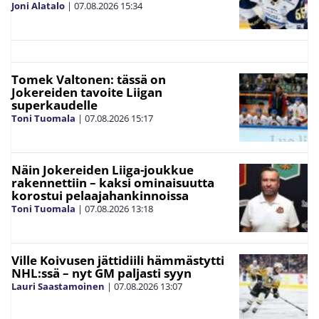
Joni Alatalo
|
07.08.2026
15:34
Tomek Valtonen: tässä on
Jokereiden tavoite Liigan
superkaudelle
Toni Tuomala
|
07.08.2026
15:17
Näin Jokereiden Liiga-joukkue
rakennettiin – kaksi ominaisuutta
korostui pelaajahankinnoissa
Toni Tuomala
|
07.08.2026
13:18
Ville Koivusen jättidiili hämmästytti
NHL:ssä – nyt GM paljasti syyn
Lauri Saastamoinen
|
07.08.2026
13:07