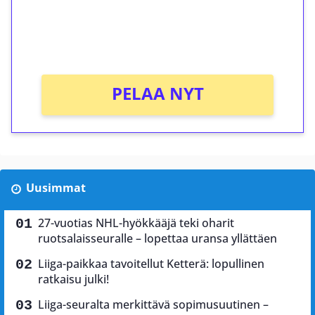
Saat heti 50 ilmaiskierrosta Tuohi 1000 -
peliin (arvo 0,20€ per kierros)!
Ei kierrätysvaatimusta!
PELAA NYT
Uusimmat
27-vuotias NHL-hyökkääjä teki oharit
ruotsalaisseuralle – lopettaa uransa yllättäen
Liiga-paikkaa tavoitellut Ketterä: lopullinen
ratkaisu julki!
Liiga-seuralta merkittävä sopimusuutinen –