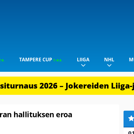
TAMPERE CUP
LIIGA
NHL
M
7.8.
7.-8.8.
iturnaus 2026 – Jokereiden Liiga-
ran hallituksen eroa