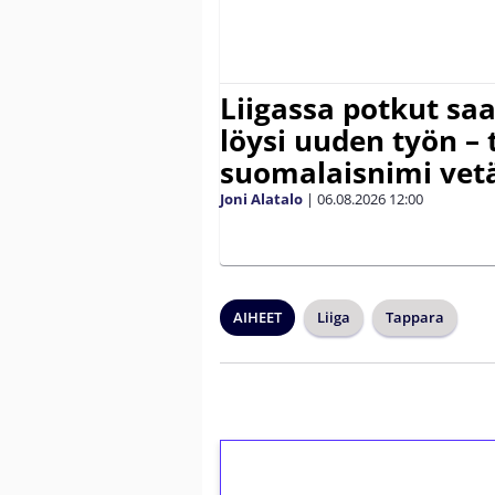
Liigassa potkut sa
löysi uuden työn – 
suomalaisnimi vetä
Joni Alatalo
|
06.08.2026
12:00
AIHEET
Liiga
Tappara
1€ = 10€ arvosta 