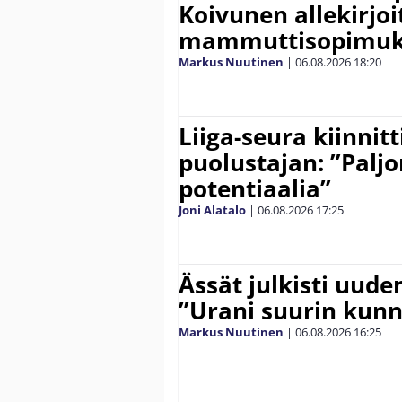
Koivunen allekirjoi
mammuttisopimuk
Markus Nuutinen
|
06.08.2026
18:20
Liiga-seura kiinnit
puolustajan: ”Palj
potentiaalia”
Joni Alatalo
|
06.08.2026
17:25
Ässät julkisti uude
”Urani suurin kunn
Markus Nuutinen
|
06.08.2026
16:25