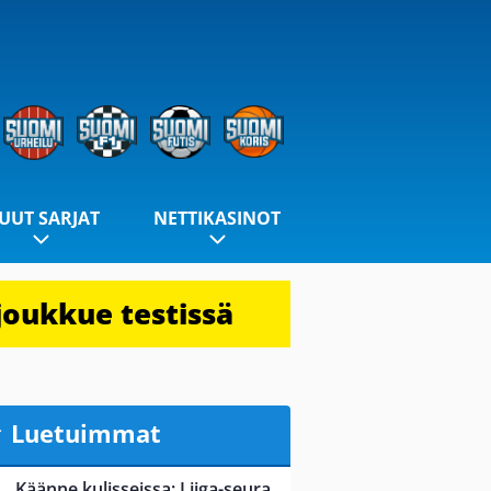
UUT SARJAT
NETTIKASINOT
joukkue testissä
Luetuimmat
Käänne kulisseissa: Liiga-seura