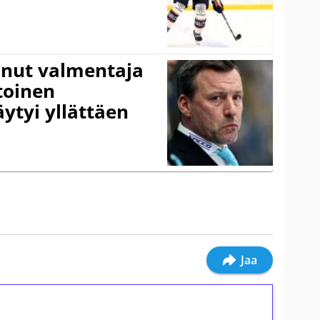
anut valmentaja
toinen
ytyi yllättäen
Jaa
ilmaiskierroksia ilman