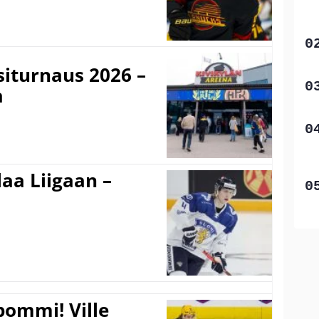
iturnaus 2026 –
a
aa Liigaan –
pommi! Ville