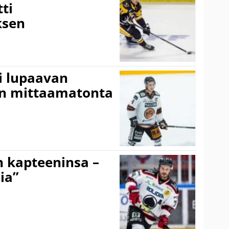
tti
sen
ti lupaavan
on mittaamatonta
n kapteeninsa –
ia”