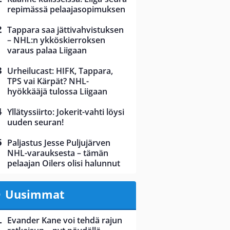
repimässä pelaajasopimuksen
Tappara saa jättivahvistuksen
– NHL:n ykköskierroksen
varaus palaa Liigaan
Urheilucast: HIFK, Tappara,
TPS vai Kärpät? NHL-
hyökkääjä tulossa Liigaan
Yllätyssiirto: Jokerit-vahti löysi
uuden seuran!
Paljastus Jesse Puljujärven
NHL-varauksesta – tämän
pelaajan Oilers olisi halunnut
Uusimmat
Evander Kane voi tehdä rajun