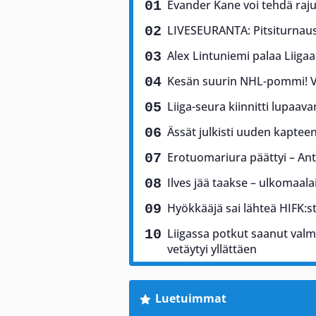
Evander Kane voi tehdä rajun
LIVESEURANTA: Pitsiturnaus 
Alex Lintuniemi palaa Liigaa
Kesän suurin NHL-pommi! Vi
Liiga-seura kiinnitti lupaav
Ässät julkisti uuden kaptee
Erotuomariura päättyi – Antt
Ilves jää taakse – ulkomaala
Hyökkääjä sai lähteä HIFK:sta
Liigassa potkut saanut valm
vetäytyi yllättäen
Luetuimmat