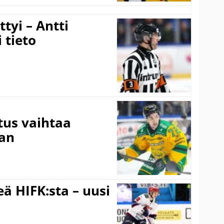
tyi – Antti
 tieto
tus vaihtaa
aan
ä HIFK:sta – uusi