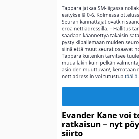
Tappara jatkaa SM-liigassa nollak
esityksellä 0-6. Kolmessa ottelu
Seuran kannattajat ovatkin saane
eroa nettiadressilla. – Hallitus t
saadaan käännettyä takaisin sata
pysty kilpailemaan muiden seuroj
siinä että muut seurat osaavat hoi
Tappara kuitenkin tarvitsee tuule
muuallakin kuin pelkän valmentaja
asioiden muuttuvan!, kerrotaan 
nettiadressiin voi tutustua
täällä
Evander Kane voi t
ratkaisun – nyt pöy
siirto