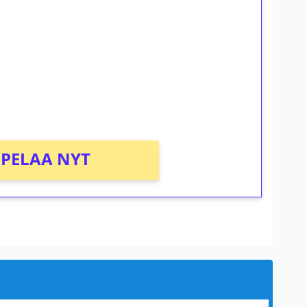
osta Tuohi 1000 -peliin (arvo 0,20€ per
PELAA NYT