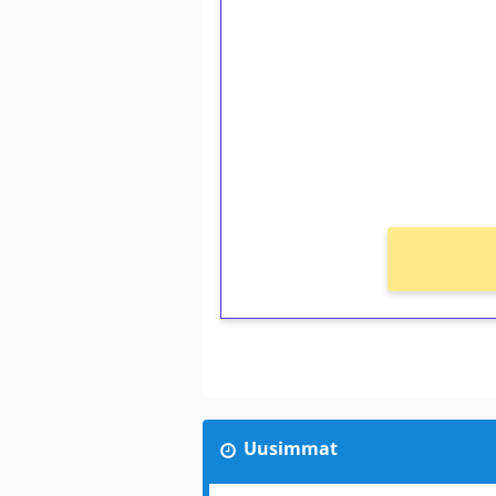
kierrätystä!
Talleta 1€
Saat heti 50 ilmaiskierr
kierros)!
Ei kierrätysvaatimusta!
Uusimmat