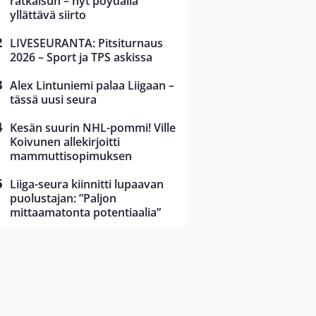
ratkaisun – nyt pöydällä
yllättävä siirto
LIVESEURANTA: Pitsiturnaus
2026 – Sport ja TPS askissa
Alex Lintuniemi palaa Liigaan –
tässä uusi seura
Kesän suurin NHL-pommi! Ville
Koivunen allekirjoitti
mammuttisopimuksen
Liiga-seura kiinnitti lupaavan
puolustajan: ”Paljon
mittaamatonta potentiaalia”