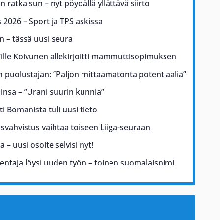
 ratkaisun – nyt pöydällä yllättävä siirto
2026 – Sport ja TPS askissa
n – tässä uusi seura
lle Koivunen allekirjoitti mammuttisopimuksen
an puolustajan: ”Paljon mittaamatonta potentiaalia”
ninsa – ”Urani suurin kunnia”
i Bomanista tuli uusi tieto
isvahvistus vaihtaa toiseen Liiga-seuraan
 – uusi osoite selvisi nyt!
entaja löysi uuden työn – toinen suomalaisnimi