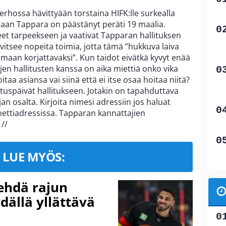
erhossa hävittyään torstaina HIFK:lle surkealla
ssaan Tappara on päästänyt peräti 19 maalia.
et tarpeekseen ja vaativat Tapparan hallituksen
arvitsee nopeita toimia, jotta tämä ”hukkuva laiva
maan korjattavaksi”. Kun taidot eivätkä kyvyt enää
en hallitusten kanssa on aika miettiä onko vika
taa asiansa vai siinä että ei itse osaa hoitaa niitä?
tuspäivät hallitukseen. Jotakin on tapahduttava
n osalta. Kirjoita nimesi adressiin jos haluat
nettiadressissa. Tapparan kannattajien
.
//
LUE MYÖS:
ehdä rajun
dällä yllättävä