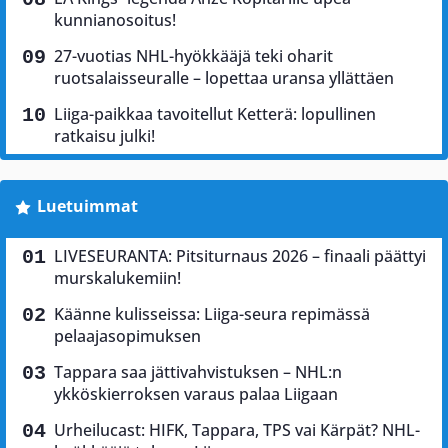
kunnianosoitus!
27-vuotias NHL-hyökkääjä teki oharit
ruotsalaisseuralle – lopettaa uransa yllättäen
Liiga-paikkaa tavoitellut Ketterä: lopullinen
ratkaisu julki!
Luetuimmat
LIVESEURANTA: Pitsiturnaus 2026 – finaali päättyi
murskalukemiin!
Käänne kulisseissa: Liiga-seura repimässä
pelaajasopimuksen
Tappara saa jättivahvistuksen – NHL:n
ykköskierroksen varaus palaa Liigaan
Urheilucast: HIFK, Tappara, TPS vai Kärpät? NHL-