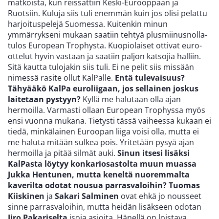
matkoista, kun reissattiin Keski-Eurooppaan ja
Ruotsiin. Kuluja siis tuli enemmän kuin jos olisi pelattu
harjoituspelejä Suomessa. Kuitenkin minun
ymmärrykseni mukaan saatiin tehtyä plusmiinusnolla-
tulos European Trophysta. Kuopiolaiset ottivat euro-
ottelut hyvin vastaan ja saatiin paljon katsojia halliin.
Sitä kautta tulojakin siis tuli. Ei ne pelit siis missään
nimessä rasite ollut KalPalle.
Entä tulevaisuus?
Tähyääkö KalPa euroliigaan, jos sellainen joskus
laitetaan pystyyn?
Kyllä me halutaan olla ajan
hermoilla. Varmasti ollaan European Trophyssa myös
ensi vuonna mukana. Tietysti tässä vaiheessa kukaan ei
tiedä, minkälainen Euroopan liiga voisi olla, mutta ei
me haluta mitään sulkea pois. Yritetään pysyä ajan
hermoilla ja pitää silmät auki.
Sinun itsesi lisäksi
KalPasta löytyy konkariosastolta muun muassa
Jukka Hentunen, mutta keneltä nuoremmalta
kaverilta odotat nousua parrasvaloihin?
Tuomas
Kiiskinen
ja
Sakari Salminen
ovat ehkä jo nousseet
sinne parrasvaloihin, mutta heidän lisäkseen odotan
Iiro Pakariselta
isoja asioita. Hänellä on loistava