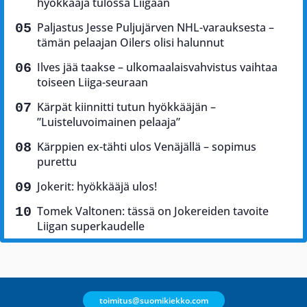
hyökkääjä tulossa Liigaan
Paljastus Jesse Puljujärven NHL-varauksesta –
tämän pelaajan Oilers olisi halunnut
Ilves jää taakse – ulkomaalaisvahvistus vaihtaa
toiseen Liiga-seuraan
Kärpät kiinnitti tutun hyökkääjän –
”Luisteluvoimainen pelaaja”
Kärppien ex-tähti ulos Venäjällä – sopimus
purettu
Jokerit: hyökkääjä ulos!
Tomek Valtonen: tässä on Jokereiden tavoite
Liigan superkaudelle
toimitus@suomikiekko.com