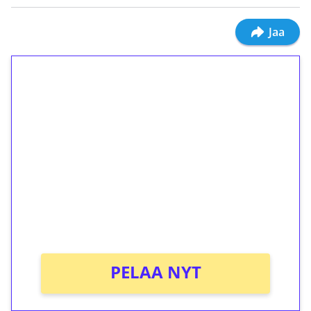
Jaa
1€ = 10€ arvosta
ilmaiskierroksia ilman
kierrätystä!
Talleta 1€
Saat heti 50 ilmaiskierrosta Tuohi 1000 -
peliin (arvo 0,20€ per kierros)!
Ei kierrätysvaatimusta!
PELAA NYT