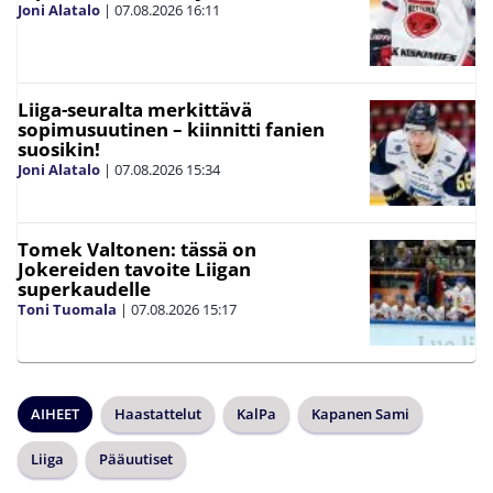
Joni Alatalo
|
07.08.2026
16:11
Liiga-seuralta merkittävä
sopimusuutinen – kiinnitti fanien
suosikin!
Joni Alatalo
|
07.08.2026
15:34
Tomek Valtonen: tässä on
Jokereiden tavoite Liigan
superkaudelle
Toni Tuomala
|
07.08.2026
15:17
AIHEET
Haastattelut
KalPa
Kapanen Sami
Liiga
Pääuutiset