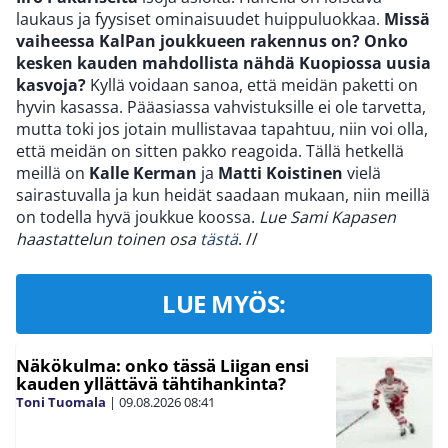
laukaus ja fyysiset ominaisuudet huippuluokkaa.
Missä
vaiheessa KalPan joukkueen rakennus on? Onko
kesken kauden mahdollista nähdä Kuopiossa uusia
kasvoja?
Kyllä voidaan sanoa, että meidän paketti on
hyvin kasassa. Pääasiassa vahvistuksille ei ole tarvetta,
mutta toki jos jotain mullistavaa tapahtuu, niin voi olla,
että meidän on sitten pakko reagoida. Tällä hetkellä
meillä on
Kalle Kerman
ja
Matti Koistinen
vielä
sairastuvalla ja kun heidät saadaan mukaan, niin meillä
on todella hyvä joukkue koossa.
Lue Sami Kapasen
haastattelun toinen osa
tästä
.
//
LUE MYÖS:
Näkökulma: onko tässä Liigan ensi
kauden yllättävä tähtihankinta?
Toni Tuomala
|
09.08.2026
08:41