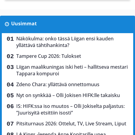
Uusimmat
Näkökulma: onko tässä Liigan ensi kauden
yllättävä tähtihankinta?
Tampere Cup 2026: Tulokset
Liigan maalikuningas iski heti – hallitseva mestari
Tappara kompuroi
Zdeno Chara: yllättävä onnettomuus
Nyt on synkkää – Olli Jokisen HIFK:lle takaisku
IS: HIFK:ssa iso muutos – Olli Jokiselta paljastus:
”Juurisyitä etsittiin isosti”
Pitsiturnaus 2026: Ottelut, TV, Live Stream, Liput
LA Kings -legenda Anze Kopitarille upea