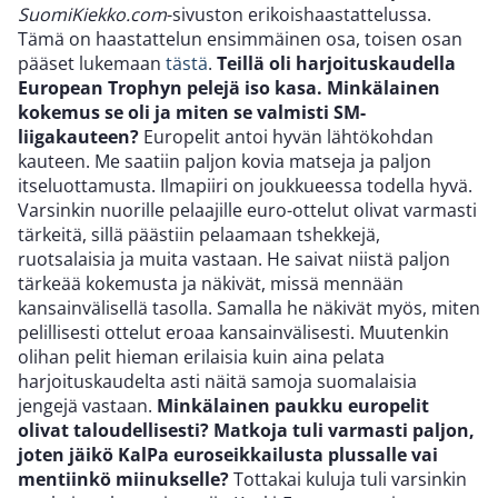
SuomiKiekko.com
-sivuston erikoishaastattelussa.
Tämä on haastattelun ensimmäinen osa, toisen osan
pääset lukemaan
tästä
.
Teillä oli harjoituskaudella
European Trophyn pelejä iso kasa. Minkälainen
kokemus se oli ja miten se valmisti SM-
liigakauteen?
Europelit antoi hyvän lähtökohdan
kauteen. Me saatiin paljon kovia matseja ja paljon
itseluottamusta. Ilmapiiri on joukkueessa todella hyvä.
Varsinkin nuorille pelaajille euro-ottelut olivat varmasti
tärkeitä, sillä päästiin pelaamaan tshekkejä,
ruotsalaisia ja muita vastaan. He saivat niistä paljon
tärkeää kokemusta ja näkivät, missä mennään
kansainvälisellä tasolla. Samalla he näkivät myös, miten
pelillisesti ottelut eroaa kansainvälisesti. Muutenkin
olihan pelit hieman erilaisia kuin aina pelata
harjoituskaudelta asti näitä samoja suomalaisia
jengejä vastaan.
Minkälainen paukku europelit
olivat taloudellisesti? Matkoja tuli varmasti paljon,
joten jäikö KalPa euroseikkailusta plussalle vai
mentiinkö miinukselle?
Tottakai kuluja tuli varsinkin