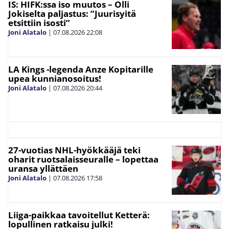
IS: HIFK:ssa iso muutos – Olli
Jokiselta paljastus: ”Juurisyitä
etsittiin isosti”
Joni Alatalo
|
07.08.2026
22:08
LA Kings -legenda Anze Kopitarille
upea kunnianosoitus!
Joni Alatalo
|
07.08.2026
20:44
27-vuotias NHL-hyökkääjä teki
oharit ruotsalaisseuralle – lopettaa
uransa yllättäen
Joni Alatalo
|
07.08.2026
17:58
Liiga-paikkaa tavoitellut Ketterä:
lopullinen ratkaisu julki!