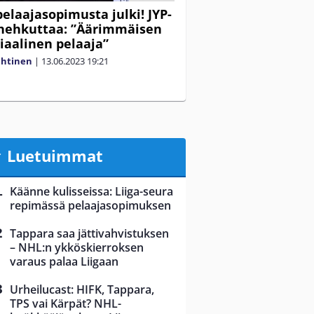
pelaajasopimusta julki! JYP-
hehkuttaa: ”Äärimmäisen
iaalinen pelaaja”
ahtinen
|
13.06.2023
19:21
Luetuimmat
Käänne kulisseissa: Liiga-seura
repimässä pelaajasopimuksen
Tappara saa jättivahvistuksen
– NHL:n ykköskierroksen
varaus palaa Liigaan
Urheilucast: HIFK, Tappara,
TPS vai Kärpät? NHL-