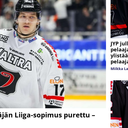
JYP ju
pelaaj
ylistä
pelaaj
Miikka L
än Liiga-sopimus purettu –