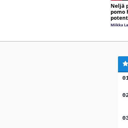
Neljä 
pomo 
potent
Miikka L