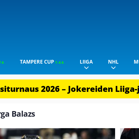
TAMPERE CUP
LIIGA
NHL
M
7.8.
7.-8.8.
iturnaus 2026 – Jokereiden Liiga-
rga Balazs