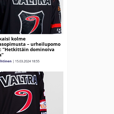
lkaisi kolme
asopimusta – urheilupomo
ä: ”Hetkittäin dominoiva
a”
ahtinen
|
15.03.2024
18:55