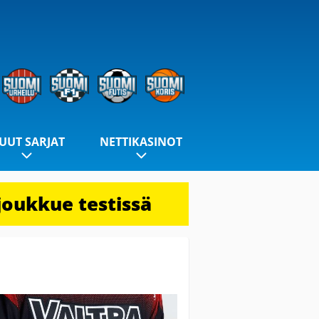
UUT SARJAT
NETTIKASINOT
joukkue testissä