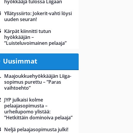
hyökkääjä tulossa Liigaan
Yllätyssiirto: Jokerit-vahti löysi
uuden seuran!
Kärpät kiinnitti tutun
hyökkääjän –
”Luisteluvoimainen pelaaja”
Uusimmat
Maajoukkuehyökkääjän Liiga-
sopimus purettu – ”Paras
vaihtoehto”
JYP julkaisi kolme
pelaajasopimusta –
urheilupomo ylistää:
”Hetkittäin dominoiva pelaaja”
Neljä pelaajasopimusta julki!