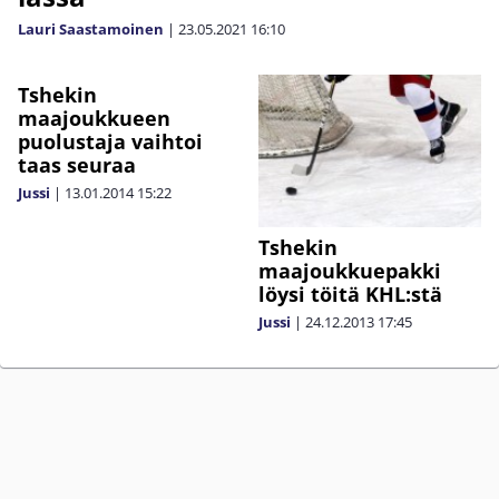
Lauri Saastamoinen
|
23.05.2021
16:10
Tshekin
maajoukkueen
puolustaja vaihtoi
taas seuraa
Jussi
|
13.01.2014
15:22
Tshekin
maajoukkuepakki
löysi töitä KHL:stä
Jussi
|
24.12.2013
17:45