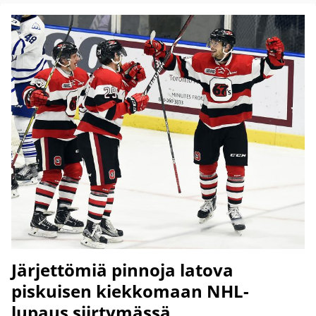
Järjettömiä pinnoja latova
piskuisen kiekkomaan NHL-
lupaus siirtymässä