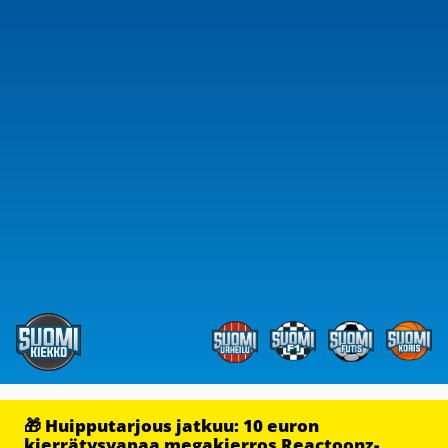
🎁 Huipputarjous jatkuu: 10 euron
kierrätysvapaa megakierros Reactoonz-