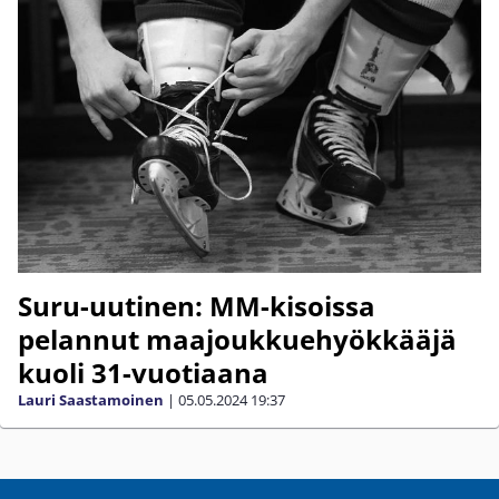
Suru-uutinen: MM-kisoissa
pelannut maajoukkuehyökkääjä
kuoli 31-vuotiaana
Lauri Saastamoinen
|
05.05.2024
19:37