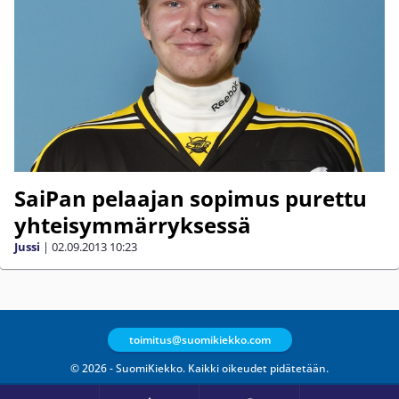
SaiPan pelaajan sopimus purettu
yhteisymmärryksessä
Jussi
|
02.09.2013
10:23
toimitus@suomikiekko.com
© 2026 - SuomiKiekko. Kaikki oikeudet pidätetään.