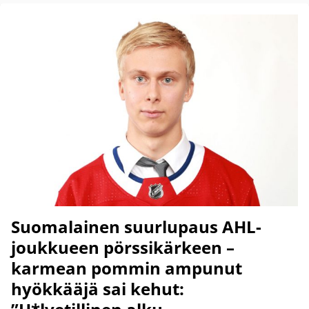
Suomalainen suurlupaus AHL-
joukkueen pörssikärkeen –
karmean pommin ampunut
hyökkääjä sai kehut: