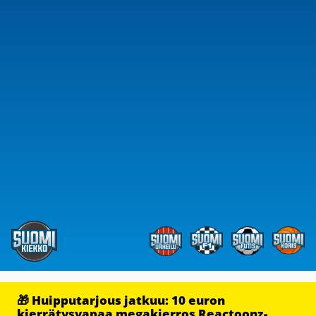
🎁 Huipputarjous jatkuu: 10 euron
kierrätysvapaa megakierros Reactoonz-