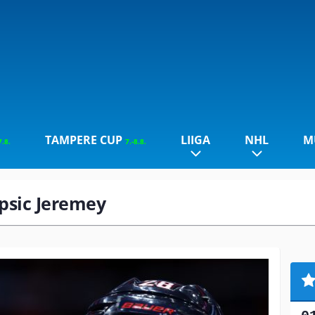
TAMPERE CUP
LIIGA
NHL
M
7.8.
7.-8.8.
ipsic Jeremey