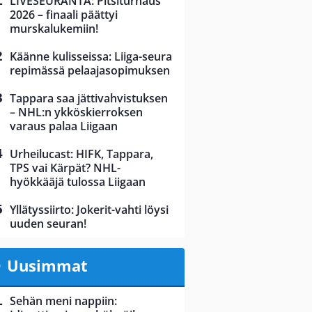
LIVESEURANTA: Pitsiturnaus
2026 – finaali päättyi
murskalukemiin!
Käänne kulisseissa: Liiga-seura
repimässä pelaajasopimuksen
Tappara saa jättivahvistuksen
– NHL:n ykköskierroksen
varaus palaa Liigaan
Urheilucast: HIFK, Tappara,
TPS vai Kärpät? NHL-
hyökkääjä tulossa Liigaan
Yllätyssiirto: Jokerit-vahti löysi
uuden seuran!
Uusimmat
Sehän meni nappiin: