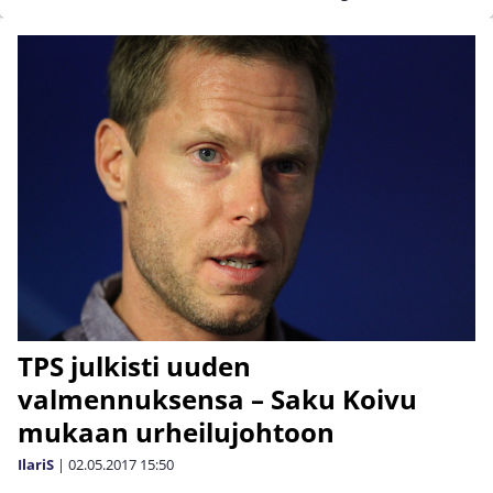
TPS julkisti uuden
valmennuksensa – Saku Koivu
mukaan urheilujohtoon
IlariS
|
02.05.2017
15:50