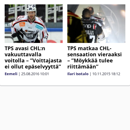
TPS avasi CHL:n
TPS matkaa CHL-
vakuuttavalla
sensaation vieraaksi
voitolla – ”Voittajasta
– ”Möykkää tulee
ei ollut epäselvyyttä”
riittämään”
Eemeli
|
25.08.2016
10:01
Ilari Isotalo
|
10.11.2015
18:12