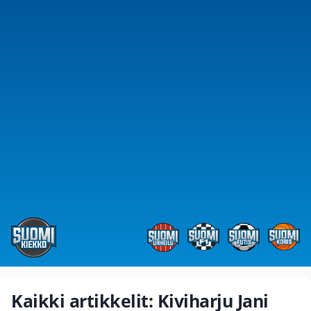
Kaikki artikkelit: Kiviharju Jani