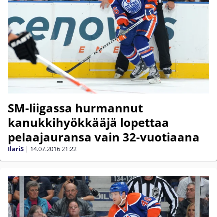
SM-liigassa hurmannut
kanukkihyökkääjä lopettaa
pelaajauransa vain 32-vuotiaana
IlariS
|
14.07.2016
21:22