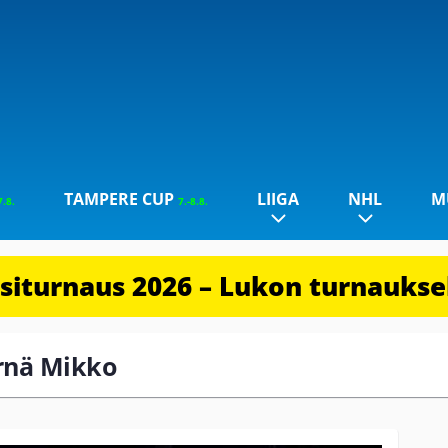
TAMPERE CUP
LIIGA
NHL
M
7.8.
7.-8.8.
iturnaus 2026 – Lukon turnauksel
ärnä Mikko