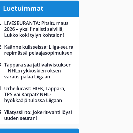
Luetuimmat
LIVESEURANTA: Pitsiturnaus
2026 – yksi finalisti selvillä,
Lukko koki tylyn kohtalon!
Käänne kulisseissa: Liiga-seura
repimässä pelaajasopimuksen
Tappara saa jättivahvistuksen
– NHL:n ykköskierroksen
varaus palaa Liigaan
Urheilucast: HIFK, Tappara,
TPS vai Kärpät? NHL-
hyökkääjä tulossa Liigaan
Yllätyssiirto: Jokerit-vahti löysi
uuden seuran!