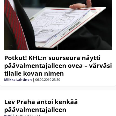
Potkut! KHL:n suurseura näytti
päävalmentajalleen ovea – värväsi
tilalle kovan nimen
Miikka Lahtinen
|
06.09.2019
23:30
Lev Praha antoi kenkää
päävalmentajalleen
Jussi
|
27.10.2012
13:43