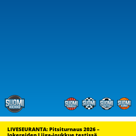
LIVESEURANTA: Pitsiturnaus 2026 –
Jokereiden Liiga-joukkue testissä