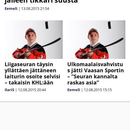
Eemeli
|
13.08.2015
21:54
Liigaseuran täysin
Ulkomaalaisvahvistu
yllättäen jättäneen
s jätti Vaasan Sportin
laiturin osoite selvisi
– ”Seuran kannalta
– takaisin KHL:ään
raskas asia”
IlariS
|
12.08.2015
20:44
Eemeli
|
12.08.2015
15:15