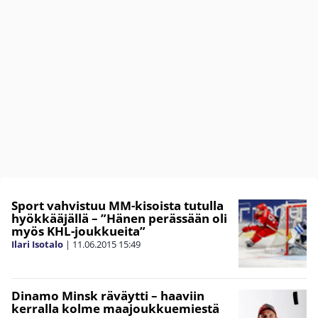
Sport vahvistuu MM-kisoista tutulla
hyökkääjällä – ”Hänen perässään oli
myös KHL-joukkueita”
Ilari Isotalo
|
11.06.2015
15:49
Dinamo Minsk räväytti – haaviin
kerralla kolme maajoukkuemiestä