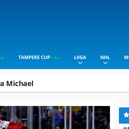
TAMPERE CUP
LIIGA
NHL
M
7.8.
7.-8.8.
ra Michael