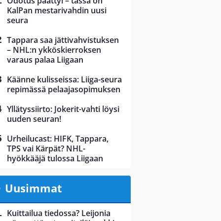
Odotus päättyi – tässä on
KalPan mestarivahdin uusi
seura
Tappara saa jättivahvistuksen
– NHL:n ykköskierroksen
varaus palaa Liigaan
Käänne kulisseissa: Liiga-seura
repimässä pelaajasopimuksen
Yllätyssiirto: Jokerit-vahti löysi
uuden seuran!
Urheilucast: HIFK, Tappara,
TPS vai Kärpät? NHL-
hyökkääjä tulossa Liigaan
Uusimmat
Kuittailua tiedossa? Leijonia