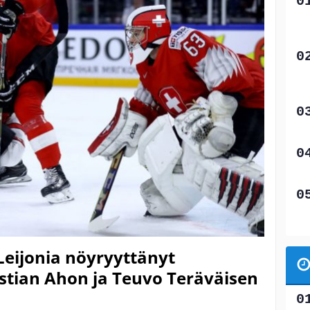
 Leijonia nöyryyttänyt
astian Ahon ja Teuvo Teräväisen