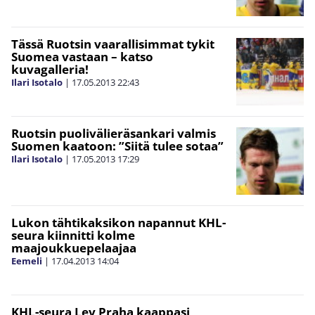
Tässä Ruotsin vaarallisimmat tykit
Suomea vastaan – katso
kuvagalleria!
Ilari Isotalo
|
17.05.2013
22:43
Ruotsin puolivälieräsankari valmis
Suomen kaatoon: ”Siitä tulee sotaa”
Ilari Isotalo
|
17.05.2013
17:29
Lukon tähtikaksikon napannut KHL-
seura kiinnitti kolme
maajoukkuepelaajaa
Eemeli
|
17.04.2013
14:04
KHL-seura Lev Praha kaappasi