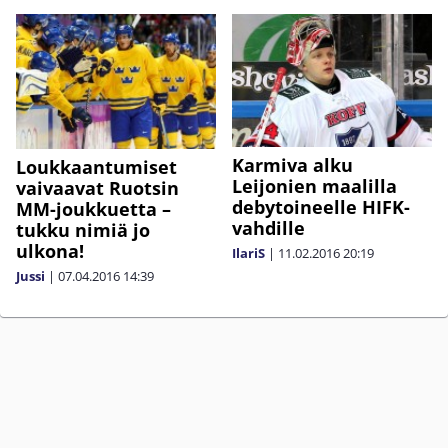
Karmiva alku
Loukkaantumiset
Leijonien maalilla
vaivaavat Ruotsin
debytoineelle HIFK-
MM-joukkuetta –
vahdille
tukku nimiä jo
ulkona!
IlariS
|
11.02.2016
20:19
Jussi
|
07.04.2016
14:39