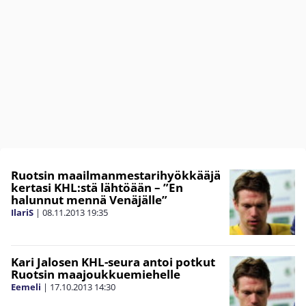
Ruotsin maailmanmestarihyökkääjä
kertasi KHL:stä lähtöään – ”En
halunnut mennä Venäjälle”
IlariS
|
08.11.2013
19:35
Kari Jalosen KHL-seura antoi potkut
Ruotsin maajoukkuemiehelle
Eemeli
|
17.10.2013
14:30