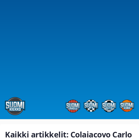
Kaikki artikkelit: Colaiacovo Carlo