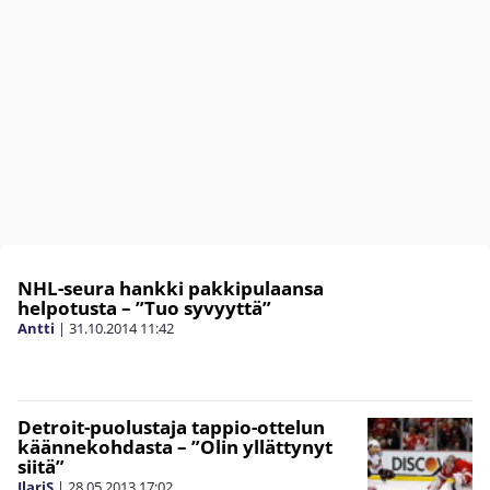
NHL-seura hankki pakkipulaansa
helpotusta – ”Tuo syvyyttä”
Antti
|
31.10.2014
11:42
Detroit-puolustaja tappio-ottelun
käännekohdasta – ”Olin yllättynyt
siitä”
IlariS
|
28.05.2013
17:02