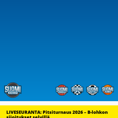
LIVESEURANTA: Pitsiturnaus 2026 – B-lohkon
sijoitukset selvillä