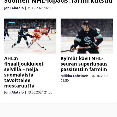
Suomen NHL-lupaus: farmi kutsuu
Joni Alatalo
|
31.12.2025
16:00
AHL:n
Kylmät kävi! NHL-
finaalijoukkueet
seuran superlupaus
selvillä – neljä
passitettiin farmiin
suomalaista
Miikka Lahtinen
|
07.10.2023
tavoittelee
21:59
mestaruutta
Joni Alatalo
|
13.06.2024
21:05