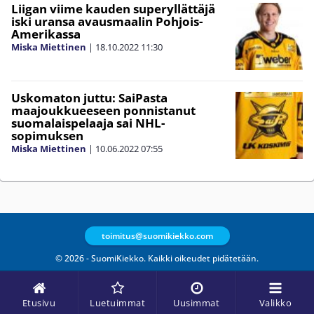
Liigan viime kauden superyllättäjä
iski uransa avausmaalin Pohjois-
Amerikassa
Miska Miettinen
|
18.10.2022
11:30
Uskomaton juttu: SaiPasta
maajoukkueeseen ponnistanut
suomalaispelaaja sai NHL-
sopimuksen
Miska Miettinen
|
10.06.2022
07:55
toimitus@suomikiekko.com
© 2026 - SuomiKiekko. Kaikki oikeudet pidätetään.
Etusivu
Luetuimmat
Uusimmat
Valikko