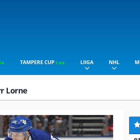
TAMPERE CUP
LIIGA
NHL
M
7.8.
7.-8.8.
rr Lorne