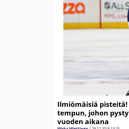
Ilmiömäisiä pisteitä
tempun, johon pyst
vuoden aikana
Miska Miettinen
|
29.12.2018
13:25