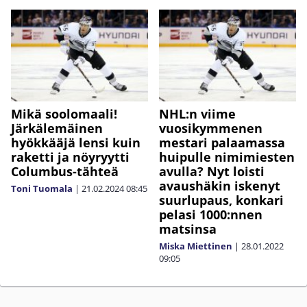
Mikä soolomaali!
NHL:n viime
Järkälemäinen
vuosikymmenen
hyökkääjä lensi kuin
mestari palaamassa
raketti ja nöyryytti
huipulle nimimiesten
Columbus-tähteä
avulla? Nyt loisti
avaushäkin iskenyt
Toni Tuomala
|
21.02.2024
08:45
suurlupaus, konkari
pelasi 1000:nnen
matsinsa
Miska Miettinen
|
28.01.2022
09:05