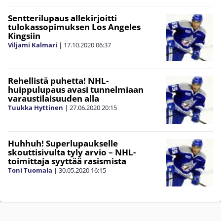
Sentterilupaus allekirjoitti
tulokassopimuksen Los Angeles
Kingsiin
Viljami Kalmari
|
17.10.2020
06:37
Rehellistä puhetta! NHL-
huippulupaus avasi tunnelmiaan
varaustilaisuuden alla
Tuukka Hyttinen
|
27.06.2020
20:15
Huhhuh! Superlupaukselle
skouttisivulta tyly arvio – NHL-
toimittaja syyttää rasismista
Toni Tuomala
|
30.05.2020
16:15