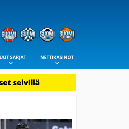
UUT SARJAT
NETTIKASINOT
et selvillä