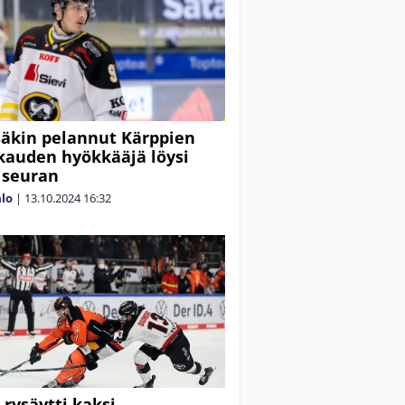
äkin pelannut Kärppien
kauden hyökkääjä löysi
 seuran
alo
|
13.10.2024
16:32
 rysäytti kaksi