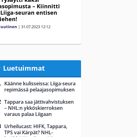
asopimusta – Kiinnitti
 Liiga-seuran entisen
iehen!
Nuutinen
|
31.07.2023
12:12
Luetuimmat
Käänne kulisseissa: Liiga-seura
repimässä pelaajasopimuksen
Tappara saa jättivahvistuksen
– NHL:n ykköskierroksen
varaus palaa Liigaan
Urheilucast: HIFK, Tappara,
TPS vai Kärpät? NHL-