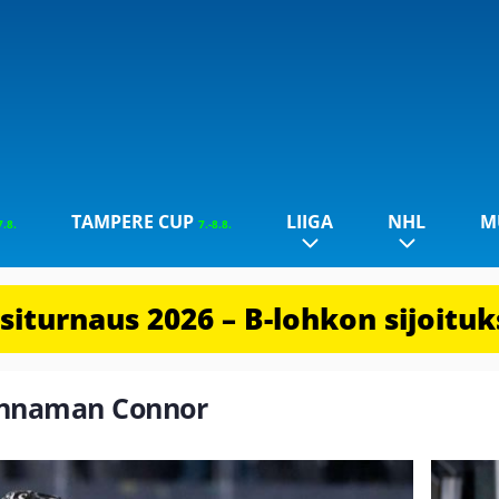
TAMPERE CUP
LIIGA
NHL
M
7.8.
7.-8.8.
iturnaus 2026 – B-lohkon sijoituks
Bunnaman Connor