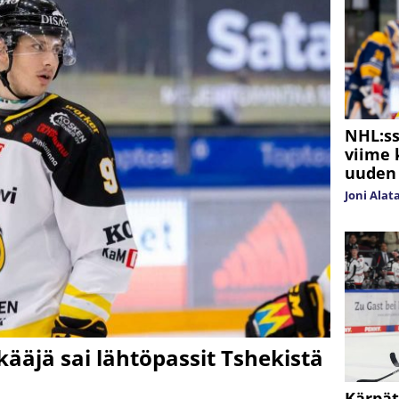
NHL:ss
viime 
uuden
Joni Alat
ääjä sai lähtöpassit Tshekistä
Kärpät