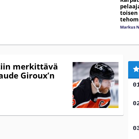
pelaaj
toisen
tehom
Markus 
iin merkittävä
aude Giroux’n