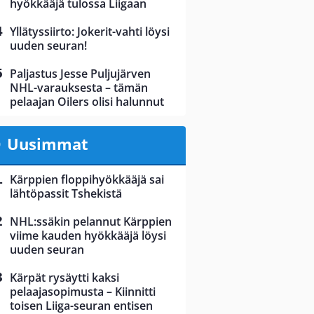
hyökkääjä tulossa Liigaan
Yllätyssiirto: Jokerit-vahti löysi
uuden seuran!
Paljastus Jesse Puljujärven
NHL-varauksesta – tämän
pelaajan Oilers olisi halunnut
Uusimmat
Kärppien floppihyökkääjä sai
lähtöpassit Tshekistä
NHL:ssäkin pelannut Kärppien
viime kauden hyökkääjä löysi
uuden seuran
Kärpät rysäytti kaksi
pelaajasopimusta – Kiinnitti
toisen Liiga-seuran entisen