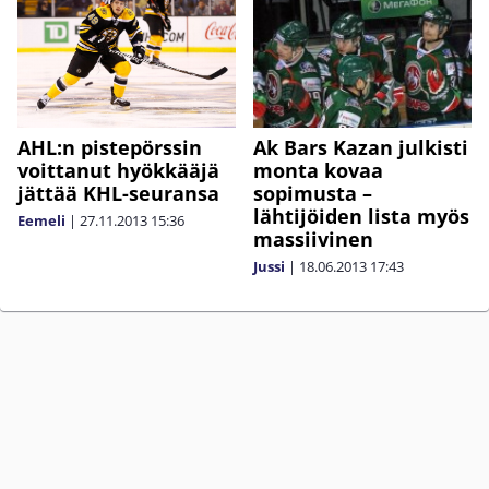
Ak Bars Kazan julkisti
AHL:n pistepörssin
monta kovaa
voittanut hyökkääjä
sopimusta –
jättää KHL-seuransa
lähtijöiden lista myös
Eemeli
|
27.11.2013
15:36
massiivinen
Jussi
|
18.06.2013
17:43