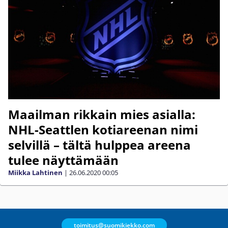
Maailman rikkain mies asialla:
NHL-Seattlen kotiareenan nimi
selvillä – tältä hulppea areena
tulee näyttämään
Miikka Lahtinen
|
26.06.2020
00:05
toimitus@suomikiekko.com