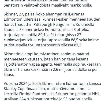
Senatorsin vaihtoehdoista maalivahtimarkkinoilla.
Skinner, 27, pelasi koko aiemman NHL-uransa
Edmonton Oilersissa, kunnes kesken menneen kauden
hänet treidattiin Pittsburgh Penguinsiin. Kuluneella
kaudella Skinner pelasi Edmontonissa 23 ottelua
torjuntaprosentilla 89,1 ja Pittsburghissa 27
runkosarjaottelua torjuntaprosentilla 88,5 sekä kolme
pudotuspeliä torjuntaprosentin ollessa 87,3.
Skinnerin aiempi kolmivuotinen sopimus päättyi
menneeseen kauteen, joten hän on tänä kesänä
rajoittamaton vapaa agenti. Aiemmalla sopimuksellaan
Skinner tienasi keskimäärin 2,6 miljoonaa dollaria per
kausi.
Vuosina 2024 ja 2025 Skinner eteni Edmontonin kanssa
Stanley Cup -finaaleihin, mutta hävisi molemmilla
kerroilla Florida Panthersille. Skinner on pelannut NHL-
urallaan 224 runkosarjaottelua ja 53 pudotuspeliä.