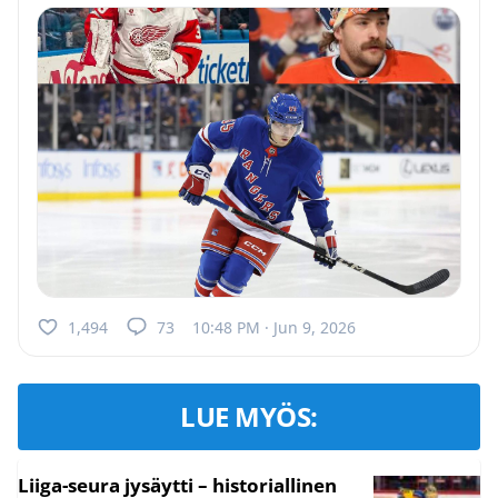
1,494
73
10:48 PM · Jun 9, 2026
LUE MYÖS:
Liiga-seura jysäytti – historiallinen