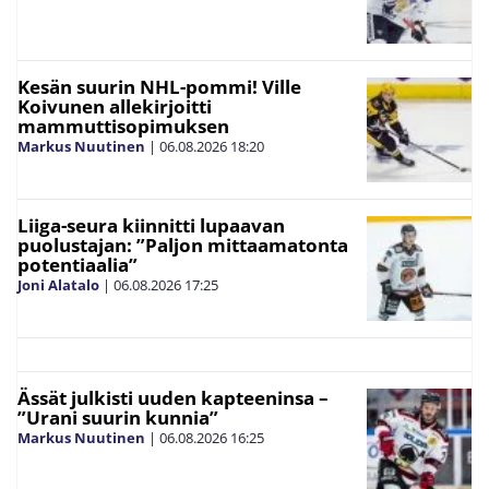
Kesän suurin NHL-pommi! Ville
Koivunen allekirjoitti
mammuttisopimuksen
Markus Nuutinen
|
06.08.2026
18:20
Liiga-seura kiinnitti lupaavan
puolustajan: ”Paljon mittaamatonta
potentiaalia”
Joni Alatalo
|
06.08.2026
17:25
Ässät julkisti uuden kapteeninsa –
”Urani suurin kunnia”
Markus Nuutinen
|
06.08.2026
16:25