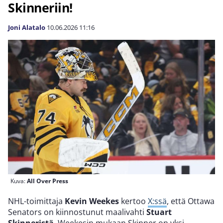
Skinneriin!
Joni Alatalo
10.06.2026
11:16
Kuva:
All Over Press
NHL-toimittaja
Kevin Weekes
kertoo
X:ssä
, että Ottawa
Senators on kiinnostunut maalivahti
Stuart
Skinneristä
. Weekesin mukaan Skinner on yksi