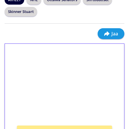
Skinner Stuart
Jaa
1€ = 10€ arvosta
ilmaiskierroksia ilman
kierrätystä!
Talleta 1€
Saat heti 50 ilmaiskierrosta Tuohi 1000 -
peliin (arvo 0,20€ per kierros)!
Ei kierrätysvaatimusta!