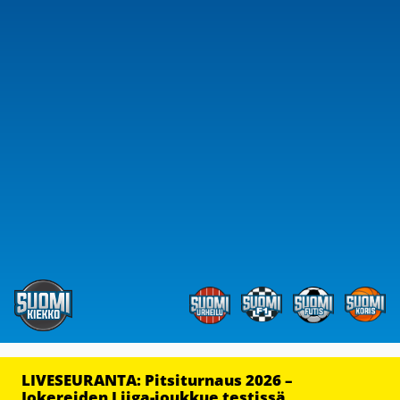
LIVESEURANTA: Pitsiturnaus 2026 –
Jokereiden Liiga-joukkue testissä