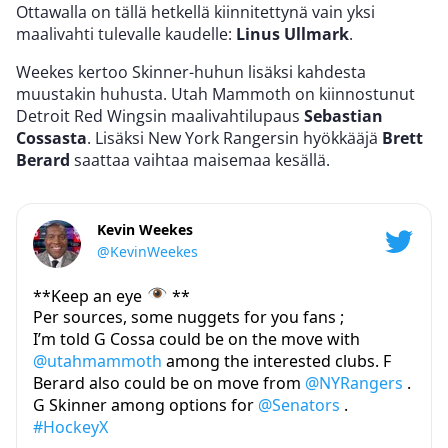
Ottawalla on tällä hetkellä kiinnitettynä vain yksi
maalivahti tulevalle kaudelle:
Linus Ullmark
.
Weekes kertoo Skinner-huhun lisäksi kahdesta
muustakin huhusta. Utah Mammoth on kiinnostunut
Detroit Red Wingsin maalivahtilupaus
Sebastian
Cossasta
. Lisäksi New York Rangersin hyökkääjä
Brett
Berard
saattaa vaihtaa maisemaa kesällä.
Kevin Weekes
@KevinWeekes
**Keep an eye
**
Per sources, some nuggets for you fans ;
I’m told G Cossa could be on the move with
@utahmammoth
among the interested clubs. F
Berard also could be on move from
@NYRangers
.
G Skinner among options for
@Senators
.
#HockeyX