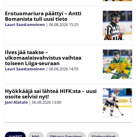
Erotuomariura päättyi – Antti
Bomanista tuli uusi tieto
Lauri Saastamoinen
|
06.08.2026
15:25
Ilves jää taakse –
ulkomaalaisvahvistus vaihtaa
toiseen Liiga-seuraan
Lauri Saastamoinen
|
06.08.2026
14:55
Hyökkääjä sai lähteä HIFK:sta – uusi
osoite selvisi nyt!
Joni Alatalo
|
06.08.2026
13:00
AIHEET
NHL
Ottawa Senators
Siirtouutiset