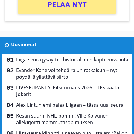
PELAA NYT
Uusimmat
Liiga-seura jysäytti – historiallinen kapteenivalinta
Evander Kane voi tehdä rajun ratkaisun – nyt
pöydällä yllättävä siirto
LIVESEURANTA: Pitsiturnaus 2026 – TPS kaatoi
Jokerit
Alex Lintuniemi palaa Liigaan – tässä uusi seura
Kesän suurin NHL-pommi! Ville Koivunen
allekirjoitti mammuttisopimuksen
Liiga-seura kiinnitti lupaavan puolustajan: ”Paljon