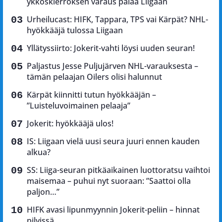
ykköskierroksen varaus palaa Liigaan
Urheilucast: HIFK, Tappara, TPS vai Kärpät? NHL-
hyökkääjä tulossa Liigaan
Yllätyssiirto: Jokerit-vahti löysi uuden seuran!
Paljastus Jesse Puljujärven NHL-varauksesta –
tämän pelaajan Oilers olisi halunnut
Kärpät kiinnitti tutun hyökkääjän –
”Luisteluvoimainen pelaaja”
Jokerit: hyökkääjä ulos!
IS: Liigaan vielä uusi seura juuri ennen kauden
alkua?
SS: Liiga-seuran pitkäaikainen luottoratsu vaihtoi
maisemaa – puhui nyt suoraan: ”Saattoi olla
paljon…”
HIFK avasi lipunmyynnin Jokerit-peliin – hinnat
pilvissä