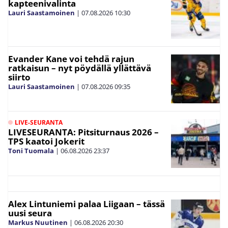
kapteenivalinta
Lauri Saastamoinen
|
07.08.2026
10:30
Evander Kane voi tehdä rajun
ratkaisun – nyt pöydällä yllättävä
siirto
Lauri Saastamoinen
|
07.08.2026
09:35
LIVE-SEURANTA
LIVESEURANTA: Pitsiturnaus 2026 –
TPS kaatoi Jokerit
Toni Tuomala
|
06.08.2026
23:37
Alex Lintuniemi palaa Liigaan – tässä
uusi seura
Markus Nuutinen
|
06.08.2026
20:30