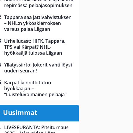
repimässä pelaajasopimuksen
Tappara saa jättivahvistuksen
– NHL:n ykköskierroksen
varaus palaa Liigaan
Urheilucast: HIFK, Tappara,
TPS vai Kärpät? NHL-
hyökkääjä tulossa Liigaan
Yllätyssiirto: Jokerit-vahti löysi
uuden seuran!
Kärpät kiinnitti tutun
hyökkääjän –
”Luisteluvoimainen pelaaja”
Uusimmat
LIVESEURANTA: Pitsiturnaus