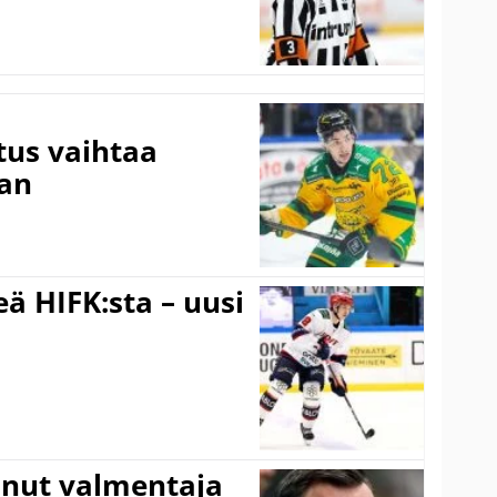
tus vaihtaa
aan
ä HIFK:sta – uusi
anut valmentaja