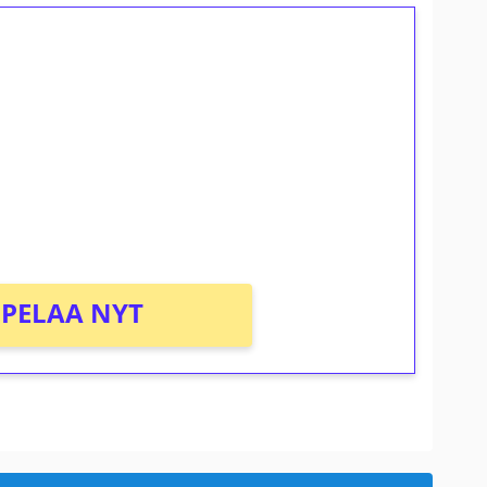
ilmaiskierroksia ilman
osta Tuohi 1000 -peliin (arvo 0,20€ per
PELAA NYT