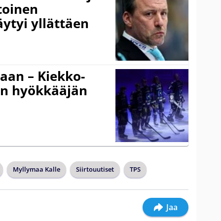
toinen
ytyi yllättäen
gaan – Kiekko-
en hyökkääjän
Myllymaa Kalle
Siirtouutiset
TPS
Jaa