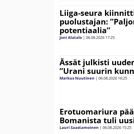
Liiga-seura kiinnit
puolustajan: ”Palj
potentiaalia”
Joni Alatalo
|
06.08.2026
17:25
Ässät julkisti uude
”Urani suurin kunn
Markus Nuutinen
|
06.08.2026
16:25
Erotuomariura päät
Bomanista tuli uusi
Lauri Saastamoinen
|
06.08.2026
15:25