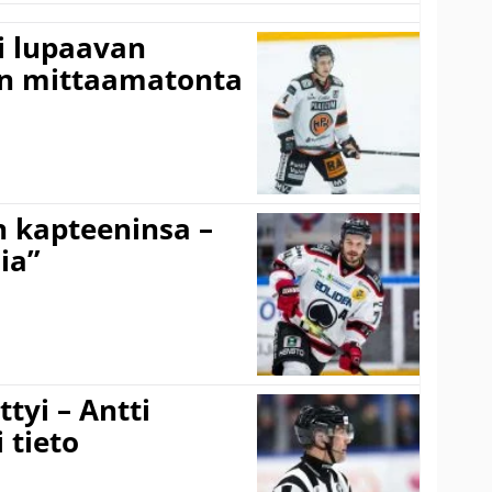
ti lupaavan
on mittaamatonta
n kapteeninsa –
ia”
tyi – Antti
 tieto