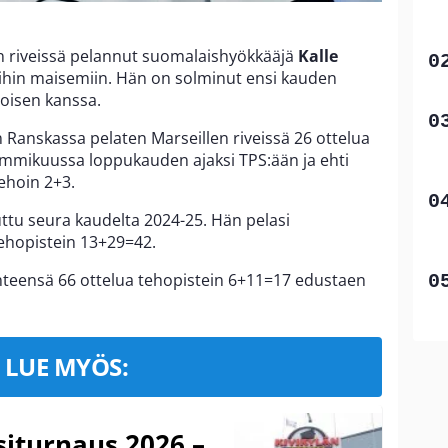
:n riveissä pelannut suomalaishyökkääjä
Kalle
uihin maisemiin. Hän on solminut ensi kauden
oisen kanssa.
n Ranskassa pelaten Marseillen riveissä 26 ottelua
tammikuussa loppukauden ajaksi TPS:ään ja ehti
ehoin 2+3.
ttu seura kaudelta 2024-25. Hän pelasi
tehopistein 13+29=42.
hteensä 66 ottelua tehopistein 6+11=17 edustaen
LUE MYÖS:
iturnaus 2026 –