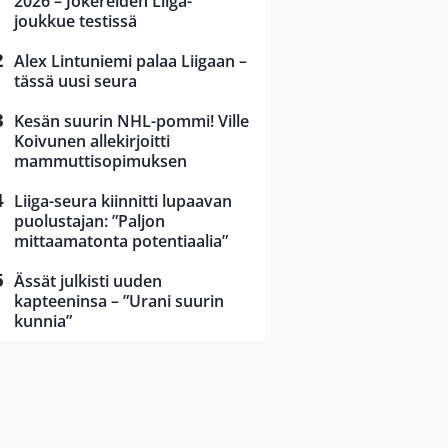
2026 – Jokereiden Liiga-
joukkue testissä
Alex Lintuniemi palaa Liigaan –
tässä uusi seura
Kesän suurin NHL-pommi! Ville
Koivunen allekirjoitti
mammuttisopimuksen
Liiga-seura kiinnitti lupaavan
puolustajan: ”Paljon
mittaamatonta potentiaalia”
Ässät julkisti uuden
kapteeninsa – ”Urani suurin
kunnia”