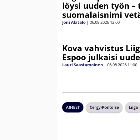
löysi uuden työn – 
suomalaisnimi vetä
Joni Alatalo
|
06.08.2026
12:00
Kova vahvistus Lii
Espoo julkaisi uud
Lauri Saastamoinen
|
06.08.2026
11:00
AIHEET
Cergy-Pontoise
Liiga