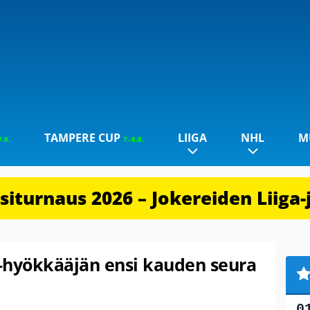
TAMPERE CUP
LIIGA
NHL
M
7.8.
7.-8.8.
iturnaus 2026 – Jokereiden Liiga-
S-hyökkääjän ensi kauden seura