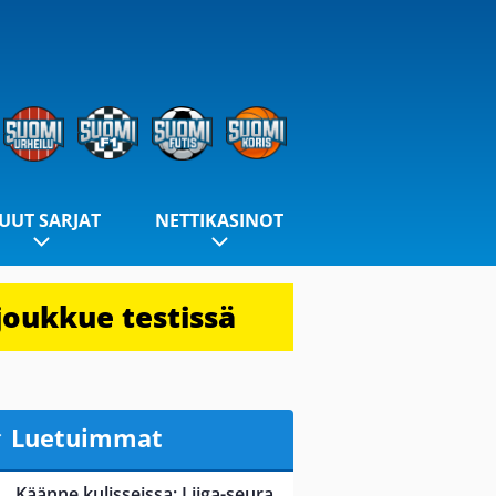
UUT SARJAT
NETTIKASINOT
joukkue testissä
Luetuimmat
Käänne kulisseissa: Liiga-seura