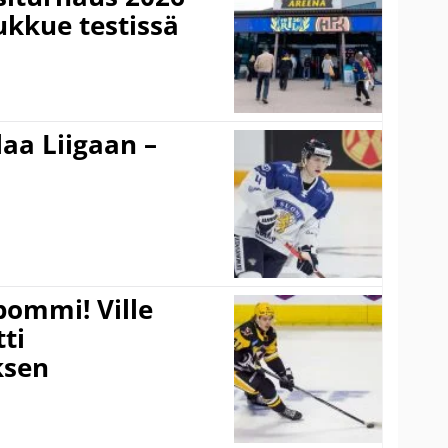
ukkue testissä
aa Liigaan –
pommi! Ville
tti
sen