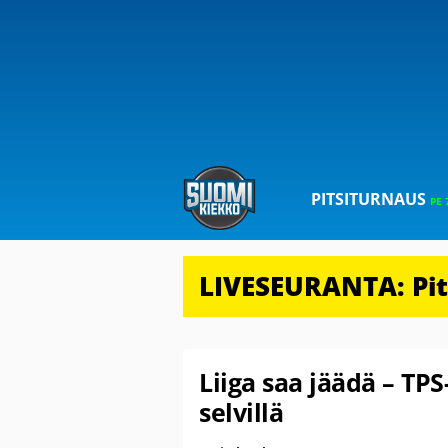
PITSITURNAUS
PE 
LIVESEURANTA: Pits
Liiga saa jäädä – TP
selvillä