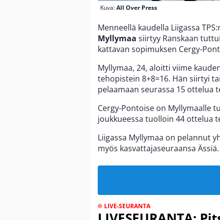
Kuva:
All Over Press
Menneellä kaudella Liigassa TPS
Myllymaa
siirtyy Ranskaan tutt
kattavan sopimuksen Cergy-Pont
Myllymaa, 24, aloitti viime kaude
tehopistein 8+8=16. Hän siirtyi 
pelaamaan seurassa 15 ottelua t
Cergy-Pontoise on Myllymaalle tu
joukkueessa tuolloin 44 ottelua 
Liigassa Myllymaa on pelannut y
myös kasvattajaseuraansa Ässiä.
LIVE-SEURANTA
LIVESEURANTA: Pits