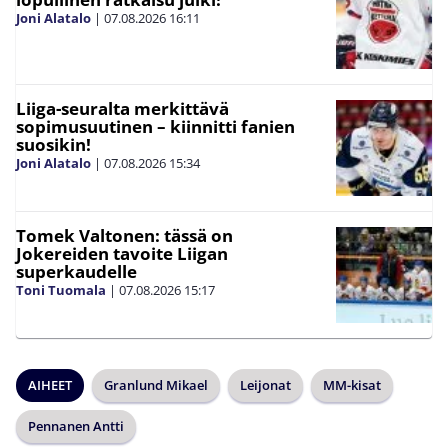
Joni Alatalo
|
07.08.2026
16:11
Liiga-seuralta merkittävä
sopimusuutinen – kiinnitti fanien
suosikin!
Joni Alatalo
|
07.08.2026
15:34
Tomek Valtonen: tässä on
Jokereiden tavoite Liigan
superkaudelle
Toni Tuomala
|
07.08.2026
15:17
AIHEET
Granlund Mikael
Leijonat
MM-kisat
Pennanen Antti