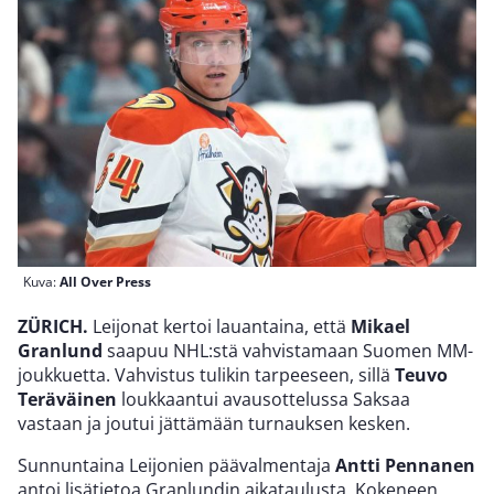
Kuva:
All Over Press
ZÜRICH.
Leijonat kertoi lauantaina, että
Mikael
Granlund
saapuu NHL:stä vahvistamaan Suomen MM-
joukkuetta. Vahvistus tulikin tarpeeseen, sillä
Teuvo
Teräväinen
loukkaantui avausottelussa Saksaa
vastaan ja joutui jättämään turnauksen kesken.
Sunnuntaina Leijonien päävalmentaja
Antti Pennanen
antoi lisätietoa Granlundin aikataulusta. Kokeneen