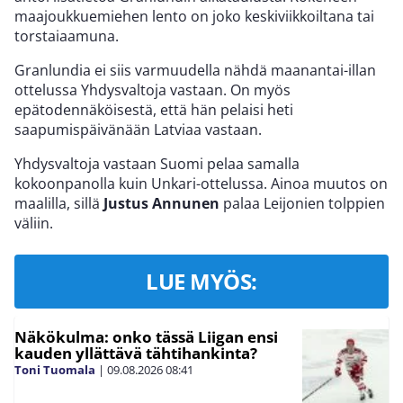
maajoukkuemiehen lento on joko keskiviikkoiltana tai
torstaiaamuna.
Granlundia ei siis varmuudella nähdä maanantai-illan
ottelussa Yhdysvaltoja vastaan. On myös
epätodennäköisestä, että hän pelaisi heti
saapumispäivänään Latviaa vastaan.
Yhdysvaltoja vastaan Suomi pelaa samalla
kokoonpanolla kuin Unkari-ottelussa. Ainoa muutos on
maalilla, sillä
Justus Annunen
palaa Leijonien tolppien
väliin.
LUE MYÖS:
Näkökulma: onko tässä Liigan ensi
kauden yllättävä tähtihankinta?
Toni Tuomala
|
09.08.2026
08:41