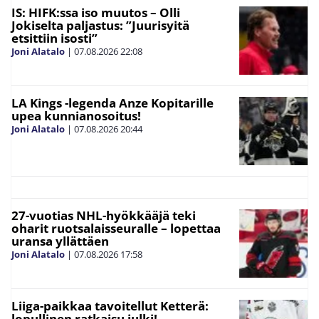
IS: HIFK:ssa iso muutos – Olli
Jokiselta paljastus: ”Juurisyitä
etsittiin isosti”
Joni Alatalo
|
07.08.2026
22:08
LA Kings -legenda Anze Kopitarille
upea kunnianosoitus!
Joni Alatalo
|
07.08.2026
20:44
27-vuotias NHL-hyökkääjä teki
oharit ruotsalaisseuralle – lopettaa
uransa yllättäen
Joni Alatalo
|
07.08.2026
17:58
Liiga-paikkaa tavoitellut Ketterä:
lopullinen ratkaisu julki!