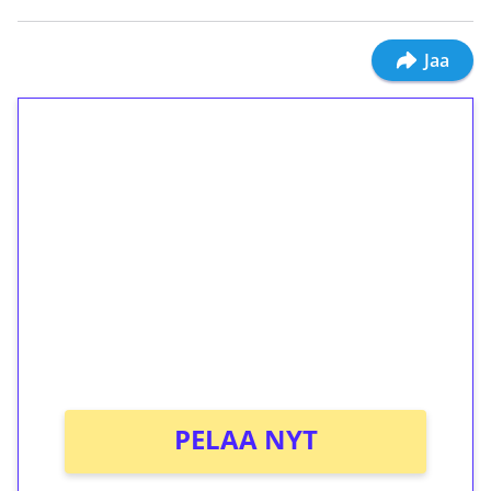
Jaa
1€ = 10€ arvosta
ilmaiskierroksia ilman
kierrätystä!
Talleta 1€
Saat heti 50 ilmaiskierrosta Tuohi 1000 -
peliin (arvo 0,20€ per kierros)!
Ei kierrätysvaatimusta!
PELAA NYT