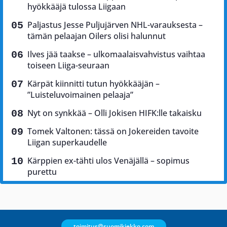
hyökkääjä tulossa Liigaan
Paljastus Jesse Puljujärven NHL-varauksesta –
tämän pelaajan Oilers olisi halunnut
Ilves jää taakse – ulkomaalaisvahvistus vaihtaa
toiseen Liiga-seuraan
Kärpät kiinnitti tutun hyökkääjän –
”Luisteluvoimainen pelaaja”
Nyt on synkkää – Olli Jokisen HIFK:lle takaisku
Tomek Valtonen: tässä on Jokereiden tavoite
Liigan superkaudelle
Kärppien ex-tähti ulos Venäjällä – sopimus
purettu
toimitus@suomikiekko.com