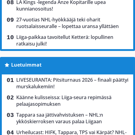
LA Kings -legenda Anze Kopitarille upea
kunnianosoitus!
27-vuotias NHL-hyökkääjä teki oharit
ruotsalaisseuralle – lopettaa uransa yllättäen
Liiga-paikkaa tavoitellut Ketterä: lopullinen
ratkaisu julki!
Luetuimmat
LIVESEURANTA: Pitsiturnaus 2026 – finaali päättyi
murskalukemiin!
Käänne kulisseissa: Liiga-seura repimässä
pelaajasopimuksen
Tappara saa jättivahvistuksen – NHL:n
ykköskierroksen varaus palaa Liigaan
Urheilucast: HIFK, Tappara, TPS vai Kärpät? NHL-