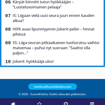
Kärpät kiinnitti tutun hyökkääjän –
”Luisteluvoimainen pelaaja”
IS: Liigaan vielä uusi seura juuri ennen kauden
alkua?
HIFK avasi lipunmyynnin Jokerit-peliin – hinnat
pilvissä
SS: Liiga-seuran pitkäaikainen luottoratsu vaihtoi
maisemaa – puhui nyt suoraan: ”Saattoi olla
paljon…”
Jokerit: hyökkääjä ulos!
toimitus@suomikiekko.com
© 2026 - SuomiKiekko. Kaikki oikeudet pidätetään.