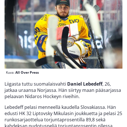
Kuva:
All Over Press
Liigasta tuttu suomalaisvahti
Daniel Lebedeff
, 26,
jatkaa uraansa Norjassa. Hän siirtyy maan pääsarjassa
pelaavan Nidaros Hockeyn riveihin.
Lebedeff pelasi menneellä kaudella Slovakiassa. Hän
edusti HK 32 Liptovsky Mikulasin joukkuetta ja pelasi 25
runkosarjaottelua torjuntaprosentilla 89,8 sekä
kahdeksan pudotuspeliä torjuntaprosentin ollessa