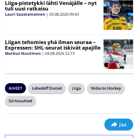
Liiga-pistetykki lähti Venäjälle – nyt
tuli uusi ratkaisu
Lauri Saastamoinen
|
05.08.2026
09:43
Liigan tehomies yhä ilman seuraa –
Expressen: SHL-seurat iskivät apajille
Markus Nuutinen
|
04.08.2026
22:15
AIHEET
Lebedeff Daniel
Liiga
Nidaros Hockey
Siirtouutiset
Jaa