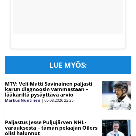
LUE MYÖS:
MTV: Veli-Matti Savinainen paljasti
karun diagnoosin vammastaan –
lääkäriltä pysäyttävä arvio
Markus Nuutinen
|
05.08.2026
22:25
Paljastus Jesse Puljujärven NHL-
varauksesta – tämän pelaajan Oilers
olisi halunnut