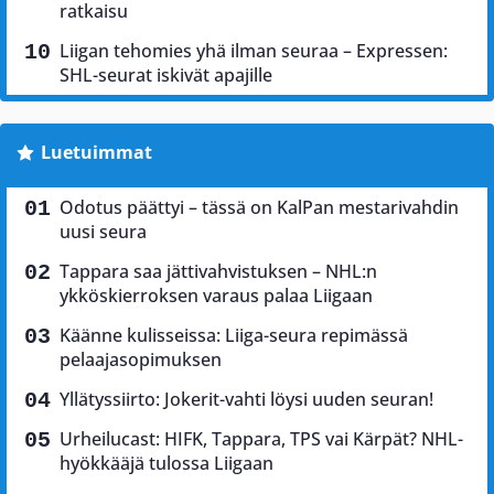
ratkaisu
Liigan tehomies yhä ilman seuraa – Expressen:
SHL-seurat iskivät apajille
Luetuimmat
Odotus päättyi – tässä on KalPan mestarivahdin
uusi seura
Tappara saa jättivahvistuksen – NHL:n
ykköskierroksen varaus palaa Liigaan
Käänne kulisseissa: Liiga-seura repimässä
pelaajasopimuksen
Yllätyssiirto: Jokerit-vahti löysi uuden seuran!
Urheilucast: HIFK, Tappara, TPS vai Kärpät? NHL-
hyökkääjä tulossa Liigaan