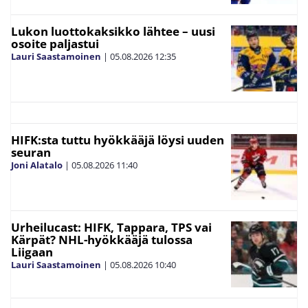
Lukon luottokaksikko lähtee – uusi
osoite paljastui
Lauri Saastamoinen
|
05.08.2026
12:35
HIFK:sta tuttu hyökkääjä löysi uuden
seuran
Joni Alatalo
|
05.08.2026
11:40
Urheilucast: HIFK, Tappara, TPS vai
Kärpät? NHL-hyökkääjä tulossa
Liigaan
Lauri Saastamoinen
|
05.08.2026
10:40