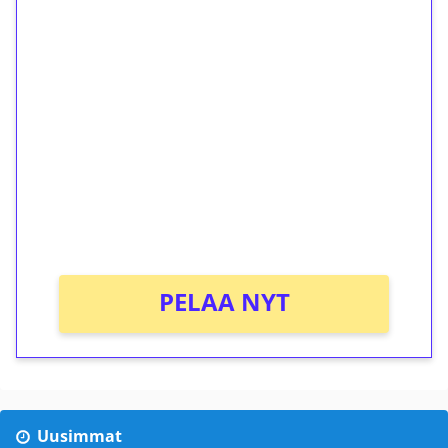
1€ = 10€ arvosta
ilmaiskierroksia ilman
kierrätystä!
Talleta 1€
Saat heti 50 ilmaiskierrosta Tuohi 1000 -
peliin (arvo 0,20€ per kierros)!
Ei kierrätysvaatimusta!
PELAA NYT
Uusimmat