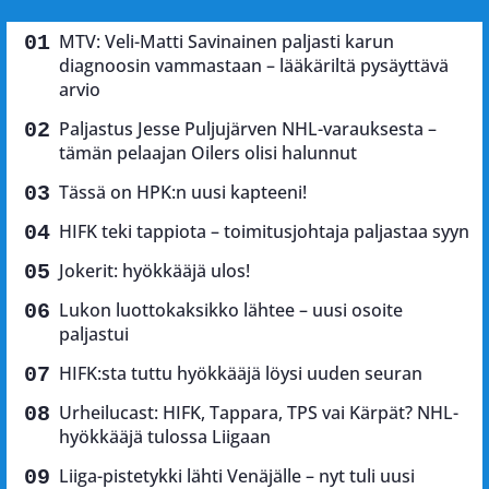
MTV: Veli-Matti Savinainen paljasti karun
diagnoosin vammastaan – lääkäriltä pysäyttävä
arvio
Paljastus Jesse Puljujärven NHL-varauksesta –
tämän pelaajan Oilers olisi halunnut
Tässä on HPK:n uusi kapteeni!
HIFK teki tappiota – toimitusjohtaja paljastaa syyn
Jokerit: hyökkääjä ulos!
Lukon luottokaksikko lähtee – uusi osoite
paljastui
HIFK:sta tuttu hyökkääjä löysi uuden seuran
Urheilucast: HIFK, Tappara, TPS vai Kärpät? NHL-
hyökkääjä tulossa Liigaan
Liiga-pistetykki lähti Venäjälle – nyt tuli uusi