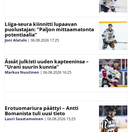
Liiga-seura kiinnitti lupaavan
puolustajan: ”Paljon mittaamatonta
potentiaalia”
Joni Alatalo
|
06.08.2026
17:25
Ässät julkisti uuden kapteeninsa –
”Urani suurin kunnia”
Markus Nuutinen
|
06.08.2026
16:25
Erotuomariura päättyi – Antti
Bomanista tuli uusi tieto
Lauri Saastamoinen
|
06.08.2026
15:25