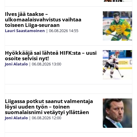
Ilves jää taakse –
ulkomaalaisvahvistus vaihtaa
toiseen Liiga-seuraan
Lauri Saastamoinen
|
06.08.2026
14:55
Hyökkääjä sai lähteä HIFK:sta – uusi
osoite selvisi nyt!
Joni Alatalo
|
06.08.2026
13:00
Liigassa potkut saanut valmentaja
löysi uuden työn – toinen
suomalaisnimi vetäytyi yllättäen
Joni Alatalo
|
06.08.2026
12:00