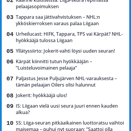
pelaajasopimuksen
Tappara saa jättivahvistuksen – NHL:n
ykköskierroksen varaus palaa Liigaan
Urheilucast: HIFK, Tappara, TPS vai Kärpät? NHL-
hyökkääjä tulossa Liigaan
Yllätyssiirto: Jokerit-vahti löysi uuden seuran!
Kärpät kiinnitti tutun hyökkääjän –
”Luisteluvoimainen pelaaja”
Paljastus Jesse Puljujärven NHL-varauksesta –
tämän pelaajan Oilers olisi halunnut
Jokerit: hyökkääjä ulos!
IS: Liigaan vielä uusi seura juuri ennen kauden
alkua?
SS: Liiga-seuran pitkäaikainen luottoratsu vaihtoi
maisemaa – puhui nyt suoraan: ”Saattoi olla