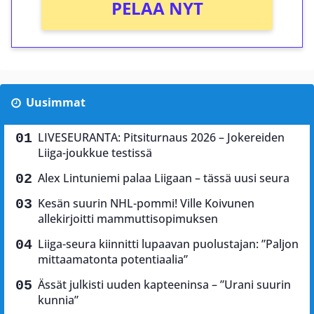
PELAA NYT
Uusimmat
LIVESEURANTA: Pitsiturnaus 2026 – Jokereiden
Liiga-joukkue testissä
Alex Lintuniemi palaa Liigaan – tässä uusi seura
Kesän suurin NHL-pommi! Ville Koivunen
allekirjoitti mammuttisopimuksen
Liiga-seura kiinnitti lupaavan puolustajan: ”Paljon
mittaamatonta potentiaalia”
Ässät julkisti uuden kapteeninsa – ”Urani suurin
kunnia”