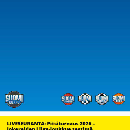
LIVESEURANTA: Pitsiturnaus 2026 –
Jokereiden Liiga-joukkue testissä