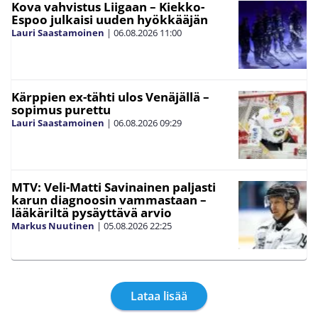
Kova vahvistus Liigaan – Kiekko-
Espoo julkaisi uuden hyökkääjän
Lauri Saastamoinen
|
06.08.2026
11:00
Kärppien ex-tähti ulos Venäjällä –
sopimus purettu
Lauri Saastamoinen
|
06.08.2026
09:29
MTV: Veli-Matti Savinainen paljasti
karun diagnoosin vammastaan –
lääkäriltä pysäyttävä arvio
Markus Nuutinen
|
05.08.2026
22:25
Lataa lisää