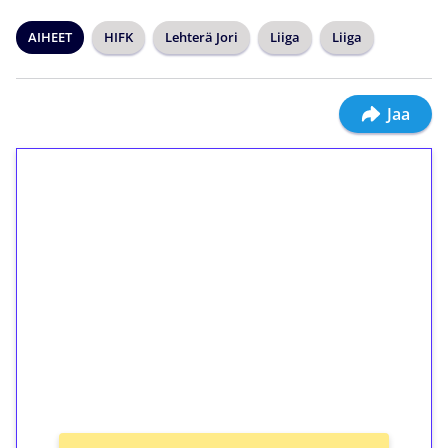
AIHEET
HIFK
Lehterä Jori
Liiga
Liiga
Jaa
1€ = 10€ arvosta
ilmaiskierroksia ilman
kierrätystä!
Talleta 1€
Saat heti 50 ilmaiskierrosta Tuohi 1000 -
peliin (arvo 0,20€ per kierros)!
Ei kierrätysvaatimusta!