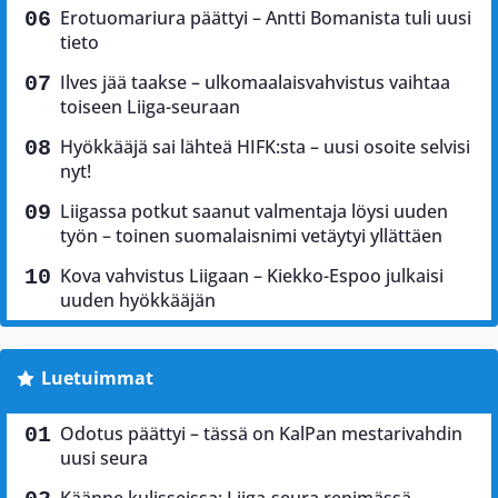
Erotuomariura päättyi – Antti Bomanista tuli uusi
tieto
Ilves jää taakse – ulkomaalaisvahvistus vaihtaa
toiseen Liiga-seuraan
Hyökkääjä sai lähteä HIFK:sta – uusi osoite selvisi
nyt!
Liigassa potkut saanut valmentaja löysi uuden
työn – toinen suomalaisnimi vetäytyi yllättäen
Kova vahvistus Liigaan – Kiekko-Espoo julkaisi
uuden hyökkääjän
Luetuimmat
Odotus päättyi – tässä on KalPan mestarivahdin
uusi seura
Käänne kulisseissa: Liiga-seura repimässä