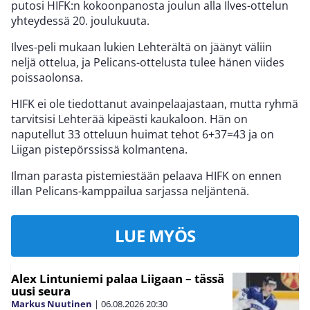
putosi HIFK:n kokoonpanosta joulun alla Ilves-ottelun
yhteydessä 20. joulukuuta.
Ilves-peli mukaan lukien Lehterältä on jäänyt väliin
neljä ottelua, ja Pelicans-ottelusta tulee hänen viides
poissaolonsa.
HIFK ei ole tiedottanut avainpelaajastaan, mutta ryhmä
tarvitsisi Lehterää kipeästi kaukaloon. Hän on
naputellut 33 otteluun huimat tehot 6+37=43 ja on
Liigan pistepörssissä kolmantena.
Ilman parasta pistemiestään pelaava HIFK on ennen
illan Pelicans-kamppailua sarjassa neljäntenä.
LUE MYÖS
Alex Lintuniemi palaa Liigaan – tässä
uusi seura
Markus Nuutinen
|
06.08.2026
20:30