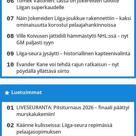
Tomek Valtonen: tässä on Jokereiden tavoite
Liigan superkaudelle
Näin Jokereiden Liiga-joukkue rakennettiin – kaksi
ominaisuutta korostui pelaajahankinnoissa
Ville Koivusen jättidiili hämmästytti NHL:ssä – nyt
GM paljasti syyn
Liiga-seura jysäytti – historiallinen kapteenivalinta
Evander Kane voi tehdä rajun ratkaisun – nyt
pöydällä yllättävä siirto
Luetuimmat
LIVESEURANTA: Pitsiturnaus 2026 – finaali päättyi
murskalukemiin!
Käänne kulisseissa: Liiga-seura repimässä
pelaajasopimuksen