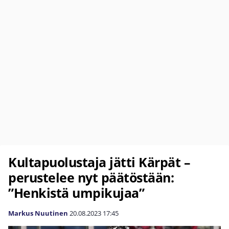
Kultapuolustaja jätti Kärpät –
perustelee nyt päätöstään:
”Henkistä umpikujaa”
Markus Nuutinen
20.08.2023
17:45