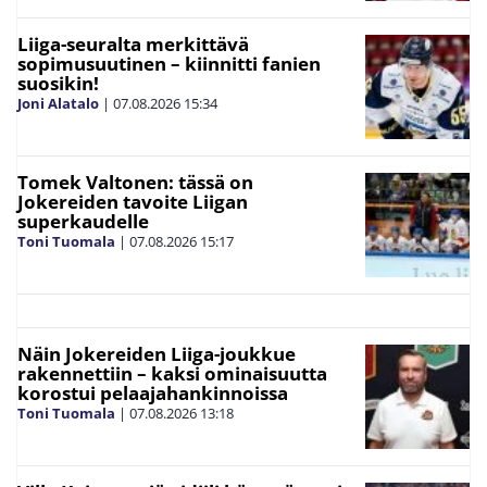
Liiga-seuralta merkittävä
sopimusuutinen – kiinnitti fanien
suosikin!
Joni Alatalo
|
07.08.2026
15:34
Tomek Valtonen: tässä on
Jokereiden tavoite Liigan
superkaudelle
Toni Tuomala
|
07.08.2026
15:17
Näin Jokereiden Liiga-joukkue
rakennettiin – kaksi ominaisuutta
korostui pelaajahankinnoissa
Toni Tuomala
|
07.08.2026
13:18