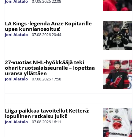
Joni Alatalo
|
07.08.2026
22:08
LA Kings -legenda Anze Kopitarille
upea kunnianosoitus!
Joni Alatalo
|
07.08.2026
20:44
27-vuotias NHL-hyökkääjä teki
oharit ruotsalaisseuralle – lopettaa
uransa yllättäen
Joni Alatalo
|
07.08.2026
17:58
Liiga-paikkaa tavoitellut Ketterä:
lopullinen ratkaisu julki!
Joni Alatalo
|
07.08.2026
16:11