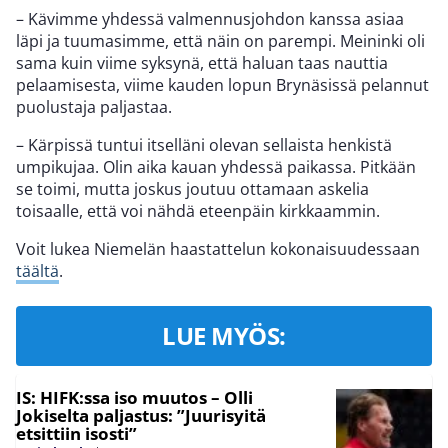
– Kävimme yhdessä valmennusjohdon kanssa asiaa
läpi ja tuumasimme, että näin on parempi. Meininki oli
sama kuin viime syksynä, että haluan taas nauttia
pelaamisesta, viime kauden lopun Brynäsissä pelannut
puolustaja paljastaa.
– Kärpissä tuntui itselläni olevan sellaista henkistä
umpikujaa. Olin aika kauan yhdessä paikassa. Pitkään
se toimi, mutta joskus joutuu ottamaan askelia
toisaalle, että voi nähdä eteenpäin kirkkaammin.
Voit lukea Niemelän haastattelun kokonaisuudessaan
täältä
.
LUE MYÖS:
IS: HIFK:ssa iso muutos – Olli
Jokiselta paljastus: ”Juurisyitä
etsittiin isosti”