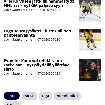
Ville Koivusen jättidiili hämmästytti
NHL:ssä – nyt GM paljasti syyn
Lauri Saastamoinen
|
07.08.2026
13:07
Liiga-seura jysäytti – historiallinen
kapteenivalinta
Lauri Saastamoinen
|
07.08.2026
10:30
Evander Kane voi tehdä rajun
ratkaisun – nyt pöydällä yllättävä
siirto
Lauri Saastamoinen
|
07.08.2026
09:35
AIHEET
Kärpät
Liiga
Niemelä Mikko