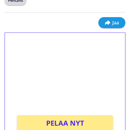
Pelicans
Jaa
1€ = 10€ arvosta
ilmaiskierroksia ilman
kierrätystä!
Talleta 1€
Saat heti 50 ilmaiskierrosta Tuohi 1000 -
peliin (arvo 0,20€ per kierros)!
Ei kierrätysvaatimusta!
PELAA NYT