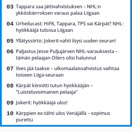
Tappara saa jättivahvistuksen – NHL:n
ykköskierroksen varaus palaa Liigaan
Urheilucast: HIFK, Tappara, TPS vai Kärpät? NHL-
hyökkääjä tulossa Liigaan
Yllätyssiirto: Jokerit-vahti löysi uuden seuran!
Paljastus Jesse Puljujärven NHL-varauksesta –
tämän pelaajan Oilers olisi halunnut
Ilves jää taakse – ulkomaalaisvahvistus vaihtaa
toiseen Liiga-seuraan
Kärpät kiinnitti tutun hyökkääjän –
”Luisteluvoimainen pelaaja”
Jokerit: hyökkääjä ulos!
Kärppien ex-tähti ulos Venäjällä – sopimus
purettu