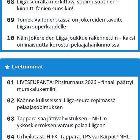
Liiga-seuralta merkittävä sopimusuutinen –
kiinnitti fanien suosikin!
Tomek Valtonen: tässä on Jokereiden tavoite
Liigan superkaudelle
Näin Jokereiden Liiga-joukkue rakennettiin – kaksi
ominaisuutta korostui pelaajahankinnoissa
Luetuimmat
LIVESEURANTA: Pitsiturnaus 2026 – finaali päättyi
murskalukemiin!
Käänne kulisseissa: Liiga-seura repimässä
pelaajasopimuksen
Tappara saa jättivahvistuksen – NHL:n
ykköskierroksen varaus palaa Liigaan
Urheilucast: HIFK, Tappara, TPS vai Kärpät? NHL-