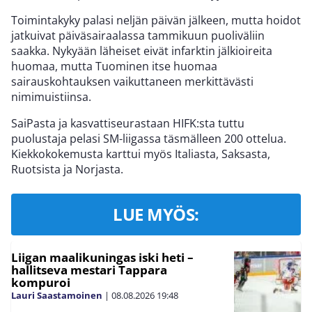
Toimintakyky palasi neljän päivän jälkeen, mutta hoidot
jatkuivat päiväsairaalassa tammikuun puoliväliin
saakka. Nykyään läheiset eivät infarktin jälkioireita
huomaa, mutta Tuominen itse huomaa
sairauskohtauksen vaikuttaneen merkittävästi
nimimuistiinsa.
SaiPasta ja kasvattiseurastaan HIFK:sta tuttu
puolustaja pelasi SM-liigassa täsmälleen 200 ottelua.
Kiekkokokemusta karttui myös Italiasta, Saksasta,
Ruotsista ja Norjasta.
LUE MYÖS:
Liigan maalikuningas iski heti –
hallitseva mestari Tappara
kompuroi
Lauri Saastamoinen
|
08.08.2026
19:48