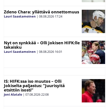
Zdeno Chara: yllättävä onnettomuus
Lauri Saastamoinen
|
08.08.2026
17:24
Nyt on synkkää – Olli Jokisen HIFK:lle
takaisku
Lauri Saastamoinen
|
08.08.2026
16:01
IS: HIFK:ssa iso muutos – Olli
Jokiselta paljastus: ”Juurisyitä
etsittiin isosti”
Joni Alatalo
|
07.08.2026
22:08