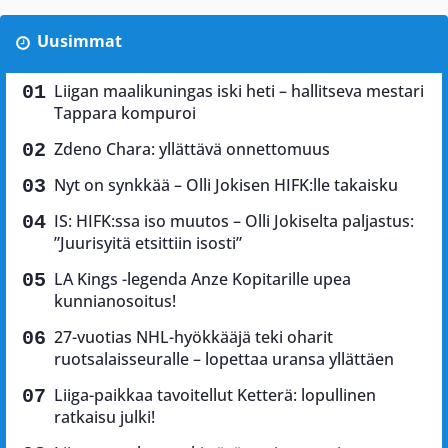
Uusimmat
Liigan maalikuningas iski heti – hallitseva mestari
Tappara kompuroi
Zdeno Chara: yllättävä onnettomuus
Nyt on synkkää – Olli Jokisen HIFK:lle takaisku
IS: HIFK:ssa iso muutos – Olli Jokiselta paljastus:
”Juurisyitä etsittiin isosti”
LA Kings -legenda Anze Kopitarille upea
kunnianosoitus!
27-vuotias NHL-hyökkääjä teki oharit
ruotsalaisseuralle – lopettaa uransa yllättäen
Liiga-paikkaa tavoitellut Ketterä: lopullinen
ratkaisu julki!