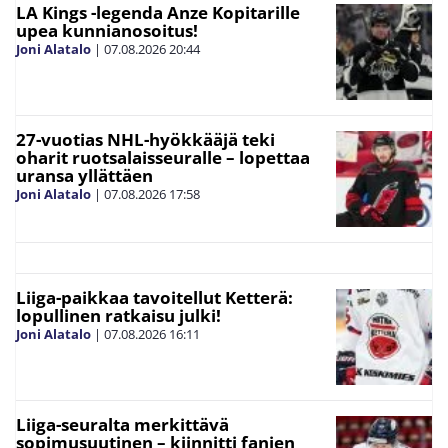
LA Kings -legenda Anze Kopitarille
upea kunnianosoitus!
Joni Alatalo
|
07.08.2026
20:44
27-vuotias NHL-hyökkääjä teki
oharit ruotsalaisseuralle – lopettaa
uransa yllättäen
Joni Alatalo
|
07.08.2026
17:58
Liiga-paikkaa tavoitellut Ketterä:
lopullinen ratkaisu julki!
Joni Alatalo
|
07.08.2026
16:11
Liiga-seuralta merkittävä
sopimusuutinen – kiinnitti fanien