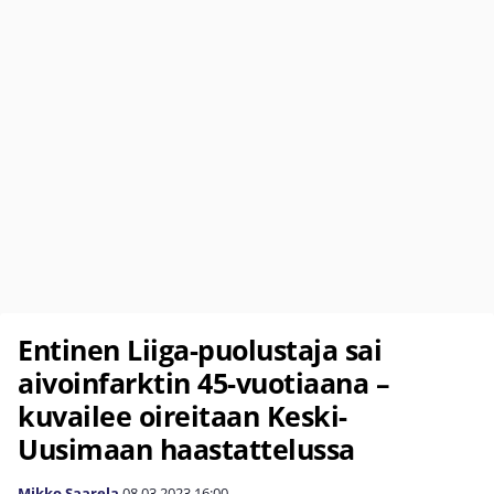
Entinen Liiga-puolustaja sai
aivoinfarktin 45-vuotiaana –
kuvailee oireitaan Keski-
Uusimaan haastattelussa
Mikko Saarela
08.03.2023
16:00