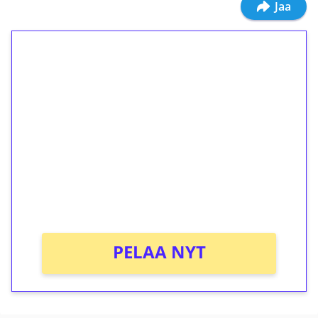
Jaa
1€ = 10€ arvosta
ilmaiskierroksia ilman
kierrätystä!
Talleta 1€
Saat heti 50 ilmaiskierrosta Tuohi 1000 -
peliin (arvo 0,20€ per kierros)!
Ei kierrätysvaatimusta!
PELAA NYT