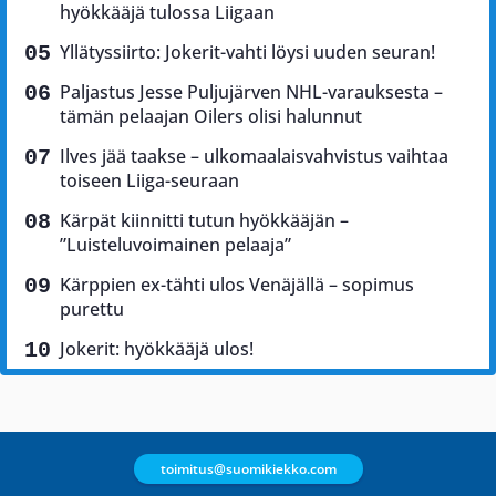
hyökkääjä tulossa Liigaan
Yllätyssiirto: Jokerit-vahti löysi uuden seuran!
Paljastus Jesse Puljujärven NHL-varauksesta –
tämän pelaajan Oilers olisi halunnut
Ilves jää taakse – ulkomaalaisvahvistus vaihtaa
toiseen Liiga-seuraan
Kärpät kiinnitti tutun hyökkääjän –
”Luisteluvoimainen pelaaja”
Kärppien ex-tähti ulos Venäjällä – sopimus
purettu
Jokerit: hyökkääjä ulos!
toimitus@suomikiekko.com