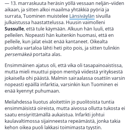
— 13. marraskuuta heräsin yöllä vessaan neljän–viiden
aikaan, ja sitten alkoi maailma yhtäkkiä pyöriä ja
surrata, Tuominen muistelee
Länsiväylän
sivuilla
julkaistussa haastattelussa. Huusin vaimolleni
Sussulle
, että tule käymään. Alkuun hän luuli, että
pelleilen. Nopeasti hän kuitenkin huomasi, että en
pelleile, kun jalat eivät enää kantaneet. Oikealta
puolelta vartaloa lähti heti pito pois, ja sitten tulinkin
persemäkeä
portaita alas.
Ensimmäinen ajatus oli, että vika oli tasapainoaistissa,
mutta mieli muuttui pipon mentyä viidestä yrityksestä
jokaisella ohi päästä. Malmin sairaalassa osattiin varsin
nopeasti epäillä infarktia, varsinkin kun Tuominen ei
enää kyennyt puhumaan.
Meilahdessa liuotus aloitettiin jo puolitoista tuntia
ensimmäisistä oireista, mutta aivossa ollutta tukosta ei
saatu ensiyrittämällä aukaistua. Infarkti johtui
kaulavaltimossa sijainneesta repeämästä, jonka takia
kehon oikea puoli lakkasi toimimasta tyystin.