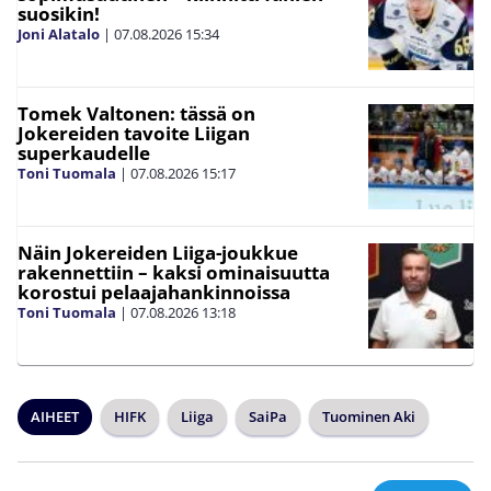
suosikin!
Joni Alatalo
|
07.08.2026
15:34
Tomek Valtonen: tässä on
Jokereiden tavoite Liigan
superkaudelle
Toni Tuomala
|
07.08.2026
15:17
Näin Jokereiden Liiga-joukkue
rakennettiin – kaksi ominaisuutta
korostui pelaajahankinnoissa
Toni Tuomala
|
07.08.2026
13:18
AIHEET
HIFK
Liiga
SaiPa
Tuominen Aki