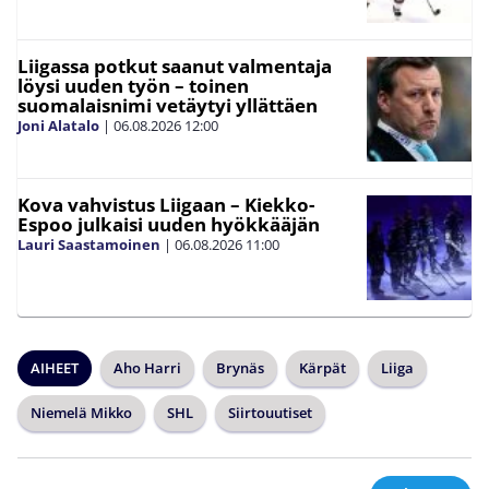
Liigassa potkut saanut valmentaja
löysi uuden työn – toinen
suomalaisnimi vetäytyi yllättäen
Joni Alatalo
|
06.08.2026
12:00
Kova vahvistus Liigaan – Kiekko-
Espoo julkaisi uuden hyökkääjän
Lauri Saastamoinen
|
06.08.2026
11:00
AIHEET
Aho Harri
Brynäs
Kärpät
Liiga
Niemelä Mikko
SHL
Siirtouutiset