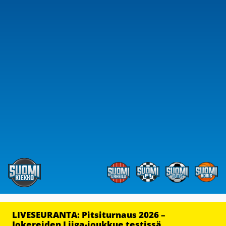
LIVESEURANTA: Pitsiturnaus 2026 –
Jokereiden Liiga-joukkue testissä