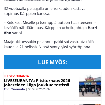
32-vuotiaalla pelaajalla on ensi kauden kattava
sopimus Kärppien kanssa.
– Kiitokset Miselle ja tsemppiä uuteen haasteeseen –
keväällä nähdään taas, Kärppien urheilujohtaja
Harri
Aho
sanoi.
Maajoukkuessakin pelannut pakki sai vastuuta tällä
kaudella 21 pelissä. Niissä syntyi yksi syöttöpinna.
LUE MYÖS:
LIVE-SEURANTA
LIVESEURANTA: Pitsiturnaus 2026 –
Jokereiden Liiga-joukkue testissä
Toni Tuomala
|
06.08.2026
23:37