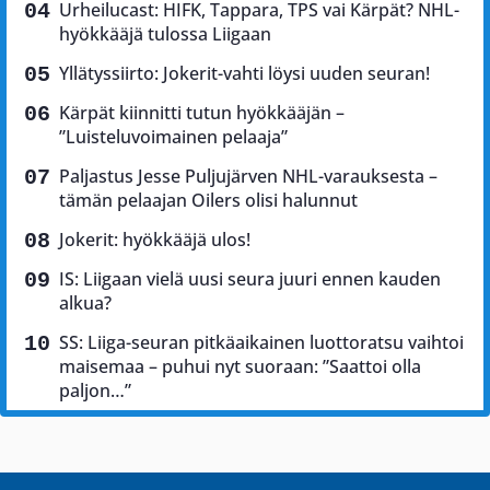
Urheilucast: HIFK, Tappara, TPS vai Kärpät? NHL-
hyökkääjä tulossa Liigaan
Yllätyssiirto: Jokerit-vahti löysi uuden seuran!
Kärpät kiinnitti tutun hyökkääjän –
”Luisteluvoimainen pelaaja”
Paljastus Jesse Puljujärven NHL-varauksesta –
tämän pelaajan Oilers olisi halunnut
Jokerit: hyökkääjä ulos!
IS: Liigaan vielä uusi seura juuri ennen kauden
alkua?
SS: Liiga-seuran pitkäaikainen luottoratsu vaihtoi
maisemaa – puhui nyt suoraan: ”Saattoi olla
paljon…”