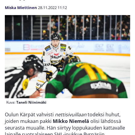
Miska Miettinen
28.11.2022
11:12
Kuva:
Taneli Niinimäki
Oulun Kärpät vahvisti
nettisivuillaan
todeksi huhut,
joiden mukaan pakki
Mikko Niemelä
olisi lähdössä
seurasta muualle. Hän siirtyy loppukauden kattavalle
lainalle ruotsalaiseen SHL-joukkue Byrnäsiin.