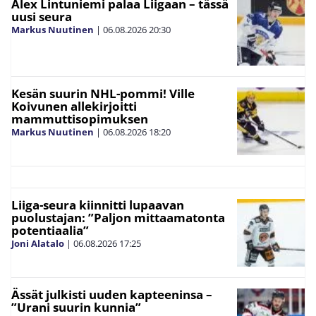
Alex Lintuniemi palaa Liigaan – tässä
uusi seura
Markus Nuutinen
|
06.08.2026
20:30
Kesän suurin NHL-pommi! Ville
Koivunen allekirjoitti
mammuttisopimuksen
Markus Nuutinen
|
06.08.2026
18:20
Liiga-seura kiinnitti lupaavan
puolustajan: ”Paljon mittaamatonta
potentiaalia”
Joni Alatalo
|
06.08.2026
17:25
Ässät julkisti uuden kapteeninsa –
”Urani suurin kunnia”