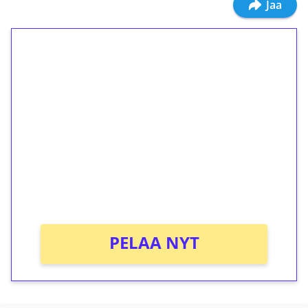
Jaa
1€ = 10€ arvosta
ilmaiskierroksia ilman
kierrätystä!
Talleta 1€
Saat heti 50 ilmaiskierrosta Tuohi 1000 -
peliin (arvo 0,20€ per kierros)!
Ei kierrätysvaatimusta!
PELAA NYT