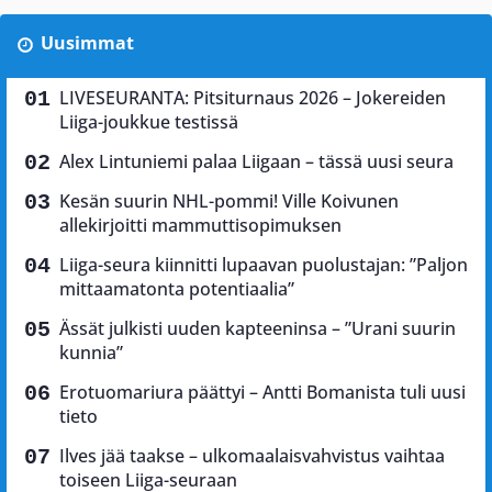
Uusimmat
LIVESEURANTA: Pitsiturnaus 2026 – Jokereiden
Liiga-joukkue testissä
Alex Lintuniemi palaa Liigaan – tässä uusi seura
Kesän suurin NHL-pommi! Ville Koivunen
allekirjoitti mammuttisopimuksen
Liiga-seura kiinnitti lupaavan puolustajan: ”Paljon
mittaamatonta potentiaalia”
Ässät julkisti uuden kapteeninsa – ”Urani suurin
kunnia”
Erotuomariura päättyi – Antti Bomanista tuli uusi
tieto
Ilves jää taakse – ulkomaalaisvahvistus vaihtaa
toiseen Liiga-seuraan