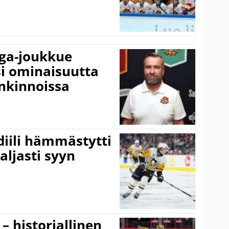
iga-joukkue
si ominaisuutta
nkinnoissa
idiili hämmästytti
aljasti syyn
 – historiallinen