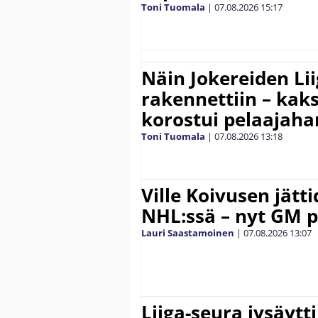
Toni Tuomala
|
07.08.2026
15:17
Näin Jokereiden Li
rakennettiin – kak
korostui pelaajaha
Toni Tuomala
|
07.08.2026
13:18
Ville Koivusen jätt
NHL:ssä – nyt GM p
Lauri Saastamoinen
|
07.08.2026
13:07
Liiga-seura jysäytti