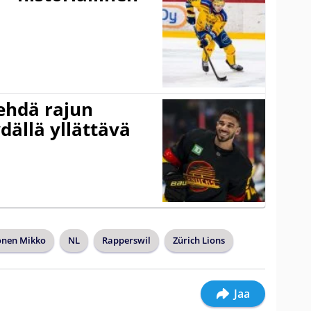
ehdä rajun
dällä yllättävä
onen Mikko
NL
Rapperswil
Zürich Lions
Jaa