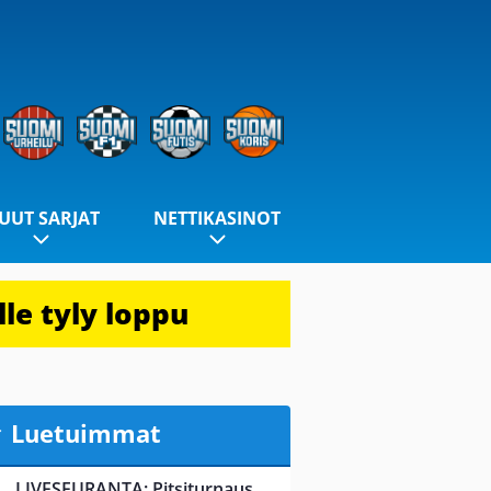
UUT SARJAT
NETTIKASINOT
le tyly loppu
Luetuimmat
LIVESEURANTA: Pitsiturnaus