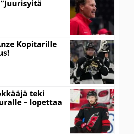
 ”Juurisyitä
nze Kopitarille
us!
kkääjä teki
uralle – lopettaa