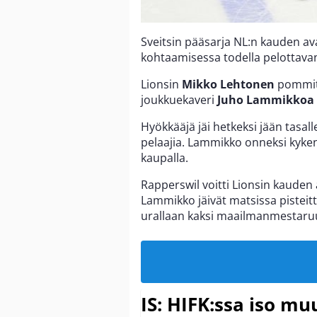
Sveitsin pääsarja NL:n kauden av
kohtaamisessa todella pelottava
Lionsin
Mikko Lehtonen
pommitt
joukkuekaveri
Juho Lammikkoa
Hyökkääjä jäi hetkeksi jään tasall
pelaajia. Lammikko onneksi kyk
kaupalla.
Rapperswil voitti Lionsin kauden
Lammikko jäivät matsissa pisteit
urallaan kaksi maailmanmestaruu
IS: HIFK:ssa iso muu