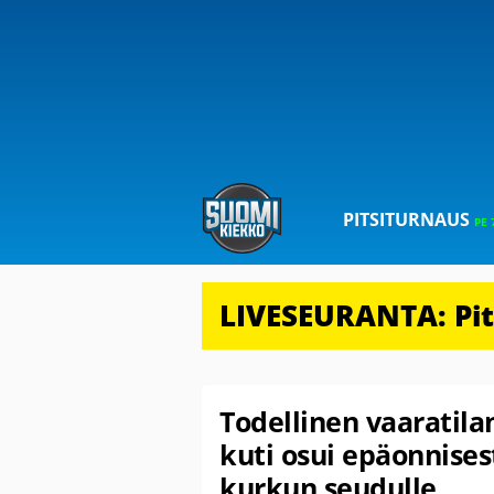
PITSITURNAUS
PE 
LIVESEURANTA: Pits
Todellinen vaaratila
kuti osui epäonnise
kurkun seudulle