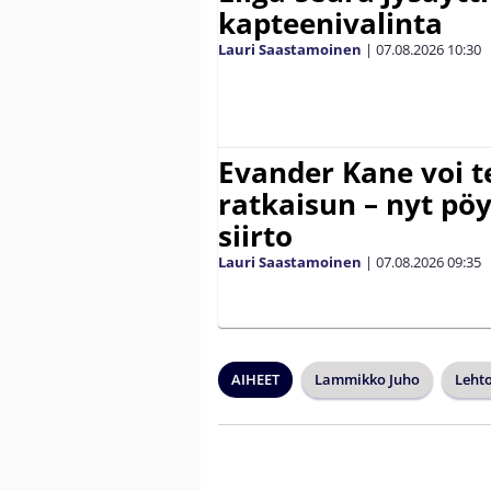
kapteenivalinta
Lauri Saastamoinen
|
07.08.2026
10:30
Evander Kane voi t
ratkaisun – nyt pöy
siirto
Lauri Saastamoinen
|
07.08.2026
09:35
AIHEET
Lammikko Juho
Leht