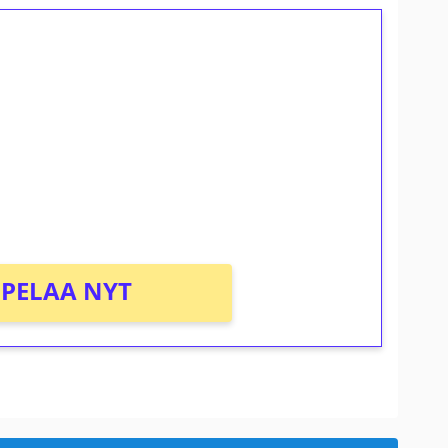
ilmaiskierroksia ilman
osta Tuohi 1000 -peliin (arvo 0,20€ per
PELAA NYT