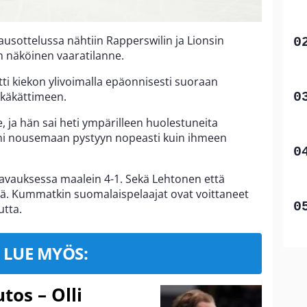
ausottelussa nähtiin Rapperswilin ja Lionsin
n näköinen vaaratilanne.
i kiekon ylivoimalla epäonnisesti suoraan
käkättimeen.
e, ja hän sai heti ympärilleen huolestuneita
eni nousemaan pystyyn nopeasti kuin ihmeen
 avauksessa maalein 4-1. Sekä Lehtonen että
tä. Kummatkin suomalaispelaajat ovat voittaneet
tta.
LUE MYÖS:
tos – Olli