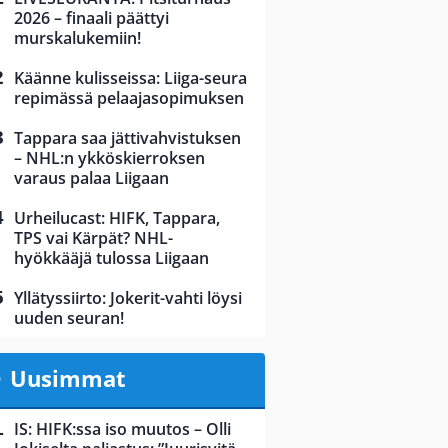
2026 – finaali päättyi
murskalukemiin!
Käänne kulisseissa: Liiga-seura
repimässä pelaajasopimuksen
Tappara saa jättivahvistuksen
– NHL:n ykköskierroksen
varaus palaa Liigaan
Urheilucast: HIFK, Tappara,
TPS vai Kärpät? NHL-
hyökkääjä tulossa Liigaan
Yllätyssiirto: Jokerit-vahti löysi
uuden seuran!
Uusimmat
IS: HIFK:ssa iso muutos – Olli