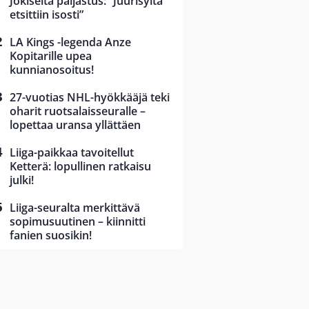
Jokiselta paljastus: ”Juurisyitä
etsittiin isosti”
LA Kings -legenda Anze
Kopitarille upea
kunnianosoitus!
27-vuotias NHL-hyökkääjä teki
oharit ruotsalaisseuralle –
lopettaa uransa yllättäen
Liiga-paikkaa tavoitellut
Ketterä: lopullinen ratkaisu
julki!
Liiga-seuralta merkittävä
sopimusuutinen – kiinnitti
fanien suosikin!