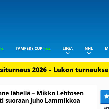
TAMPERE CUP
LIIGA
NHL
M
7.8.
7.-8.8.
iturnaus 2026 – Lukon turnauksel
nne lähellä – Mikko Lehtosen
sti suoraan Juho Lammikkoa