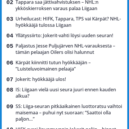
Tappara saa jättivahvistuksen – NHL:n
ykköskierroksen varaus palaa Liigaan
Urheilucast: HIFK, Tappara, TPS vai Kärpät? NHL-
hyökkääjä tulossa Liigaan
Yllätyssiirto: Jokerit-vahti löysi uuden seuran!
Paljastus Jesse Puljujärven NHL-varauksesta –
tämän pelaajan Oilers olisi halunnut
Kärpät kiinnitti tutun hyökkääjän –
”Luisteluvoimainen pelaaja”
Jokerit: hyökkääjä ulos!
IS: Liigaan vielä uusi seura juuri ennen kauden
alkua?
SS: Liiga-seuran pitkäaikainen luottoratsu vaihtoi
maisemaa – puhui nyt suoraan: ”Saattoi olla
paljon…”