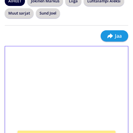
AIHEET
Jokinen Markus
Liiga
Luhtalampi Aleksi
Muut sarjat
Sund Joel
Jaa
1€ = 10€ arvosta
ilmaiskierroksia ilman
kierrätystä!
Talleta 1€
Saat heti 50 ilmaiskierrosta Tuohi 1000 -
peliin (arvo 0,20€ per kierros)!
Ei kierrätysvaatimusta!