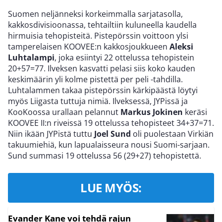
Suomen neljänneksi korkeimmalla sarjatasolla,
kakkosdivisioonassa, tehtailtiin kuluneella kaudella
hirmuisia tehopisteitä. Pistepörssin voittoon ylsi
tamperelaisen KOOVEE:n kakkosjoukkueen
Aleksi
Luhtalampi
, joka esiintyi 22 ottelussa tehopistein
20+57=77. Ilveksen kasvatti pelasi siis koko kauden
keskimäärin yli kolme pistettä per peli -tahdilla.
Luhtalammen takaa pistepörssin kärkipäästä löytyi
myös Liigasta tuttuja nimiä. Ilveksessä, JYPissä ja
KooKoossa urallaan pelannut
Markus Jokinen
keräsi
KOOVEE II:n riveissä 19 ottelussa tehopisteet 34+37=71.
Niin ikään JYPistä tuttu
Joel Sund
oli puolestaan Virkiän
takuumiehiä, kun lapualaisseura nousi Suomi-sarjaan.
Sund summasi 19 ottelussa 56 (29+27) tehopistettä.
LUE MYÖS:
Evander Kane voi tehdä rajun