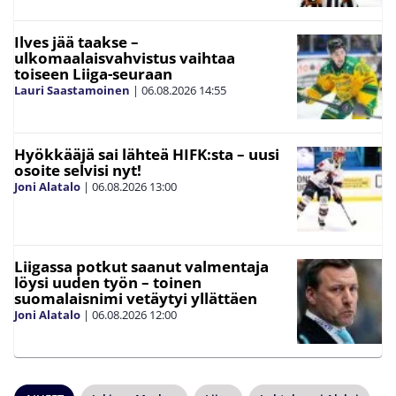
Ilves jää taakse –
ulkomaalaisvahvistus vaihtaa
toiseen Liiga-seuraan
Lauri Saastamoinen
|
06.08.2026
14:55
Hyökkääjä sai lähteä HIFK:sta – uusi
osoite selvisi nyt!
Joni Alatalo
|
06.08.2026
13:00
Liigassa potkut saanut valmentaja
löysi uuden työn – toinen
suomalaisnimi vetäytyi yllättäen
Joni Alatalo
|
06.08.2026
12:00