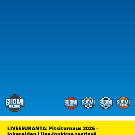
LIVESEURANTA: Pitsiturnaus 2026 –
Jokereiden Liiga-joukkue testissä