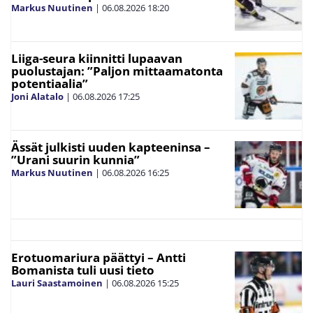
Markus Nuutinen
|
06.08.2026
18:20
Liiga-seura kiinnitti lupaavan
puolustajan: ”Paljon mittaamatonta
potentiaalia”
Joni Alatalo
|
06.08.2026
17:25
Ässät julkisti uuden kapteeninsa –
”Urani suurin kunnia”
Markus Nuutinen
|
06.08.2026
16:25
Erotuomariura päättyi – Antti
Bomanista tuli uusi tieto
Lauri Saastamoinen
|
06.08.2026
15:25