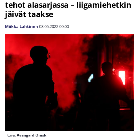
tehot alasarjassa – liigamiehetkin
jäivät taakse
Miikka Lahtinen
08.05.2022
00:00
Kuva:
Avangard Omsk