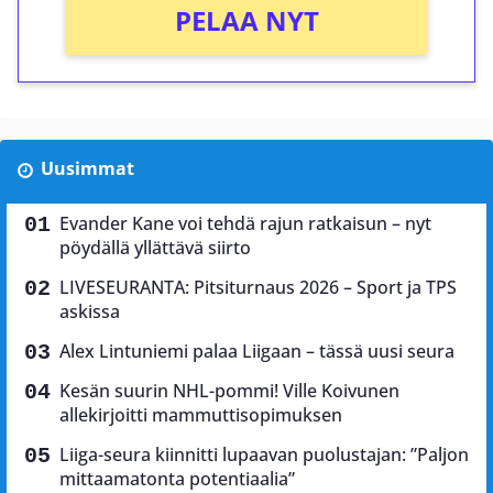
PELAA NYT
Uusimmat
Evander Kane voi tehdä rajun ratkaisun – nyt
pöydällä yllättävä siirto
LIVESEURANTA: Pitsiturnaus 2026 – Sport ja TPS
askissa
Alex Lintuniemi palaa Liigaan – tässä uusi seura
Kesän suurin NHL-pommi! Ville Koivunen
allekirjoitti mammuttisopimuksen
Liiga-seura kiinnitti lupaavan puolustajan: ”Paljon
mittaamatonta potentiaalia”