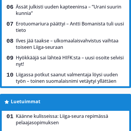
Ässät julkisti uuden kapteeninsa – ”Urani suurin
kunnia”
Erotuomariura päättyi – Antti Bomanista tuli uusi
tieto
Ilves jää taakse – ulkomaalaisvahvistus vaihtaa
toiseen Liiga-seuraan
Hyökkääjä sai lähteä HIFK:sta – uusi osoite selvisi
nyt!
Liigassa potkut saanut valmentaja löysi uuden
työn – toinen suomalaisnimi vetäytyi yllättäen
Luetuimmat
Käänne kulisseissa: Liiga-seura repimässä
pelaajasopimuksen