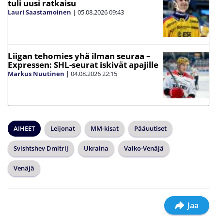
tuli uusi ratkaisu
Lauri Saastamoinen
|
05.08.2026
09:43
Liigan tehomies yhä ilman seuraa –
Expressen: SHL-seurat iskivät apajille
Markus Nuutinen
|
04.08.2026
22:15
AIHEET
Leijonat
MM-kisat
Pääuutiset
Svishtshev Dmitrij
Ukraina
Valko-Venäjä
Venäjä
Jaa