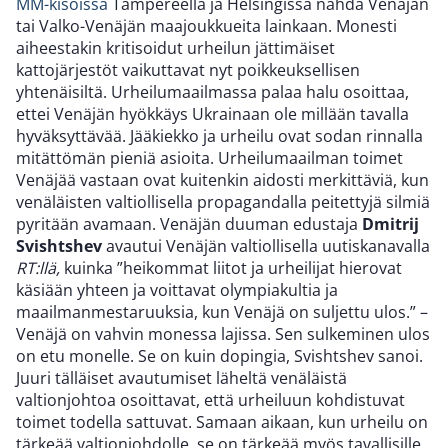
MM-kisoissa
Tampereella ja Helsingissä nähdä Venäjän
tai Valko-Venäjän maajoukkueita lainkaan. Monesti
aiheestakin kritisoidut urheilun jättimäiset
kattojärjestöt vaikuttavat nyt poikkeuksellisen
yhtenäisiltä. Urheilumaailmassa palaa halu osoittaa,
ettei Venäjän hyökkäys Ukrainaan ole millään tavalla
hyväksyttävää. Jääkiekko ja urheilu ovat sodan rinnalla
mitättömän pieniä asioita. Urheilumaailman toimet
Venäjää vastaan ovat kuitenkin aidosti merkittäviä, kun
venäläisten valtiollisella propagandalla peitettyjä silmiä
pyritään avamaan. Venäjän duuman edustaja
Dmitrij
Svishtshev
avautui Venäjän valtiollisella uutiskanavalla
RT:llä,
kuinka ”heikommat liitot ja urheilijat hierovat
käsiään yhteen ja voittavat olympiakultia ja
maailmanmestaruuksia, kun Venäjä on suljettu ulos.” –
Venäjä on vahvin monessa lajissa. Sen sulkeminen ulos
on etu monelle. Se on kuin dopingia, Svishtshev sanoi.
Juuri tälläiset avautumiset läheltä venäläistä
valtionjohtoa osoittavat, että urheiluun kohdistuvat
toimet todella sattuvat. Samaan aikaan, kun urheilu on
tärkeää valtionjohdolle, se on tärkeää myös tavallisille