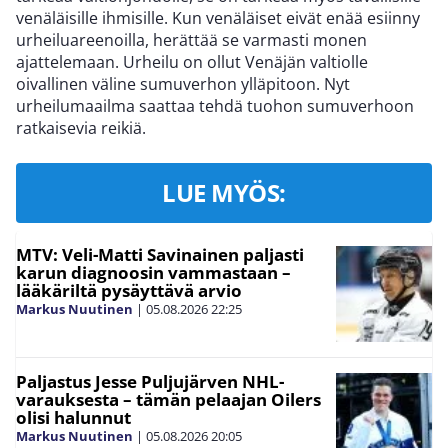
venäläisille ihmisille. Kun venäläiset eivät enää esiinny
urheiluareenoilla, herättää se varmasti monen
ajattelemaan. Urheilu on ollut Venäjän valtiolle
oivallinen väline sumuverhon ylläpitoon. Nyt
urheilumaailma saattaa tehdä tuohon sumuverhoon
ratkaisevia reikiä.
LUE MYÖS:
MTV: Veli-Matti Savinainen paljasti
karun diagnoosin vammastaan –
lääkäriltä pysäyttävä arvio
Markus Nuutinen
|
05.08.2026
22:25
Paljastus Jesse Puljujärven NHL-
varauksesta – tämän pelaajan Oilers
olisi halunnut
Markus Nuutinen
|
05.08.2026
20:05