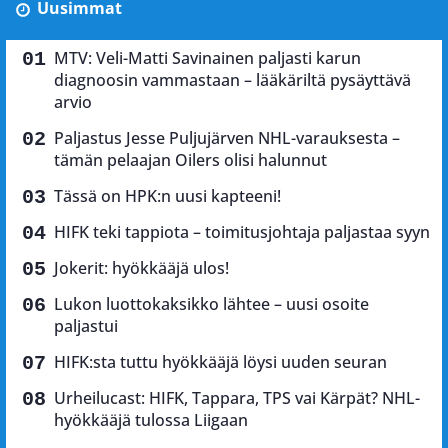
Uusimmat
MTV: Veli-Matti Savinainen paljasti karun
diagnoosin vammastaan – lääkäriltä pysäyttävä
arvio
Paljastus Jesse Puljujärven NHL-varauksesta –
tämän pelaajan Oilers olisi halunnut
Tässä on HPK:n uusi kapteeni!
HIFK teki tappiota – toimitusjohtaja paljastaa syyn
Jokerit: hyökkääjä ulos!
Lukon luottokaksikko lähtee – uusi osoite
paljastui
HIFK:sta tuttu hyökkääjä löysi uuden seuran
Urheilucast: HIFK, Tappara, TPS vai Kärpät? NHL-
hyökkääjä tulossa Liigaan