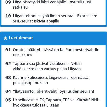
Liiga-pistetykki lähti Venäjälle – nyt tuli uusi
ratkaisu
Liigan tehomies yhä ilman seuraa – Expressen:
SHL-seurat iskivät apajille
Luetuimmat
Odotus päättyi – tässä on KalPan mestarivahdin
uusi seura
Tappara saa jättivahvistuksen – NHL:n
ykköskierroksen varaus palaa Liigaan
Käänne kulisseissa: Liiga-seura repimässä
pelaajasopimuksen
Yllätyssiirto: Jokerit-vahti löysi uuden seuran!
Urheilucast: HIFK, Tappara, TPS vai Kärpät? NHL-
hyökkääjä tulossa Liigaan