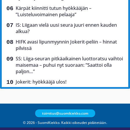
Kärpät kiinnitti tutun hyökkääjän –
”Luisteluvoimainen pelaaja”
IS: Liigaan vielä uusi seura juuri ennen kauden
alkua?
HIFK avasi lipunmyynnin Jokerit-peliin – hinnat
pilvissä
SS: Liiga-seuran pitkäaikainen luottoratsu vaihtoi
maisemaa – puhui nyt suoraan: ”Saattoi olla
paljon…”
Jokerit: hyökkääjä ulos!
toimitus@suomikiekko.com
© 2026 - SuomiKiekko. Kaikki oikeudet pidätetään.