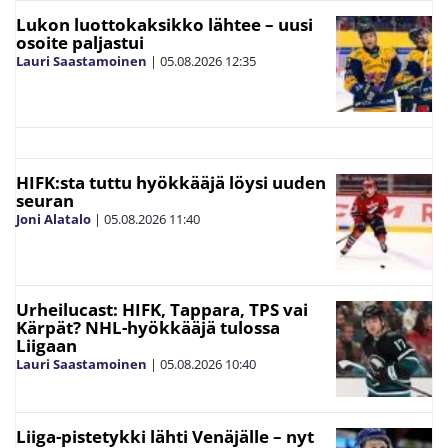
Lukon luottokaksikko lähtee – uusi
osoite paljastui
Lauri Saastamoinen
|
05.08.2026
12:35
HIFK:sta tuttu hyökkääjä löysi uuden
seuran
Joni Alatalo
|
05.08.2026
11:40
Urheilucast: HIFK, Tappara, TPS vai
Kärpät? NHL-hyökkääjä tulossa
Liigaan
Lauri Saastamoinen
|
05.08.2026
10:40
Liiga-pistetykki lähti Venäjälle – nyt