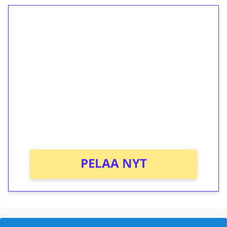
1€ = 10€ arvosta
ilmaiskierroksia ilman
kierrätystä!
Talleta 1€
Saat heti 50 ilmaiskierrosta Tuohi 1000 -
peliin (arvo 0,20€ per kierros)!
Ei kierrätysvaatimusta!
PELAA NYT