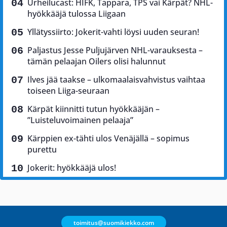
Urheilucast: HIFK, Tappara, TPS vai Kärpät? NHL-
hyökkääjä tulossa Liigaan
Yllätyssiirto: Jokerit-vahti löysi uuden seuran!
Paljastus Jesse Puljujärven NHL-varauksesta –
tämän pelaajan Oilers olisi halunnut
Ilves jää taakse – ulkomaalaisvahvistus vaihtaa
toiseen Liiga-seuraan
Kärpät kiinnitti tutun hyökkääjän –
”Luisteluvoimainen pelaaja”
Kärppien ex-tähti ulos Venäjällä – sopimus
purettu
Jokerit: hyökkääjä ulos!
toimitus@suomikiekko.com