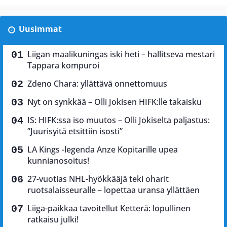
Uusimmat
Liigan maalikuningas iski heti – hallitseva mestari
Tappara kompuroi
Zdeno Chara: yllättävä onnettomuus
Nyt on synkkää – Olli Jokisen HIFK:lle takaisku
IS: HIFK:ssa iso muutos – Olli Jokiselta paljastus:
”Juurisyitä etsittiin isosti”
LA Kings -legenda Anze Kopitarille upea
kunnianosoitus!
27-vuotias NHL-hyökkääjä teki oharit
ruotsalaisseuralle – lopettaa uransa yllättäen
Liiga-paikkaa tavoitellut Ketterä: lopullinen
ratkaisu julki!