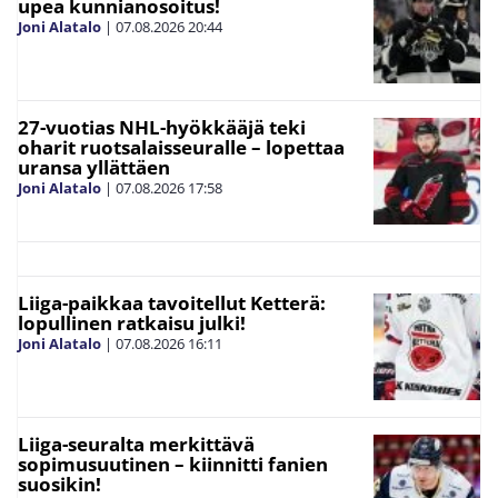
upea kunnianosoitus!
Joni Alatalo
|
07.08.2026
20:44
27-vuotias NHL-hyökkääjä teki
oharit ruotsalaisseuralle – lopettaa
uransa yllättäen
Joni Alatalo
|
07.08.2026
17:58
Liiga-paikkaa tavoitellut Ketterä:
lopullinen ratkaisu julki!
Joni Alatalo
|
07.08.2026
16:11
Liiga-seuralta merkittävä
sopimusuutinen – kiinnitti fanien
suosikin!