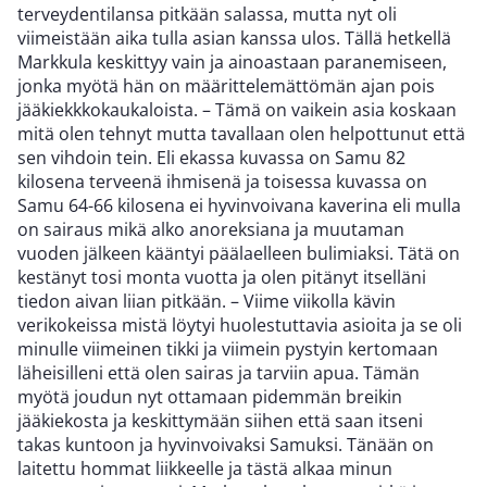
terveydentilansa pitkään salassa, mutta nyt oli
viimeistään aika tulla asian kanssa ulos. Tällä hetkellä
Markkula keskittyy vain ja ainoastaan paranemiseen,
jonka myötä hän on määrittelemättömän ajan pois
jääkiekkkokaukaloista. – Tämä on vaikein asia koskaan
mitä olen tehnyt mutta tavallaan olen helpottunut että
sen vihdoin tein. Eli ekassa kuvassa on Samu 82
kilosena terveenä ihmisenä ja toisessa kuvassa on
Samu 64-66 kilosena ei hyvinvoivana kaverina eli mulla
on sairaus mikä alko anoreksiana ja muutaman
vuoden jälkeen kääntyi päälaelleen bulimiaksi. Tätä on
kestänyt tosi monta vuotta ja olen pitänyt itselläni
tiedon aivan liian pitkään. – Viime viikolla kävin
verikokeissa mistä löytyi huolestuttavia asioita ja se oli
minulle viimeinen tikki ja viimein pystyin kertomaan
läheisilleni että olen sairas ja tarviin apua. Tämän
myötä joudun nyt ottamaan pidemmän breikin
jääkiekosta ja keskittymään siihen että saan itseni
takas kuntoon ja hyvinvoivaksi Samuksi. Tänään on
laitettu hommat liikkeelle ja tästä alkaa minun