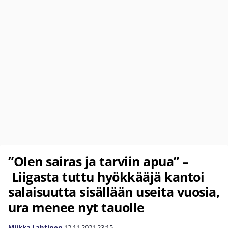
”Olen sairas ja tarviin apua” –
Liigasta tuttu hyökkääjä kantoi
salaisuutta sisällään useita vuosia,
ura menee nyt tauolle
Miikka Lahtinen
12.11.2021
23:15