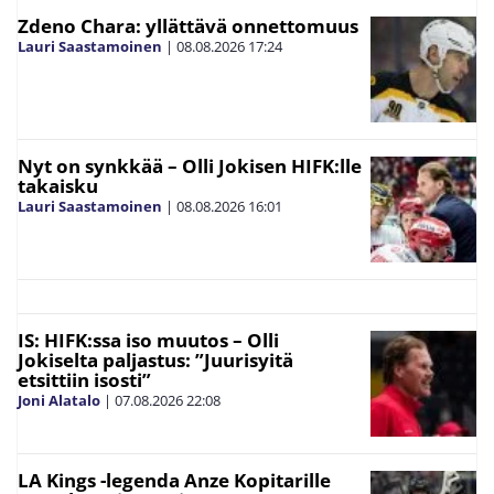
Zdeno Chara: yllättävä onnettomuus
Lauri Saastamoinen
|
08.08.2026
17:24
Nyt on synkkää – Olli Jokisen HIFK:lle
takaisku
Lauri Saastamoinen
|
08.08.2026
16:01
IS: HIFK:ssa iso muutos – Olli
Jokiselta paljastus: ”Juurisyitä
etsittiin isosti”
Joni Alatalo
|
07.08.2026
22:08
LA Kings -legenda Anze Kopitarille