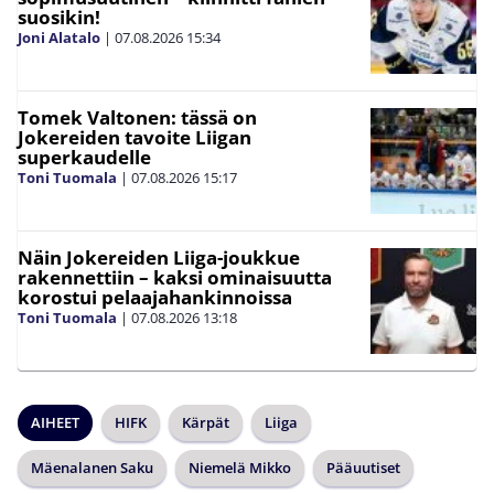
suosikin!
Joni Alatalo
|
07.08.2026
15:34
Tomek Valtonen: tässä on
Jokereiden tavoite Liigan
superkaudelle
Toni Tuomala
|
07.08.2026
15:17
Näin Jokereiden Liiga-joukkue
rakennettiin – kaksi ominaisuutta
korostui pelaajahankinnoissa
Toni Tuomala
|
07.08.2026
13:18
AIHEET
HIFK
Kärpät
Liiga
Mäenalanen Saku
Niemelä Mikko
Pääuutiset