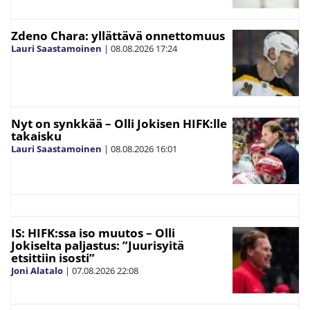
Zdeno Chara: yllättävä onnettomuus
Lauri Saastamoinen
|
08.08.2026
17:24
Nyt on synkkää – Olli Jokisen HIFK:lle
takaisku
Lauri Saastamoinen
|
08.08.2026
16:01
IS: HIFK:ssa iso muutos – Olli
Jokiselta paljastus: ”Juurisyitä
etsittiin isosti”
Joni Alatalo
|
07.08.2026
22:08