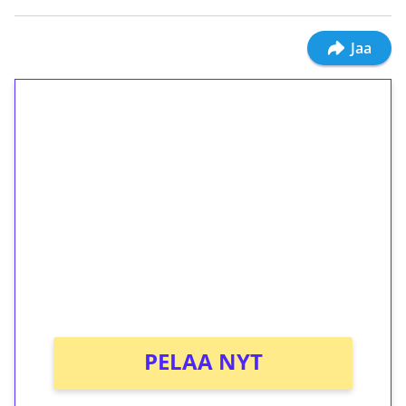
Jaa
1€ = 10€ arvosta
ilmaiskierroksia ilman
kierrätystä!
Talleta 1€
Saat heti 50 ilmaiskierrosta Tuohi 1000 -
peliin (arvo 0,20€ per kierros)!
Ei kierrätysvaatimusta!
PELAA NYT