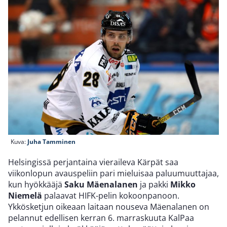
Kuva:
Juha Tamminen
Helsingissä perjantaina vieraileva Kärpät saa
viikonlopun avauspeliin pari mieluisaa paluumuuttajaa,
kun hyökkääjä
Saku Mäenalanen
ja pakki
Mikko
Niemelä
palaavat HIFK-pelin kokoonpanoon.
Ykkösketjun oikeaan laitaan nouseva Mäenalanen on
pelannut edellisen kerran 6. marraskuuta KalPaa