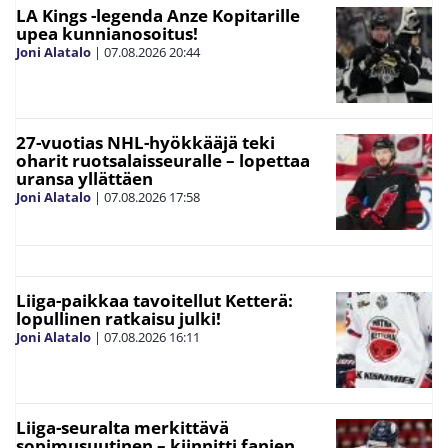
LA Kings -legenda Anze Kopitarille
upea kunnianosoitus!
Joni Alatalo
|
07.08.2026
20:44
27-vuotias NHL-hyökkääjä teki
oharit ruotsalaisseuralle – lopettaa
uransa yllättäen
Joni Alatalo
|
07.08.2026
17:58
Liiga-paikkaa tavoitellut Ketterä:
lopullinen ratkaisu julki!
Joni Alatalo
|
07.08.2026
16:11
Liiga-seuralta merkittävä
sopimusuutinen – kiinnitti fanien