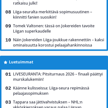
ratkaisu julki!
Liiga-seuralta merkittävä sopimusuutinen –
kiinnitti fanien suosikin!
Tomek Valtonen: tässä on Jokereiden tavoite
Liigan superkaudelle
Näin Jokereiden Liiga-joukkue rakennettiin – kaksi
ominaisuutta korostui pelaajahankinnoissa
Luetuimmat
LIVESEURANTA: Pitsiturnaus 2026 – finaali päättyi
murskalukemiin!
Käänne kulisseissa: Liiga-seura repimässä
pelaajasopimuksen
Tappara saa jättivahvistuksen – NHL:n
ykköskierroksen varaus palaa Liigaan