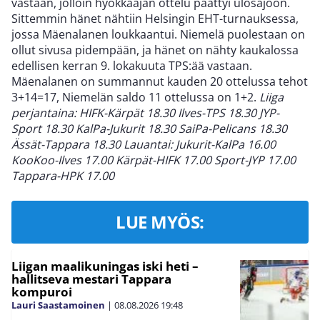
vastaan, jolloin hyökkääjän ottelu päättyi ulosajoon.
Sittemmin hänet nähtiin Helsingin EHT-turnauksessa,
jossa Mäenalanen loukkaantui. Niemelä puolestaan on
ollut sivusa pidempään, ja hänet on nähty kaukalossa
edellisen kerran 9. lokakuuta TPS:ää vastaan.
Mäenalanen on summannut kauden 20 ottelussa tehot
3+14=17, Niemelän saldo 11 ottelussa on 1+2.
Liiga
perjantaina: HIFK-Kärpät 18.30 Ilves-TPS 18.30 JYP-
Sport 18.30 KalPa-Jukurit 18.30 SaiPa-Pelicans 18.30
Ässät-Tappara 18.30 Lauantai: Jukurit-KalPa 16.00
KooKoo-Ilves 17.00 Kärpät-HIFK 17.00 Sport-JYP 17.00
Tappara-HPK 17.00
LUE MYÖS:
Liigan maalikuningas iski heti –
hallitseva mestari Tappara
kompuroi
Lauri Saastamoinen
|
08.08.2026
19:48