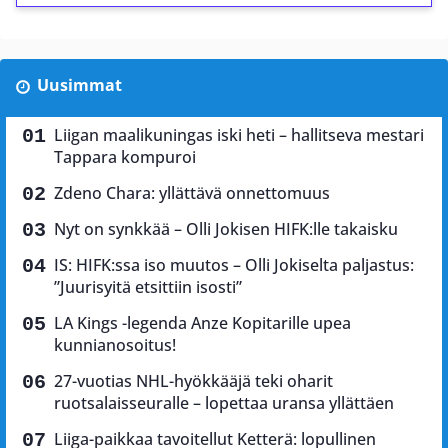
Uusimmat
Liigan maalikuningas iski heti – hallitseva mestari
Tappara kompuroi
Zdeno Chara: yllättävä onnettomuus
Nyt on synkkää – Olli Jokisen HIFK:lle takaisku
IS: HIFK:ssa iso muutos – Olli Jokiselta paljastus:
”Juurisyitä etsittiin isosti”
LA Kings -legenda Anze Kopitarille upea
kunnianosoitus!
27-vuotias NHL-hyökkääjä teki oharit
ruotsalaisseuralle – lopettaa uransa yllättäen
Liiga-paikkaa tavoitellut Ketterä: lopullinen