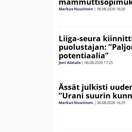
mammuttisopimuk
Markus Nuutinen
|
06.08.2026
18:20
Liiga-seura kiinnit
puolustajan: ”Palj
potentiaalia”
Joni Alatalo
|
06.08.2026
17:25
Ässät julkisti uude
”Urani suurin kunn
Markus Nuutinen
|
06.08.2026
16:25