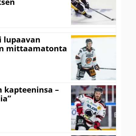
sen
ti lupaavan
on mittaamatonta
n kapteeninsa –
ia”