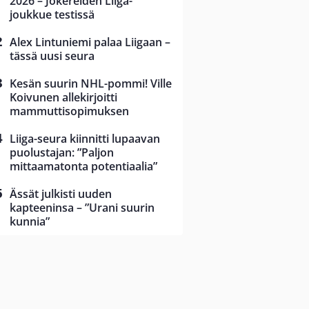
2026 – Jokereiden Liiga-
joukkue testissä
Alex Lintuniemi palaa Liigaan –
tässä uusi seura
Kesän suurin NHL-pommi! Ville
Koivunen allekirjoitti
mammuttisopimuksen
Liiga-seura kiinnitti lupaavan
puolustajan: ”Paljon
mittaamatonta potentiaalia”
Ässät julkisti uuden
kapteeninsa – ”Urani suurin
kunnia”