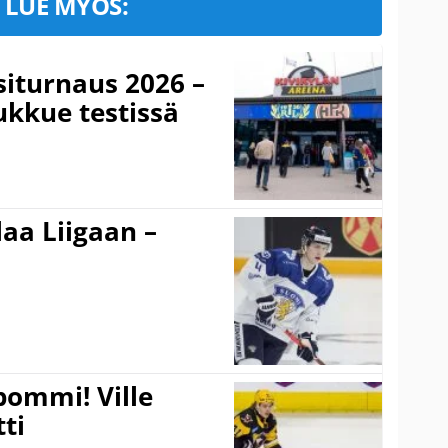
LUE MYÖS:
iturnaus 2026 –
ukkue testissä
aa Liigaan –
pommi! Ville
tti