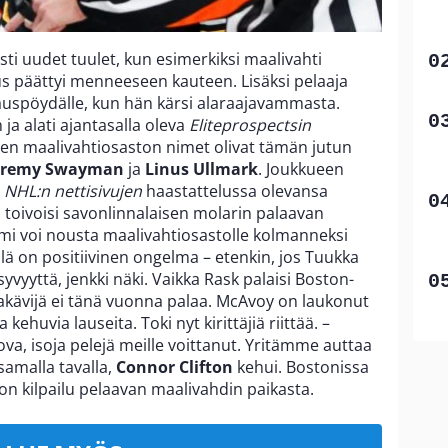
ti uudet tuulet, kun esimerkiksi maalivahti
s päättyi menneeseen kauteen. Lisäksi pelaaja
kauspöydälle, kun hän kärsi alaraajavammasta.
 ja alati ajantasalla oleva
Eliteprospectsin
n maalivahtiosaston nimet olivat tämän jutun
eremy Swayman
ja
Linus Ullmark
. Joukkueen
i
NHL:n nettisivujen
haastattelussa olevansa
n toivoisi savonlinnalaisen molarin palaavan
mi voi nousta maalivahtiosastolle kolmanneksi
illä on positiivinen ongelma – etenkin, jos Tuukka
syvyyttä, jenkki näki. Vaikka Rask palaisi Boston-
iakävijä ei tänä vuonna palaa. McAvoy on laukonut
ehuvia lauseita. Toki nyt kirittäjiä riittää. –
a, isoja pelejä meille voittanut. Yritämme auttaa
samalla tavalla,
Connor Clifton
kehui. Bostonissa
non kilpailu pelaavan maalivahdin paikasta.