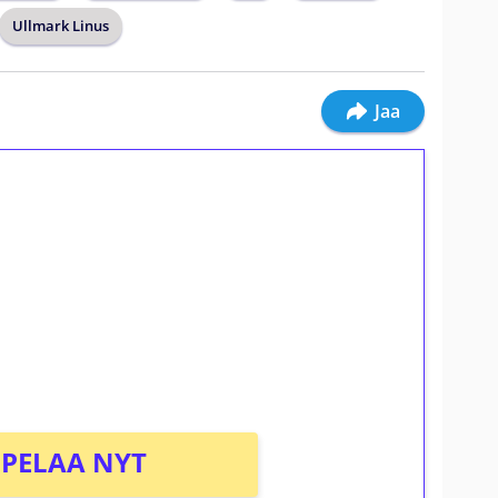
Ullmark Linus
Jaa
ilmaiskierroksia ilman
osta Tuohi 1000 -peliin (arvo 0,20€ per
PELAA NYT