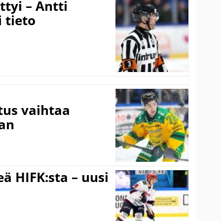
tyi – Antti
 tieto
tus vaihtaa
aan
ä HIFK:sta – uusi