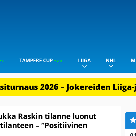
TAMPERE CUP
LIIGA
NHL
M
7.8.
7.-8.8.
iturnaus 2026 – Jokereiden Liiga-
kka Raskin tilanne luonut
tilanteen – ”Positiivinen