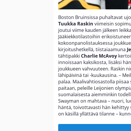
Boston Bruinsissa puhaltavat ujos
Tuukka Raskin
viimeisin sopimu
joutui viime kauden jälkeen leik
Jääkiekkotilastoihin erikoistuneen
kokoonpanolistauksessa joukkuee
kirjoitushetkellä, tiistaiaamuna
J
tähtipakki
Charlie McAvoy
kerto
innoissaan kaksikosta, lisäksi hä
joukkueen vahvuuteen. Raskin ni
lähipäivinä tai -kuukausina. – Me
palaa. Maalivahtiosastolla piisaa 
paitaan, peleille Leijonien olymp
suomalaisesta aiemminkin todella k
Swayman on mahtava – nuori, luov
häntä, toivottavasti hän kehittyy 
on käsillä yllättävä tilanne – kun