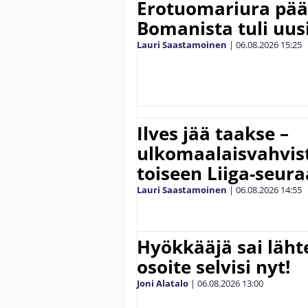
Erotuomariura päät
Bomanista tuli uusi
Lauri Saastamoinen
|
06.08.2026
15:25
Ilves jää taakse –
ulkomaalaisvahvis
toiseen Liiga-seur
Lauri Saastamoinen
|
06.08.2026
14:55
Hyökkääjä sai lähte
osoite selvisi nyt!
Joni Alatalo
|
06.08.2026
13:00