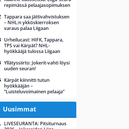
repimässä pelaajasopimuksen
Tappara saa jättivahvistuksen
– NHL:n ykköskierroksen
varaus palaa Liigaan
Urheilucast: HIFK, Tappara,
TPS vai Kärpät? NHL-
hyökkääjä tulossa Liigaan
Yllätyssiirto: Jokerit-vahti löysi
uuden seuran!
Kärpät kiinnitti tutun
hyökkääjän –
”Luisteluvoimainen pelaaja”
Uusimmat
LIVESEURANTA: Pitsiturnaus