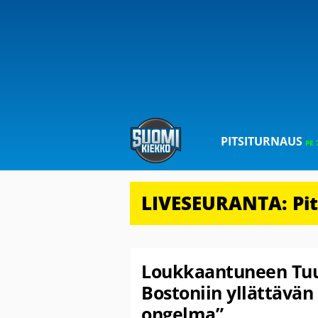
PITSITURNAUS
PE 
LIVESEURANTA: Pits
Loukkaantuneen Tuu
Bostoniin yllättävän 
ongelma”