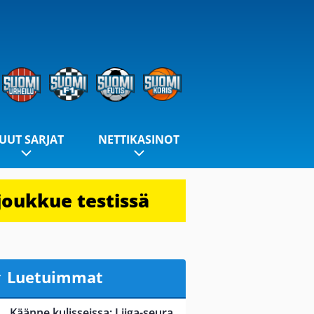
UUT SARJAT
NETTIKASINOT
joukkue testissä
Luetuimmat
Käänne kulisseissa: Liiga-seura