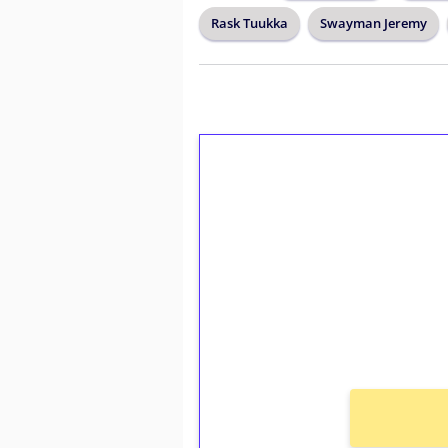
Rask Tuukka
Swayman Jeremy
1€ = 10€ arvosta 
kierrätystä!
Talleta 1€
Saat heti 50 ilmaiskierr
kierros)!
Ei kierrätysvaatimusta!