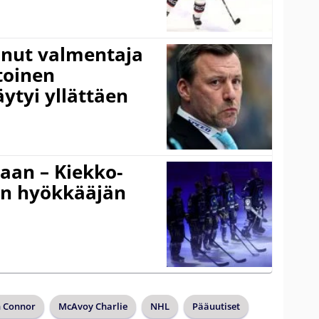
anut valmentaja
toinen
ytyi yllättäen
gaan – Kiekko-
en hyökkääjän
n Connor
McAvoy Charlie
NHL
Pääuutiset