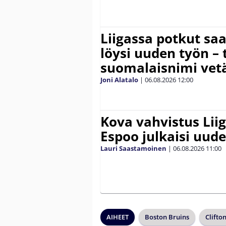
Liigassa potkut sa
löysi uuden työn – 
suomalaisnimi vetä
Joni Alatalo
|
06.08.2026
12:00
Kova vahvistus Lii
Espoo julkaisi uud
Lauri Saastamoinen
|
06.08.2026
11:00
AIHEET
Boston Bruins
Clifto