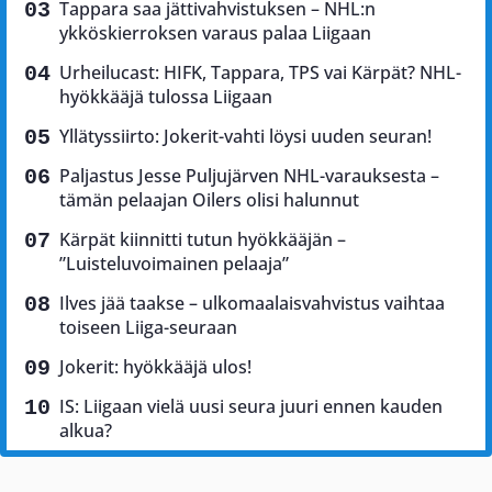
Tappara saa jättivahvistuksen – NHL:n
ykköskierroksen varaus palaa Liigaan
Urheilucast: HIFK, Tappara, TPS vai Kärpät? NHL-
hyökkääjä tulossa Liigaan
Yllätyssiirto: Jokerit-vahti löysi uuden seuran!
Paljastus Jesse Puljujärven NHL-varauksesta –
tämän pelaajan Oilers olisi halunnut
Kärpät kiinnitti tutun hyökkääjän –
”Luisteluvoimainen pelaaja”
Ilves jää taakse – ulkomaalaisvahvistus vaihtaa
toiseen Liiga-seuraan
Jokerit: hyökkääjä ulos!
IS: Liigaan vielä uusi seura juuri ennen kauden
alkua?