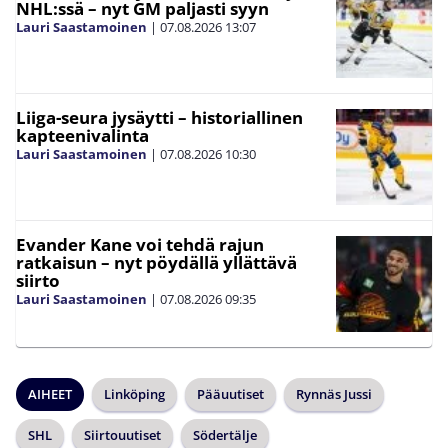
NHL:ssä – nyt GM paljasti syyn
Lauri Saastamoinen
|
07.08.2026
13:07
Liiga-seura jysäytti – historiallinen
kapteenivalinta
Lauri Saastamoinen
|
07.08.2026
10:30
Evander Kane voi tehdä rajun
ratkaisun – nyt pöydällä yllättävä
siirto
Lauri Saastamoinen
|
07.08.2026
09:35
AIHEET
Linköping
Pääuutiset
Rynnäs Jussi
SHL
Siirtouutiset
Södertälje