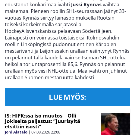
edustanut konkarimaalivahti
Jussi Rynnäs
vaihtaa
maisemaa. Pieneen rooliin SHL-seurassaan jäänyt 33-
vuotias Rynnäs siirtyy lainasopimuksella Ruotsin
toiseksi korkeimmalla sarjatasolla
HockeyAllsvenskanissa pelaavaan Södertäljeen.
Lainapesti on voimassa toistaiseksi. Kolmosvahdin
rooliin Linköpingissä pudonnut entinen Kärppien
mestarivahti ja Leijonissakin urallaan esiintynyt Rynnäs
on pelannut tällä kaudella vain seitsemän SHL-ottelua
heikolla torjuntaprosentilla 85,6. Rynnäs on pelannut
urallaan myös viisi NHL-ottelua. Maalivahti on juhlinut
urallaan Suomen mestaruutta kahdesti.
LUE MYÖS:
IS: HIFK:ssa iso muutos – Olli
Jokiselta paljastus: ”Juurisyitä
etsittiin isosti”
Joni Alatalo
|
07.08.2026
22:08