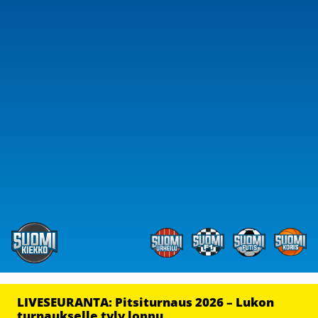
LIVESEURANTA: Pitsiturnaus 2026 – Lukon
turnaukselle tyly loppu