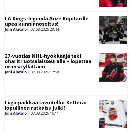
LA Kings -legenda Anze Kopitarille
upea kunnianosoitus!
Joni Alatalo
|
07.08.2026
20:44
27-vuotias NHL-hyökkääjä teki
oharit ruotsalaisseuralle – lopettaa
uransa yllättäen
Joni Alatalo
|
07.08.2026
17:58
Liiga-paikkaa tavoitellut Ketterä:
lopullinen ratkaisu julki!
Joni Alatalo
|
07.08.2026
16:11