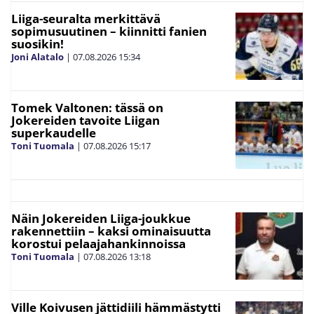
Liiga-seuralta merkittävä
sopimusuutinen – kiinnitti fanien
suosikin!
Joni Alatalo
|
07.08.2026
15:34
Tomek Valtonen: tässä on
Jokereiden tavoite Liigan
superkaudelle
Toni Tuomala
|
07.08.2026
15:17
Näin Jokereiden Liiga-joukkue
rakennettiin – kaksi ominaisuutta
korostui pelaajahankinnoissa
Toni Tuomala
|
07.08.2026
13:18
Ville Koivusen jättidiili hämmästytti