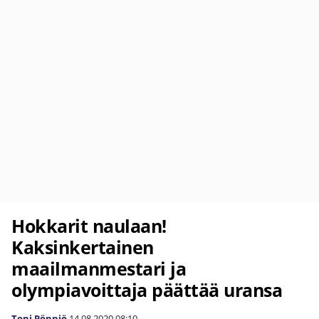
Hokkarit naulaan!
Kaksinkertainen
maailmanmestari ja
olympiavoittaja päättää uransa
Toni Pönniö
14.08.2020
08:10