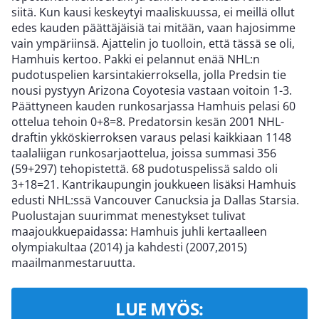
siitä. Kun kausi keskeytyi maaliskuussa, ei meillä ollut
edes kauden päättäjäisiä tai mitään, vaan hajosimme
vain ympäriinsä. Ajattelin jo tuolloin, että tässä se oli,
Hamhuis kertoo. Pakki ei pelannut enää NHL:n
pudotuspelien karsintakierroksella, jolla Predsin tie
nousi pystyyn Arizona Coyotesia vastaan voitoin 1-3.
Päättyneen kauden runkosarjassa Hamhuis pelasi 60
ottelua tehoin 0+8=8. Predatorsin kesän 2001 NHL-
draftin ykköskierroksen varaus pelasi kaikkiaan 1148
taalaliigan runkosarjaottelua, joissa summasi 356
(59+297) tehopistettä. 68 pudotuspelissä saldo oli
3+18=21. Kantrikaupungin joukkueen lisäksi Hamhuis
edusti NHL:ssä Vancouver Canucksia ja Dallas Starsia.
Puolustajan suurimmat menestykset tulivat
maajoukkuepaidassa: Hamhuis juhli kertaalleen
olympiakultaa (2014) ja kahdesti (2007,2015)
maailmanmestaruutta.
LUE MYÖS: