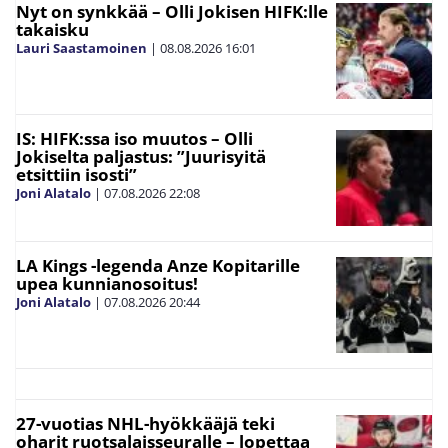
Nyt on synkkää – Olli Jokisen HIFK:lle
takaisku
Lauri Saastamoinen
|
08.08.2026
16:01
IS: HIFK:ssa iso muutos – Olli
Jokiselta paljastus: ”Juurisyitä
etsittiin isosti”
Joni Alatalo
|
07.08.2026
22:08
LA Kings -legenda Anze Kopitarille
upea kunnianosoitus!
Joni Alatalo
|
07.08.2026
20:44
27-vuotias NHL-hyökkääjä teki
oharit ruotsalaisseuralle – lopettaa