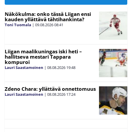
Näkökulma: onko tässä Liigan ensi
kauden yllättävä tähtihankinta?
Toni Tuomala
|
09.08.2026
08:41
Liigan maalikuningas iski heti –
hallitseva mestari Tappara
kompuroi
Lauri Saastamoinen
|
08.08.2026
19:48
Zdeno Chara: yllättävä onnettomuus
Lauri Saastamoinen
|
08.08.2026
17:24