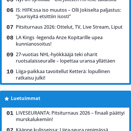
IS: HIFK:ssa iso muutos – Olli Jokiselta paljastus:
”Juurisyitä etsittiin isosti”
Pitsiturnaus 2026: Ottelut, TV, Live Stream, Liput
LA Kings -legenda Anze Kopitarille upea
kunnianosoitus!
27-vuotias NHL-hyökkääjä teki oharit
ruotsalaisseuralle – lopettaa uransa yllättäen
Liiga-paikkaa tavoitellut Ketterä: lopullinen
ratkaisu julki!
Luetuimmat
LIVESEURANTA: Pitsiturnaus 2026 – finaali päättyi
murskalukemiin!
Käänne kulisseissa: Liiga-seura repimässä