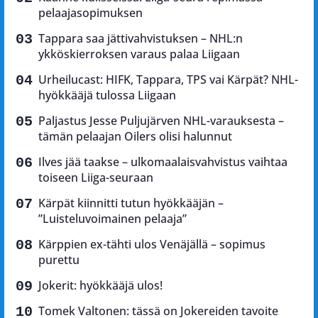
pelaajasopimuksen
Tappara saa jättivahvistuksen – NHL:n
ykköskierroksen varaus palaa Liigaan
Urheilucast: HIFK, Tappara, TPS vai Kärpät? NHL-
hyökkääjä tulossa Liigaan
Paljastus Jesse Puljujärven NHL-varauksesta –
tämän pelaajan Oilers olisi halunnut
Ilves jää taakse – ulkomaalaisvahvistus vaihtaa
toiseen Liiga-seuraan
Kärpät kiinnitti tutun hyökkääjän –
”Luisteluvoimainen pelaaja”
Kärppien ex-tähti ulos Venäjällä – sopimus
purettu
Jokerit: hyökkääjä ulos!
Tomek Valtonen: tässä on Jokereiden tavoite