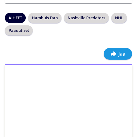
AIHEET
Hamhuis Dan
Nashville Predators
NHL
Pääuutiset
Jaa
1€ = 10€ arvosta
ilmaiskierroksia ilman
kierrätystä!
Talleta 1€
Saat heti 50 ilmaiskierrosta Tuohi 1000 -
peliin (arvo 0,20€ per kierros)!