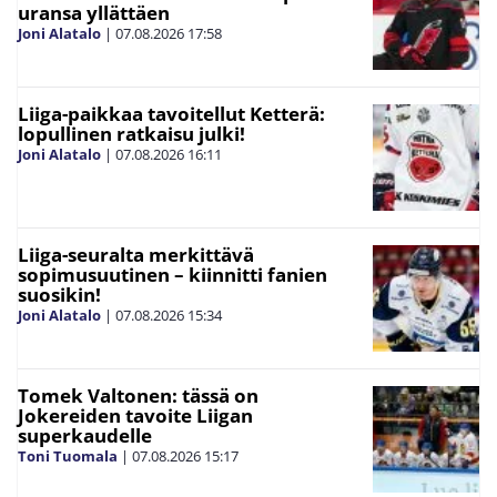
uransa yllättäen
Joni Alatalo
|
07.08.2026
17:58
Liiga-paikkaa tavoitellut Ketterä:
lopullinen ratkaisu julki!
Joni Alatalo
|
07.08.2026
16:11
Liiga-seuralta merkittävä
sopimusuutinen – kiinnitti fanien
suosikin!
Joni Alatalo
|
07.08.2026
15:34
Tomek Valtonen: tässä on
Jokereiden tavoite Liigan
superkaudelle
Toni Tuomala
|
07.08.2026
15:17