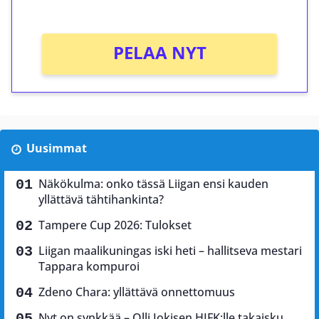
Ei kierrätysvaatimusta!
PELAA NYT
Uusimmat
Näkökulma: onko tässä Liigan ensi kauden
yllättävä tähtihankinta?
Tampere Cup 2026: Tulokset
Liigan maalikuningas iski heti – hallitseva mestari
Tappara kompuroi
Zdeno Chara: yllättävä onnettomuus
Nyt on synkkää – Olli Jokisen HIFK:lle takaisku