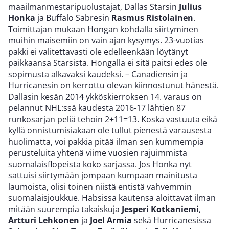
maailmanmestaripuolustajat, Dallas Starsin
Julius
Honka
ja Buffalo Sabresin
Rasmus Ristolainen
.
Toimittajan mukaan Hongan kohdalla siirtyminen
muihin maisemiin on vain ajan kysymys. 23-vuotias
pakki ei valitettavasti ole edelleenkään löytänyt
paikkaansa Starsista. Hongalla ei sitä paitsi edes ole
sopimusta alkavaksi kaudeksi. – Canadiensin ja
Hurricanesin on kerrottu olevan kiinnostunut hänestä.
Dallasin kesän 2014 ykköskierroksen 14. varaus on
pelannut NHL:ssä kaudesta 2016-17 lähtien 87
runkosarjan peliä tehoin 2+11=13. Koska vastuuta eikä
kyllä onnistumisiakaan ole tullut pienestä varausesta
huolimatta, voi pakkia pitää ilman sen kummempia
perusteluita yhtenä viime vuosien rajuimmista
suomalaisflopeista koko sarjassa. Jos Honka nyt
sattuisi siirtymään jompaan kumpaan mainitusta
laumoista, olisi toinen niistä entistä vahvemmin
suomalaisjoukkue. Habsissa kautensa aloittavat ilman
mitään suurempia takaiskuja
Jesperi Kotkaniemi
,
Artturi Lehkonen
ja
Joel Armia
sekä Hurricanesissa