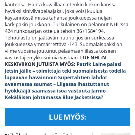
kautensa. Häntä kuvaillaan etenkin kiekon kanssa
hyväksi siniviivapelaajaksi, joka voisi kuulua
käytännössä missä tahansa joukkueessa neljän
kärkipakin joukkoon. Turkulainen on pelannut NHL:ssä
424 runkosarjan ottelua tehoin 36+158=194.
Tehotilasto on jäätävän huono, joskin surkeassa
joukkueessa ymmärrettävä -143. Suomalaispakki on
viime vuosina joutunut pelaamaan illasta toiseen
vastustajien ykkösnimiä vastaan.
LUE NHL:N
KESKIVIIKON JUTUISTA MYÖS:
Patrik Laine palasi
Jetsin jäille – toimittaja teki suomalaisesta todella
lupaavan havainnoin
Supertähtien lähdöt
avaamassa saumat – Liigassa ihastuttanut
hyökkääjä saamassa isoa vastuuta Jarmo
Kekäläisen johtamassa Blue Jacketsissa?
LUE MYÖS: