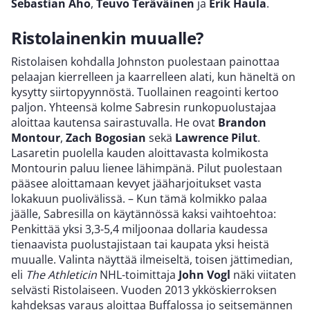
Sebastian Aho
,
Teuvo Teräväinen
ja
Erik Haula
.
Ristolainenkin muualle?
Ristolaisen kohdalla Johnston puolestaan painottaa
pelaajan kierrelleen ja kaarrelleen alati, kun häneltä on
kysytty siirtopyynnöstä. Tuollainen reagointi kertoo
paljon. Yhteensä kolme Sabresin runkopuolustajaa
aloittaa kautensa sairastuvalla. He ovat
Brandon
Montour
,
Zach Bogosian
sekä
Lawrence Pilut
.
Lasaretin puolella kauden aloittavasta kolmikosta
Montourin paluu lienee lähimpänä. Pilut puolestaan
pääsee aloittamaan kevyet jääharjoitukset vasta
lokakuun puolivälissä. – Kun tämä kolmikko palaa
jäälle, Sabresilla on käytännössä kaksi vaihtoehtoa:
Penkittää yksi 3,3-5,4 miljoonaa dollaria kaudessa
tienaavista puolustajistaan tai kaupata yksi heistä
muualle. Valinta näyttää ilmeiseltä, toisen jättimedian,
eli
The Athleticin
NHL-toimittaja
John Vogl
näki viitaten
selvästi Ristolaiseen. Vuoden 2013 ykköskierroksen
kahdeksas varaus aloittaa Buffalossa jo seitsemännen