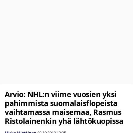
Arvio: NHL:n viime vuosien yksi
pahimmista suomalaisflopeista
vaihtamassa maisemaa, Rasmus
Ristolainenkin yhä lähtökuopissa
Miska Miettinen
02.10.2019
13:05