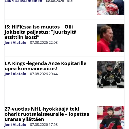
Lauri Saastamoinen
|
08.08.2026
16:01
IS: HIFK:ssa iso muutos – Olli
Jokiselta paljastus: ”Juurisyitä
etsittiin isosti”
Joni Alatalo
|
07.08.2026
22:08
LA Kings -legenda Anze Kopitarille
upea kunnianosoitus!
Joni Alatalo
|
07.08.2026
20:44
27-vuotias NHL-hyökkääjä teki
oharit ruotsalaisseuralle – lopettaa
uransa yllättäen
Joni Alatalo
|
07.08.2026
17:58