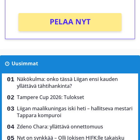
PELAA NYT
Uusimmat
Näkökulma: onko tässä Liigan ensi kauden
yllättävä tähtihankinta?
Tampere Cup 2026: Tulokset
Liigan maalikuningas iski heti – hallitseva mestari
Tappara kompuroi
Zdeno Chara: yllättävä onnettomuus
Nyt on synkkää – Olli Jokisen HIFK:lle takaisku