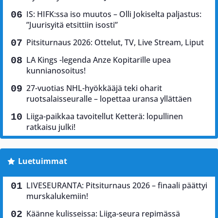
IS: HIFK:ssa iso muutos – Olli Jokiselta paljastus:
”Juurisyitä etsittiin isosti”
Pitsiturnaus 2026: Ottelut, TV, Live Stream, Liput
LA Kings -legenda Anze Kopitarille upea
kunnianosoitus!
27-vuotias NHL-hyökkääjä teki oharit
ruotsalaisseuralle – lopettaa uransa yllättäen
Liiga-paikkaa tavoitellut Ketterä: lopullinen
ratkaisu julki!
Luetuimmat
LIVESEURANTA: Pitsiturnaus 2026 – finaali päättyi
murskalukemiin!
Käänne kulisseissa: Liiga-seura repimässä