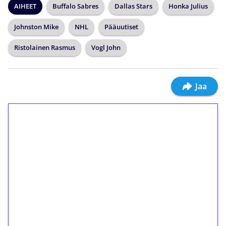
AIHEET
Buffalo Sabres
Dallas Stars
Honka Julius
Johnston Mike
NHL
Pääuutiset
Ristolainen Rasmus
Vogl John
Jaa
1€ = 10€ arvosta
ilmaiskierroksia ilman
kierrätystä!
Talleta 1€
Saat heti 50 ilmaiskierrosta Tuohi 1000 -
peliin (arvo 0,20€ per kierros)!
Ei kierrätysvaatimusta!