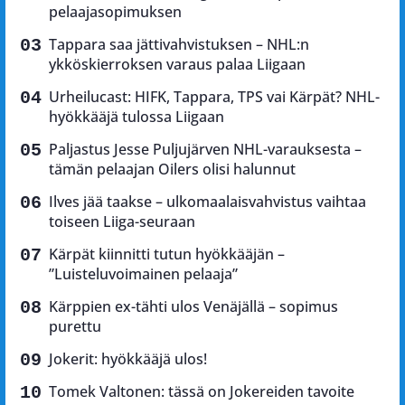
pelaajasopimuksen
Tappara saa jättivahvistuksen – NHL:n
ykköskierroksen varaus palaa Liigaan
Urheilucast: HIFK, Tappara, TPS vai Kärpät? NHL-
hyökkääjä tulossa Liigaan
Paljastus Jesse Puljujärven NHL-varauksesta –
tämän pelaajan Oilers olisi halunnut
Ilves jää taakse – ulkomaalaisvahvistus vaihtaa
toiseen Liiga-seuraan
Kärpät kiinnitti tutun hyökkääjän –
”Luisteluvoimainen pelaaja”
Kärppien ex-tähti ulos Venäjällä – sopimus
purettu
Jokerit: hyökkääjä ulos!
Tomek Valtonen: tässä on Jokereiden tavoite