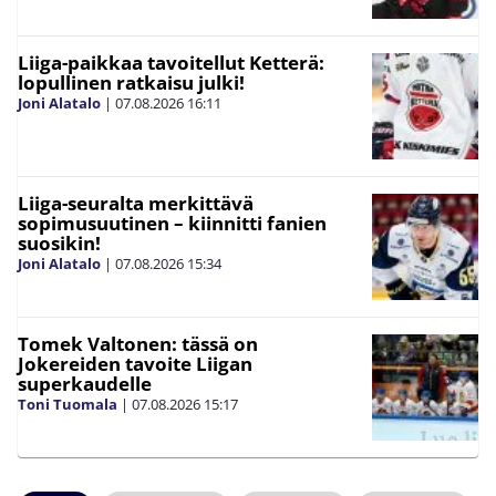
Liiga-paikkaa tavoitellut Ketterä:
lopullinen ratkaisu julki!
Joni Alatalo
|
07.08.2026
16:11
Liiga-seuralta merkittävä
sopimusuutinen – kiinnitti fanien
suosikin!
Joni Alatalo
|
07.08.2026
15:34
Tomek Valtonen: tässä on
Jokereiden tavoite Liigan
superkaudelle
Toni Tuomala
|
07.08.2026
15:17