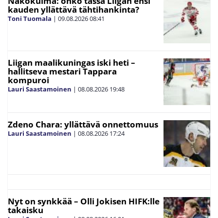
Näkökulma: onko tässä Liigan ensi
kauden yllättävä tähtihankinta?
Toni Tuomala
|
09.08.2026
08:41
Liigan maalikuningas iski heti –
hallitseva mestari Tappara
kompuroi
Lauri Saastamoinen
|
08.08.2026
19:48
Zdeno Chara: yllättävä onnettomuus
Lauri Saastamoinen
|
08.08.2026
17:24
Nyt on synkkää – Olli Jokisen HIFK:lle
takaisku