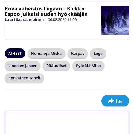
Kova vahvistus Liigaan – Kiekko-
Espoo julkaisi uuden hyökkääjän
Lauri Saastamoinen
|
06.08.2026
11:00
AIHEET
Humaloja Miska
Kärpät
Liiga
Lindsten Jasper
Pääuutiset
Pyörälä Mika
Ronkainen Taneli
Jaa
1€ = 10€ arvosta
ilmaiskierroksia ilman