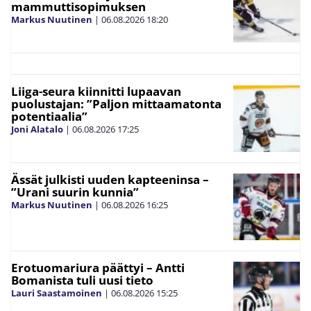
mammuttisopimuksen
Markus Nuutinen
|
06.08.2026
18:20
Liiga-seura kiinnitti lupaavan
puolustajan: ”Paljon mittaamatonta
potentiaalia”
Joni Alatalo
|
06.08.2026
17:25
Ässät julkisti uuden kapteeninsa –
”Urani suurin kunnia”
Markus Nuutinen
|
06.08.2026
16:25
Erotuomariura päättyi – Antti
Bomanista tuli uusi tieto
Lauri Saastamoinen
|
06.08.2026
15:25