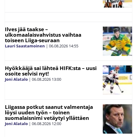
Ilves jää taakse –
ulkomaalaisvahvistus vaihtaa
toiseen Liiga-seuraan
Lauri Saastamoinen
|
06.08.2026
14:55
Hyökkääjä sai lähteä HIFK:sta – uusi
osoite selvisi nyt!
Joni Alatalo
|
06.08.2026
13:00
Liigassa potkut saanut valmentaja
löysi uuden työn – toinen
suomalaisnimi vetäytyi yllättäen
Joni Alatalo
|
06.08.2026
12:00