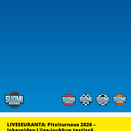
LIVESEURANTA: Pitsiturnaus 2026 –
Jokereiden Liiga-joukkue testissä