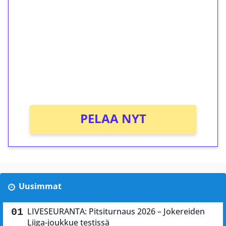
kierrätystä!
Talleta 1€
Saat heti 50 ilmaiskierrosta Tuohi 1000 -
peliin (arvo 0,20€ per kierros)!
Ei kierrätysvaatimusta!
PELAA NYT
Uusimmat
LIVESEURANTA: Pitsiturnaus 2026 – Jokereiden
Liiga-joukkue testissä