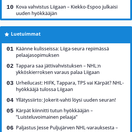
Kova vahvistus Liigaan – Kiekko-Espoo julkaisi
uuden hyökkääjän
Luetuimmat
Käänne kulisseissa: Liiga-seura repimässä
pelaajasopimuksen
Tappara saa jättivahvistuksen – NHL:n
ykköskierroksen varaus palaa Liigaan
Urheilucast: HIFK, Tappara, TPS vai Kärpät? NHL-
hyökkääjä tulossa Liigaan
Yllätyssiirto: Jokerit-vahti löysi uuden seuran!
Kärpät kiinnitti tutun hyökkääjän –
”Luisteluvoimainen pelaaja”
Paljastus Jesse Puljujärven NHL-varauksesta –