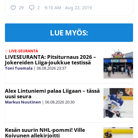
29
2
9:10 AM · Aug 22, 2019
LUE MYÖS:
LIVE-SEURANTA
LIVESEURANTA: Pitsiturnaus 2026 –
Jokereiden Liiga-joukkue testissä
Toni Tuomala
|
06.08.2026
23:37
Alex Lintuniemi palaa Liigaan – tässä
uusi seura
Markus Nuutinen
|
06.08.2026
20:30
Kesän suurin NHL-pommi! Ville
Koivunen allekirjoitti