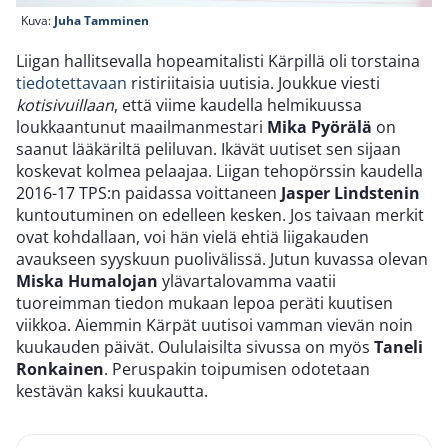
Kuva:
Juha Tamminen
Liigan hallitsevalla hopeamitalisti Kärpillä oli torstaina
tiedotettavaan
ristiriitaisia uutisia. Joukkue viesti
kotisivuillaan
, että viime kaudella helmikuussa
loukkaantunut maailmanmestari
Mika Pyörälä
on
saanut lääkäriltä peliluvan. Ikävät uutiset sen sijaan
koskevat kolmea pelaajaa. Liigan tehopörssin kaudella
2016-17 TPS:n paidassa voittaneen
Jasper Lindstenin
kuntoutuminen on edelleen kesken. Jos taivaan merkit
ovat kohdallaan, voi hän vielä ehtiä liigakauden
avaukseen syyskuun puolivälissä. Jutun kuvassa olevan
Miska Humalojan
ylävartalovamma vaatii
tuoreimman tiedon mukaan lepoa peräti kuutisen
viikkoa. Aiemmin Kärpät uutisoi vamman vievän noin
kuukauden päivät. Oululaisilta sivussa on myös
Taneli
Ronkainen
. Peruspakin toipumisen odotetaan
kestävän kaksi kuukautta.