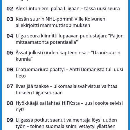
Alex Lintuniemi palaa Liigaan – tässä uusi seura
Kesän suurin NHL-pommi! Ville Koivunen
allekirjoitti mammuttisopimuksen
Liiga-seura kiinnitti lupaavan puolustajan: ”Paljon
mittaamatonta potentiaalia”
Ässät julkisti uuden kapteeninsa – ”Urani suurin
kunnia”
Erotuomariura päättyi – Antti Bomanista tuli uusi
tieto
Ilves jää taakse – ulkomaalaisvahvistus vaihtaa
toiseen Liiga-seuraan
Hyökkääjä sai lähteä HIFK:sta – uusi osoite selvisi
nyt!
Liigassa potkut saanut valmentaja löysi uuden
työn – toinen suomalaisnimi vetäytyi yllättäen