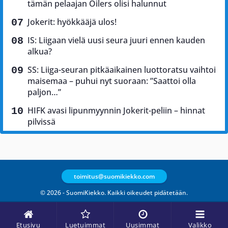
tämän pelaajan Oilers olisi halunnut
Jokerit: hyökkääjä ulos!
IS: Liigaan vielä uusi seura juuri ennen kauden
alkua?
SS: Liiga-seuran pitkäaikainen luottoratsu vaihtoi
maisemaa – puhui nyt suoraan: ”Saattoi olla
paljon…”
HIFK avasi lipunmyynnin Jokerit-peliin – hinnat
pilvissä
toimitus@suomikiekko.com
© 2026 - SuomiKiekko. Kaikki oikeudet pidätetään.
Etusivu
Luetuimmat
Uusimmat
Valikko