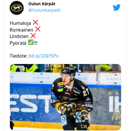
Oulun Kärpät
@OulunKarpatFi
Humaloja
Ronkainen
Lindsten
Pyörälä
!!!
Tiedote:
bit.ly/2Zkf5Px