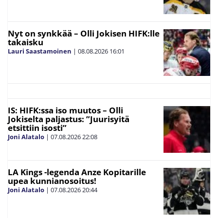
Nyt on synkkää – Olli Jokisen HIFK:lle
takaisku
Lauri Saastamoinen
|
08.08.2026
16:01
IS: HIFK:ssa iso muutos – Olli
Jokiselta paljastus: ”Juurisyitä
etsittiin isosti”
Joni Alatalo
|
07.08.2026
22:08
LA Kings -legenda Anze Kopitarille
upea kunnianosoitus!
Joni Alatalo
|
07.08.2026
20:44