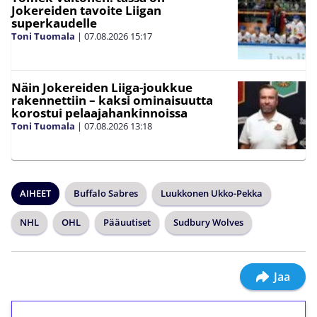
Jokereiden tavoite Liigan
superkaudelle
Toni Tuomala
|
07.08.2026
15:17
Näin Jokereiden Liiga-joukkue
rakennettiin – kaksi ominaisuutta
korostui pelaajahankinnoissa
Toni Tuomala
|
07.08.2026
13:18
AIHEET
Buffalo Sabres
Luukkonen Ukko-Pekka
NHL
OHL
Pääuutiset
Sudbury Wolves
Jaa