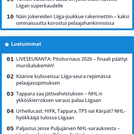
Liigan superkaudelle
Näin Jokereiden Liiga-joukkue rakennettiin – kaksi
ominaisuutta korostui pelaajahankinnoissa
Luetuimmat
LIVESEURANTA: Pitsiturnaus 2026 – finaali päättyi
murskalukemiin!
Käänne kulisseissa: Liiga-seura repimässä
pelaajasopimuksen
Tappara saa jättivahvistuksen – NHL:n
ykköskierroksen varaus palaa Liigaan
Urheilucast: HIFK, Tappara, TPS vai Kärpät? NHL-
hyökkääjä tulossa Liigaan
Paljastus Jesse Puljujärven NHL-varauksesta –