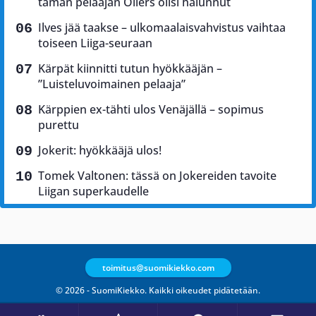
tämän pelaajan Oilers olisi halunnut
Ilves jää taakse – ulkomaalaisvahvistus vaihtaa
toiseen Liiga-seuraan
Kärpät kiinnitti tutun hyökkääjän –
”Luisteluvoimainen pelaaja”
Kärppien ex-tähti ulos Venäjällä – sopimus
purettu
Jokerit: hyökkääjä ulos!
Tomek Valtonen: tässä on Jokereiden tavoite
Liigan superkaudelle
toimitus@suomikiekko.com
© 2026 - SuomiKiekko. Kaikki oikeudet pidätetään.