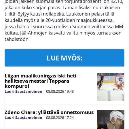
joiden jälkeen suomalaisen torjuntaprosentti on 92,10,
joka on koko sarjan paras. Tämän lisäksi nuorukaisen
tililtä löytyy kuusi nollapeliä. Luukkonen pelasi tällä
kaudella myös alle 20-vuotiaiden maajoukkueessa,
jossa hän oli suuressa roolissa Suomen voittaessa MM-
kultaa. Jää-Ahmojen kasvatti valittiin myös turnauksen
tähdistöön.
LUE MYÖS:
Liigan maalikuningas iski heti –
hallitseva mestari Tappara
kompuroi
Lauri Saastamoinen
|
08.08.2026
19:48
Zdeno Chara: yllättävä onnettomuus
Lauri Saastamoinen
|
08.08.2026
17:24