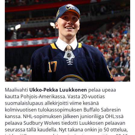
Maalivahti
Ukko-Pekka Luukkonen
pelaa upeaa
kautta Pohjois-Amerikassa. Vasta 20-vuotias
suomalaislupaus allekirjoitti viime kesänä
kolmivuotisen tulokassopimuksen Buffalo Sabresin
kanssa. NHL-sopimuksen jälkeen junioriliiga OHL:ssä
pelaava Sudbury Wolves tiedotti Luukkosen pelaavan
seurassa tällä kaudella. Nyt takana onkin jo 50 ottelua,