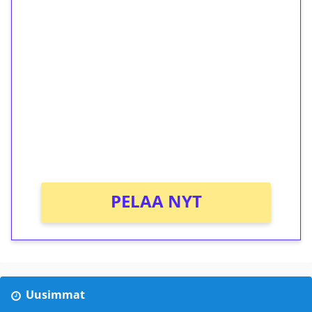
1€ = 10€ arvosta
ilmaiskierroksia ilman
kierrätystä!
Talleta 1€
Saat heti 50 ilmaiskierrosta Tuohi 1000 -
peliin (arvo 0,20€ per kierros)!
Ei kierrätysvaatimusta!
PELAA NYT
Uusimmat