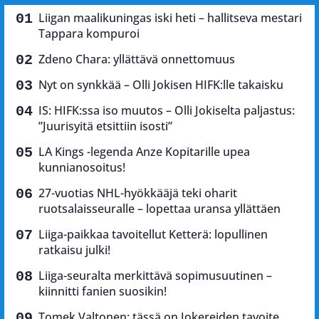
Liigan maalikuningas iski heti – hallitseva mestari
Tappara kompuroi
Zdeno Chara: yllättävä onnettomuus
Nyt on synkkää – Olli Jokisen HIFK:lle takaisku
IS: HIFK:ssa iso muutos – Olli Jokiselta paljastus:
”Juurisyitä etsittiin isosti”
LA Kings -legenda Anze Kopitarille upea
kunnianosoitus!
27-vuotias NHL-hyökkääjä teki oharit
ruotsalaisseuralle – lopettaa uransa yllättäen
Liiga-paikkaa tavoitellut Ketterä: lopullinen
ratkaisu julki!
Liiga-seuralta merkittävä sopimusuutinen –
kiinnitti fanien suosikin!
Tomek Valtonen: tässä on Jokereiden tavoite