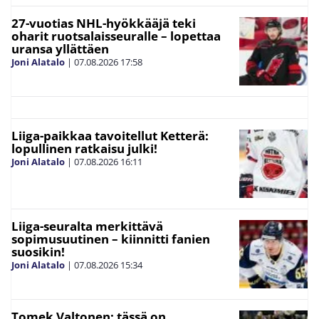
27-vuotias NHL-hyökkääjä teki
oharit ruotsalaisseuralle – lopettaa
uransa yllättäen
Joni Alatalo
|
07.08.2026
17:58
Liiga-paikkaa tavoitellut Ketterä:
lopullinen ratkaisu julki!
Joni Alatalo
|
07.08.2026
16:11
Liiga-seuralta merkittävä
sopimusuutinen – kiinnitti fanien
suosikin!
Joni Alatalo
|
07.08.2026
15:34
Tomek Valtonen: tässä on