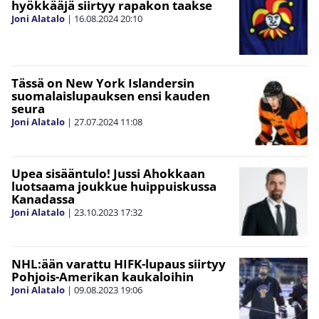
hyökkääjä siirtyy rapakon taakse
Joni Alatalo
|
16.08.2024
20:10
Tässä on New York Islandersin
suomalaislupauksen ensi kauden
seura
Joni Alatalo
|
27.07.2024
11:08
Upea sisääntulo! Jussi Ahokkaan
luotsaama joukkue huippuiskussa
Kanadassa
Joni Alatalo
|
23.10.2023
17:32
NHL:ään varattu HIFK-lupaus siirtyy
Pohjois-Amerikan kaukaloihin
Joni Alatalo
|
09.08.2023
19:06