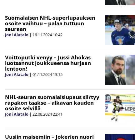
Suomalaisen NHL-superlupauksen
osoite vaihtuu – palaa tuttuun
seuraan
Joni Alatalo
|
16.11.2024
10:42
Voittoputki venyy – Jussi Ahokas
luotsannut joukkueensa hurjaan
lentoon!
Joni Alatalo
|
01.11.2024
13:15
NHL-seuran suomalaislupaus siirtyy
rapakon taakse – alkavan kauden
osoite selvillä
Joni Alatalo
|
22.08.2024
22:41
Uusiin maisemiin – Jokerien nuori