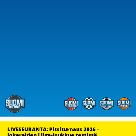
LIVESEURANTA: Pitsiturnaus 2026 –
Jokereiden Liiga-joukkue testissä