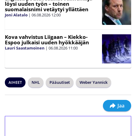
löysi uuden työn – toinen
suomalaisnimi vetäytyi yllättäen
Joni Alatalo
|
06.08.2026
12:00
Kova vahvistus Liigaan – Kiekko-
Espoo julkaisi uuden hyökkääjän
Lauri Saastamoinen
|
06.08.2026
11:00
AIHEET
NHL
Pääuutiset
Weber Yannick
Jaa
1€ = 10€ arvosta