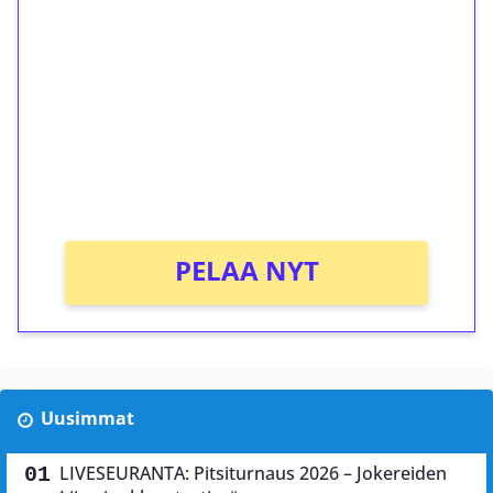
ilmaiskierroksia ilman
kierrätystä!
Talleta 1€
Saat heti 50 ilmaiskierrosta Tuohi 1000 -
peliin (arvo 0,20€ per kierros)!
Ei kierrätysvaatimusta!
PELAA NYT
Uusimmat
LIVESEURANTA: Pitsiturnaus 2026 – Jokereiden