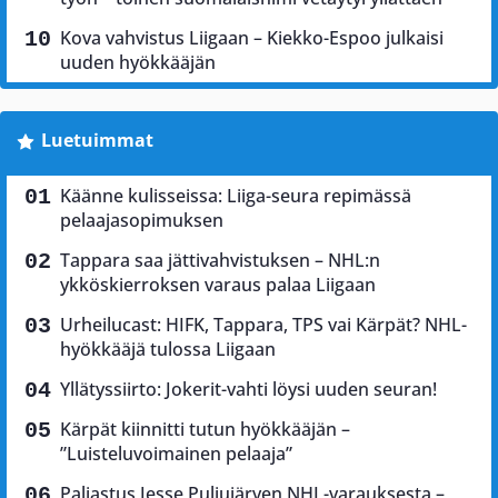
Kova vahvistus Liigaan – Kiekko-Espoo julkaisi
uuden hyökkääjän
Luetuimmat
Käänne kulisseissa: Liiga-seura repimässä
pelaajasopimuksen
Tappara saa jättivahvistuksen – NHL:n
ykköskierroksen varaus palaa Liigaan
Urheilucast: HIFK, Tappara, TPS vai Kärpät? NHL-
hyökkääjä tulossa Liigaan
Yllätyssiirto: Jokerit-vahti löysi uuden seuran!
Kärpät kiinnitti tutun hyökkääjän –
”Luisteluvoimainen pelaaja”
Paljastus Jesse Puljujärven NHL-varauksesta –