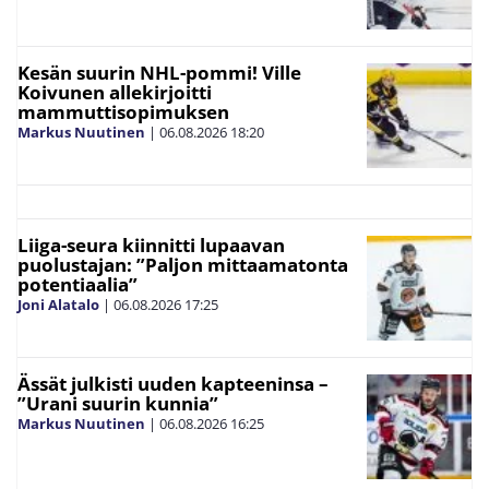
Kesän suurin NHL-pommi! Ville
Koivunen allekirjoitti
mammuttisopimuksen
Markus Nuutinen
|
06.08.2026
18:20
Liiga-seura kiinnitti lupaavan
puolustajan: ”Paljon mittaamatonta
potentiaalia”
Joni Alatalo
|
06.08.2026
17:25
Ässät julkisti uuden kapteeninsa –
”Urani suurin kunnia”
Markus Nuutinen
|
06.08.2026
16:25