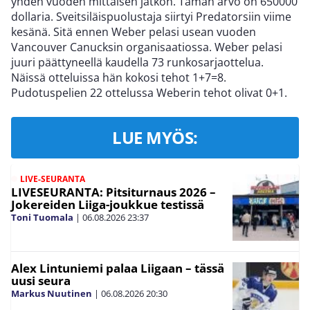
yhden vuoden mittaisen jatkon. Tämän arvo on 650000
dollaria. Sveitsiläispuolustaja siirtyi Predatorsiin viime
kesänä. Sitä ennen Weber pelasi usean vuoden
Vancouver Canucksin organisaatiossa. Weber pelasi
juuri päättyneellä kaudella 73 runkosarjaottelua.
Näissä otteluissa hän kokosi tehot 1+7=8.
Pudotuspelien 22 ottelussa Weberin tehot olivat 0+1.
LUE MYÖS:
LIVE-SEURANTA
LIVESEURANTA: Pitsiturnaus 2026 –
Jokereiden Liiga-joukkue testissä
Toni Tuomala
|
06.08.2026
23:37
Alex Lintuniemi palaa Liigaan – tässä
uusi seura
Markus Nuutinen
|
06.08.2026
20:30