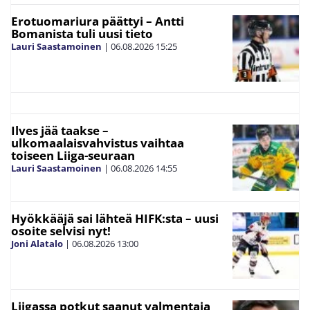
Erotuomariura päättyi – Antti
Bomanista tuli uusi tieto
Lauri Saastamoinen
|
06.08.2026
15:25
Ilves jää taakse –
ulkomaalaisvahvistus vaihtaa
toiseen Liiga-seuraan
Lauri Saastamoinen
|
06.08.2026
14:55
Hyökkääjä sai lähteä HIFK:sta – uusi
osoite selvisi nyt!
Joni Alatalo
|
06.08.2026
13:00
Liigassa potkut saanut valmentaja