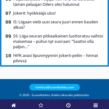
tämän pelaajan Oilers olisi halunnut
Jokerit: hyökkääjä ulos!
IS: Liigaan vielä uusi seura juuri ennen kauden
alkua?
SS: Liiga-seuran pitkäaikainen luottoratsu vaihtoi
maisemaa – puhui nyt suoraan: ”Saattoi olla
paljon…”
HIFK avasi lipunmyynnin Jokerit-peliin – hinnat
pilvissä
toimitus@suomikiekko.com
© 2026 - SuomiKiekko. Kaikki oikeudet pidätetään.