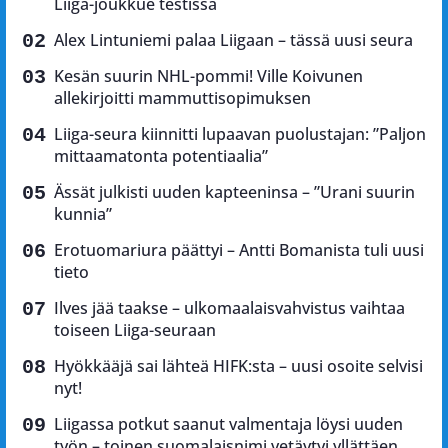
Liiga-joukkue testissä
Alex Lintuniemi palaa Liigaan – tässä uusi seura
Kesän suurin NHL-pommi! Ville Koivunen
allekirjoitti mammuttisopimuksen
Liiga-seura kiinnitti lupaavan puolustajan: ”Paljon
mittaamatonta potentiaalia”
Ässät julkisti uuden kapteeninsa – ”Urani suurin
kunnia”
Erotuomariura päättyi – Antti Bomanista tuli uusi
tieto
Ilves jää taakse – ulkomaalaisvahvistus vaihtaa
toiseen Liiga-seuraan
Hyökkääjä sai lähteä HIFK:sta – uusi osoite selvisi
nyt!
Liigassa potkut saanut valmentaja löysi uuden
työn – toinen suomalaisnimi vetäytyi yllättäen