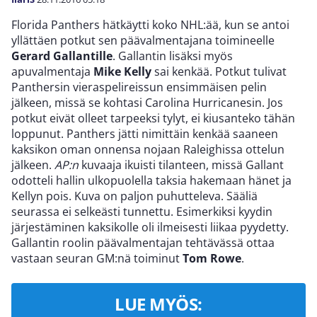
Florida Panthers hätkäytti koko NHL:ää, kun se antoi
yllättäen potkut sen päävalmentajana toimineelle
Gerard Gallantille
. Gallantin lisäksi myös
apuvalmentaja
Mike Kelly
sai kenkää. Potkut tulivat
Panthersin vieraspelireissun ensimmäisen pelin
jälkeen, missä se kohtasi Carolina Hurricanesin. Jos
potkut eivät olleet tarpeeksi tylyt, ei kiusanteko tähän
loppunut. Panthers jätti nimittäin kenkää saaneen
kaksikon oman onnensa nojaan Raleighissa ottelun
jälkeen.
AP:n
kuvaaja ikuisti tilanteen, missä Gallant
odotteli hallin ulkopuolella taksia hakemaan hänet ja
Kellyn pois. Kuva on paljon puhutteleva. Sääliä
seurassa ei selkeästi tunnettu. Esimerkiksi kyydin
järjestäminen kaksikolle oli ilmeisesti liikaa pyydetty.
Gallantin roolin päävalmentajan tehtävässä ottaa
vastaan seuran GM:nä toiminut
Tom Rowe
.
LUE MYÖS: