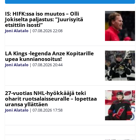
IS: HIFK:ssa iso muutos – Olli
Jokiselta paljastus: ”Juurisyitä
etsittiin isosti”
Joni Alatalo
|
07.08.2026
22:08
LA Kings -legenda Anze Kopitarille
upea kunnianosoitus!
Joni Alatalo
|
07.08.2026
20:44
27-vuotias NHL-hyökkääjä teki
oharit ruotsalaisseuralle – lopettaa
uransa yllättäen
Joni Alatalo
|
07.08.2026
17:58