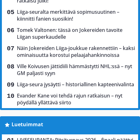
ratkaisu julki!
Liiga-seuralta merkittävä sopimusuutinen –
kiinnitti fanien suosikin!
Tomek Valtonen: tässä on Jokereiden tavoite
Liigan superkaudelle
Näin Jokereiden Liiga-joukkue rakennettiin – kaksi
ominaisuutta korostui pelaajahankinnoissa
Ville Koivusen jättidiili hämmästytti NHL:ssä – nyt
GM paljasti syyn
Liiga-seura jysäytti – historiallinen kapteenivalinta
Evander Kane voi tehdä rajun ratkaisun – nyt
pöydällä yllättävä siirto
Luetuimmat