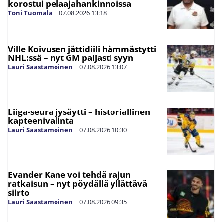
korostui pelaajahankinnoissa
Toni Tuomala
|
07.08.2026
13:18
Ville Koivusen jättidiili hämmästytti
NHL:ssä – nyt GM paljasti syyn
Lauri Saastamoinen
|
07.08.2026
13:07
Liiga-seura jysäytti – historiallinen
kapteenivalinta
Lauri Saastamoinen
|
07.08.2026
10:30
Evander Kane voi tehdä rajun
ratkaisun – nyt pöydällä yllättävä
siirto
Lauri Saastamoinen
|
07.08.2026
09:35