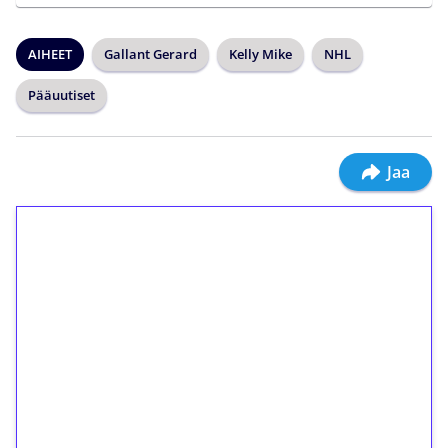
AIHEET
Gallant Gerard
Kelly Mike
NHL
Pääuutiset
Jaa
1€ = 10€ arvosta
ilmaiskierroksia ilman
kierrätystä!
Talleta 1€
Saat heti 50 ilmaiskierrosta Tuohi 1000 -
peliin (arvo 0,20€ per kierros)!