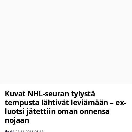
Kuvat NHL-seuran tylystä
tempusta lähtivät leviämään – ex-
luotsi jätettiin oman onnensa
nojaan
IlariS
28.11.2016
05:18