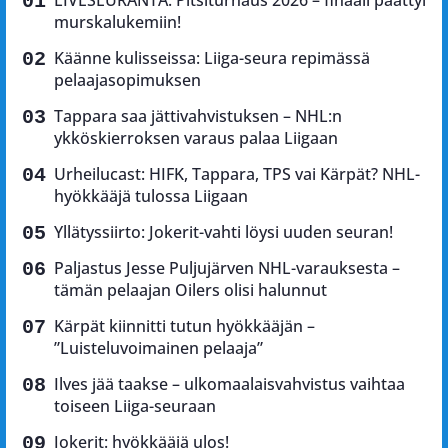
LIVESEURANTA: Pitsiturnaus 2026 – finaali päättyi
murskalukemiin!
Käänne kulisseissa: Liiga-seura repimässä
pelaajasopimuksen
Tappara saa jättivahvistuksen – NHL:n
ykköskierroksen varaus palaa Liigaan
Urheilucast: HIFK, Tappara, TPS vai Kärpät? NHL-
hyökkääjä tulossa Liigaan
Yllätyssiirto: Jokerit-vahti löysi uuden seuran!
Paljastus Jesse Puljujärven NHL-varauksesta –
tämän pelaajan Oilers olisi halunnut
Kärpät kiinnitti tutun hyökkääjän –
”Luisteluvoimainen pelaaja”
Ilves jää taakse – ulkomaalaisvahvistus vaihtaa
toiseen Liiga-seuraan
Jokerit: hyökkääjä ulos!