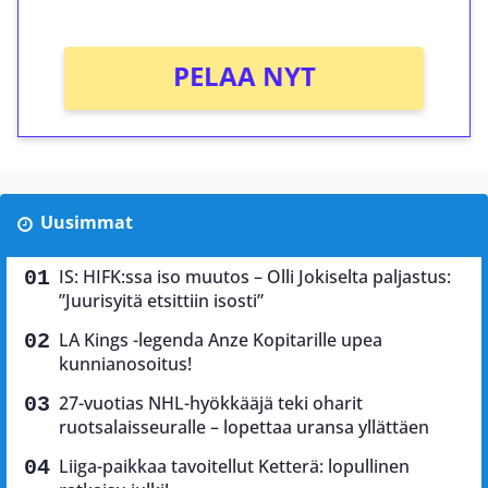
Ei kierrätysvaatimusta!
PELAA NYT
Uusimmat
IS: HIFK:ssa iso muutos – Olli Jokiselta paljastus:
”Juurisyitä etsittiin isosti”
LA Kings -legenda Anze Kopitarille upea
kunnianosoitus!
27-vuotias NHL-hyökkääjä teki oharit
ruotsalaisseuralle – lopettaa uransa yllättäen
Liiga-paikkaa tavoitellut Ketterä: lopullinen