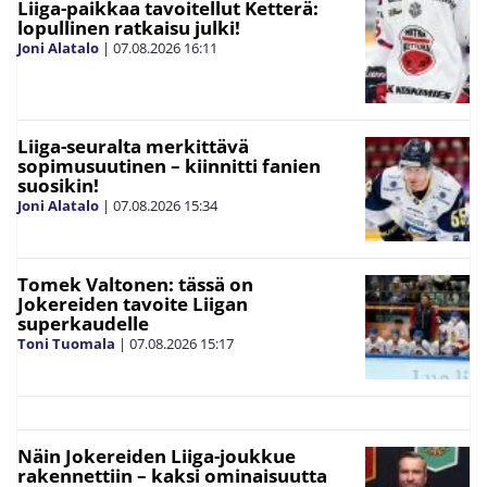
Liiga-paikkaa tavoitellut Ketterä:
lopullinen ratkaisu julki!
Joni Alatalo
|
07.08.2026
16:11
Liiga-seuralta merkittävä
sopimusuutinen – kiinnitti fanien
suosikin!
Joni Alatalo
|
07.08.2026
15:34
Tomek Valtonen: tässä on
Jokereiden tavoite Liigan
superkaudelle
Toni Tuomala
|
07.08.2026
15:17
Näin Jokereiden Liiga-joukkue
rakennettiin – kaksi ominaisuutta