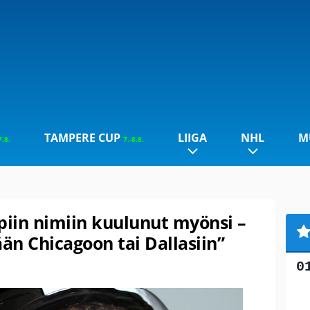
TAMPERE CUP
LIIGA
NHL
M
7.8.
7.-8.8.
piin nimiin kuulunut myönsi –
ään Chicagoon tai Dallasiin”