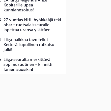
LA Kings -legenda Anze
Kopitarille upea
kunnianosoitus!
27-vuotias NHL-hyökkääjä teki
oharit ruotsalaisseuralle –
lopettaa uransa yllättäen
Liiga-paikkaa tavoitellut
Ketterä: lopullinen ratkaisu
julki!
Liiga-seuralta merkittävä
sopimusuutinen – kiinnitti
fanien suosikin!