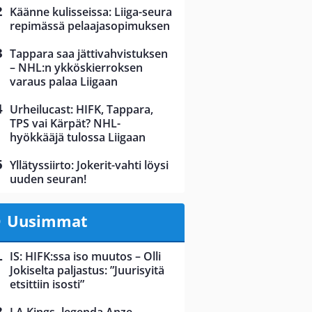
Käänne kulisseissa: Liiga-seura
repimässä pelaajasopimuksen
Tappara saa jättivahvistuksen
– NHL:n ykköskierroksen
varaus palaa Liigaan
Urheilucast: HIFK, Tappara,
TPS vai Kärpät? NHL-
hyökkääjä tulossa Liigaan
Yllätyssiirto: Jokerit-vahti löysi
uuden seuran!
Uusimmat
IS: HIFK:ssa iso muutos – Olli
Jokiselta paljastus: ”Juurisyitä
etsittiin isosti”