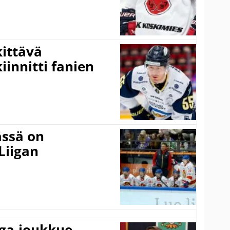
kittävä
innitti fanien
ässä on
Liigan
iga-joukkue