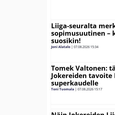
Liiga-seuralta mer
sopimusuutinen – ki
suosikin!
Joni Alatalo
|
07.08.2026
15:34
Tomek Valtonen: t
Jokereiden tavoite 
superkaudelle
Toni Tuomala
|
07.08.2026
15:17
Näin Jokereiden Li