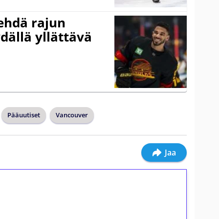
ehdä rajun
dällä yllättävä
Pääuutiset
Vancouver
Jaa
ilmaiskierroksia ilman