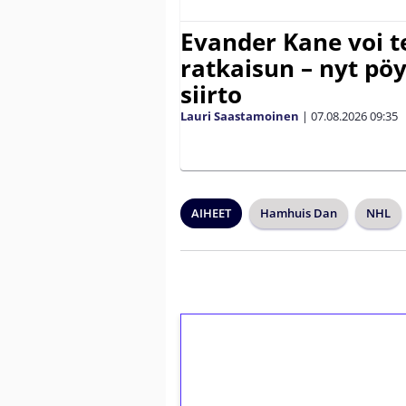
Evander Kane voi t
ratkaisun – nyt pöy
siirto
Lauri Saastamoinen
|
07.08.2026
09:35
AIHEET
Hamhuis Dan
NHL
1€ = 10€ arvosta 
kierrätystä!