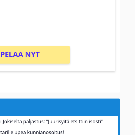
osta Tuohi 1000 -peliin (arvo 0,20€ per
PELAA NYT
 Jokiselta paljastus: ”Juurisyitä etsittiin isosti”
tarille upea kunnianosoitus!