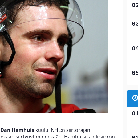
a
Dan Hamhuis
kuului NHL:n siirtorajan
itekaan siirtynyt minnekään. Hamhuisilla oli siirron