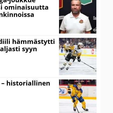
si ominaisuutta
nkinnoissa
idiili hämmästytti
aljasti syyn
 – historiallinen