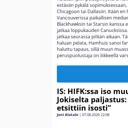
estävän pykälä sopimuksessaan, m
Chicagoon tai Dallasiin. Itään en
Vancouverissa paikallisen median 
Blackhawksin tai Starsin kanssa 
jatkaa loppukauden Canucksissa. 
jatkaa seurassa pitkän aikaan. Tä
haluan pelata, Hamhuis sanoi fan
haluttu tapaus, sillä muun muas
peruspuolustaja on liikkeellä var
IS: HIFK:ssa iso muu
Jokiselta paljastus:
etsittiin isosti”
Joni Alatalo
|
07.08.2026
22:08