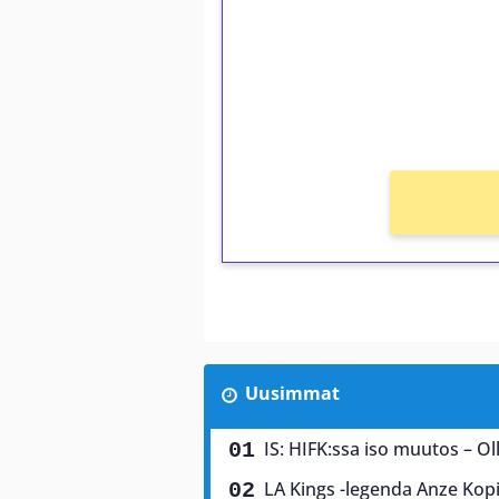
Talleta 1€
Saat heti 50 ilmaiskierr
kierros)!
Ei kierrätysvaatimusta!
Uusimmat
IS: HIFK:ssa iso muutos – Olli
LA Kings -legenda Anze Kopi