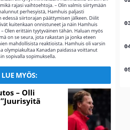
ikä rajasi vaihtoehtoja. – Olin valmis siirtymään
 halunnut perhesyistä, Hamhuis paljasti
edessä siirtorajan päättymisen jälkeen. Diilit
eivät kuitenkaan onnistuneet ja näin Hamhuis
– Olen erittäin tyytyväinen tähän. Haluan myös
mä on se seura, jota rakastan ja jonka eteen
ien mahdollisista reaktioista. Hamhuis oli varsin
sa olympiakultaa Kanadan paidassa voittanut
sin sopivalla sopimuksella.
LUE MYÖS:
tos – Olli
 ”Juurisyitä