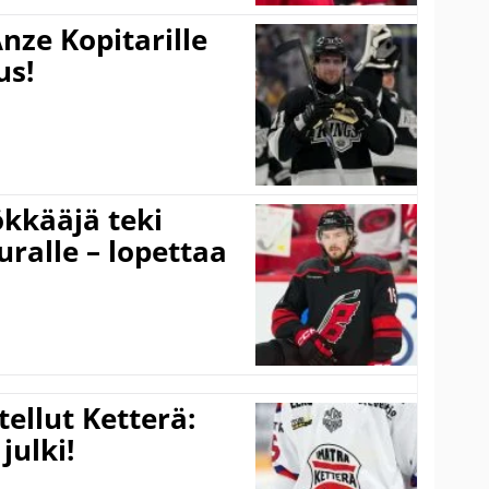
nze Kopitarille
us!
kkääjä teki
uralle – lopettaa
tellut Ketterä:
julki!