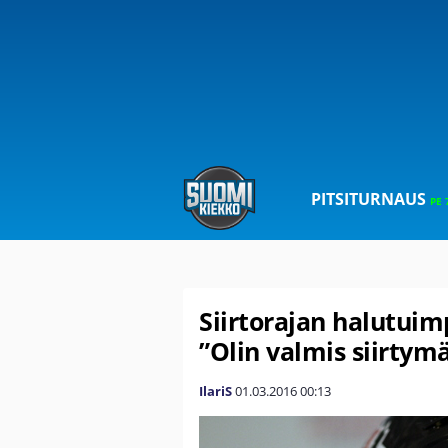
PITSITURNAUS
PE 
Siirtorajan halutuim
”Olin valmis siirtym
IlariS
01.03.2016
00:13