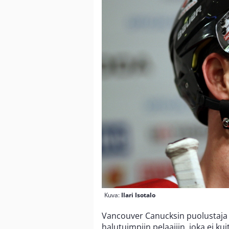
Kuva:
Ilari Isotalo
Vancouver Canucksin puolustaj
halutuimpiin pelaajiin, joka ei ku