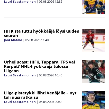
Lauri Saastamoinen
|
05.08.2026
12:35
HIFK:sta tuttu hyökkääjä löysi uuden
seuran
Joni Alatalo
|
05.08.2026
11:40
Urheilucast: HIFK, Tappara, TPS vai
Kärpät? NHL-hyökkääjä tulossa
Liigaan
Lauri Saastamoinen
|
05.08.2026
10:40
Liiga-pistetykki lähti Venäjälle – nyt
tuli uusi ratkaisu
Lauri Saastamoinen
|
05.08.2026
09:43