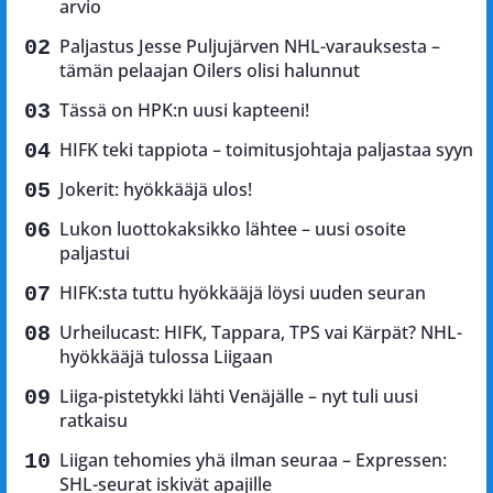
arvio
Paljastus Jesse Puljujärven NHL-varauksesta –
tämän pelaajan Oilers olisi halunnut
Tässä on HPK:n uusi kapteeni!
HIFK teki tappiota – toimitusjohtaja paljastaa syyn
Jokerit: hyökkääjä ulos!
Lukon luottokaksikko lähtee – uusi osoite
paljastui
HIFK:sta tuttu hyökkääjä löysi uuden seuran
Urheilucast: HIFK, Tappara, TPS vai Kärpät? NHL-
hyökkääjä tulossa Liigaan
Liiga-pistetykki lähti Venäjälle – nyt tuli uusi
ratkaisu
Liigan tehomies yhä ilman seuraa – Expressen:
SHL-seurat iskivät apajille