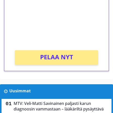
kierrätystä!
Talleta 1€
Saat heti 50 ilmaiskierrosta Tuohi 1000 -
peliin (arvo 0,20€ per kierros)!
Ei kierrätysvaatimusta!
PELAA NYT
Uusimmat
MTV: Veli-Matti Savinainen paljasti karun
diagnoosin vammastaan – lääkäriltä pysäyttävä