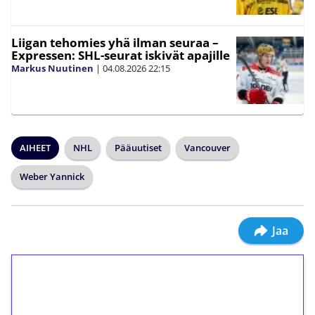
Liigan tehomies yhä ilman seuraa –
Expressen: SHL-seurat iskivät apajille
Markus Nuutinen
|
04.08.2026
22:15
AIHEET
NHL
Pääuutiset
Vancouver
Weber Yannick
Jaa
1€ = 10€ arvosta
ilmaiskierroksia ilman