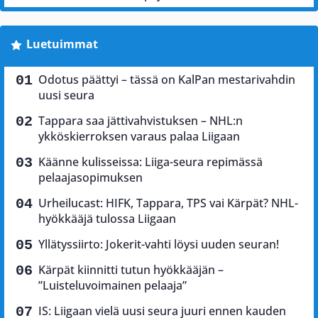
Luetuimmat
Odotus päättyi – tässä on KalPan mestarivahdin
uusi seura
Tappara saa jättivahvistuksen – NHL:n
ykköskierroksen varaus palaa Liigaan
Käänne kulisseissa: Liiga-seura repimässä
pelaajasopimuksen
Urheilucast: HIFK, Tappara, TPS vai Kärpät? NHL-
hyökkääjä tulossa Liigaan
Yllätyssiirto: Jokerit-vahti löysi uuden seuran!
Kärpät kiinnitti tutun hyökkääjän –
”Luisteluvoimainen pelaaja”
IS: Liigaan vielä uusi seura juuri ennen kauden