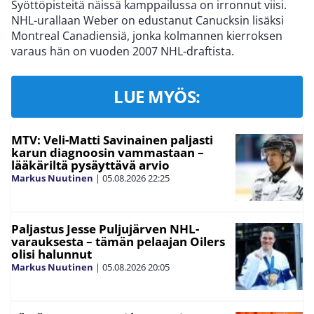
Syöttöpisteitä näissä kamppailussa on irronnut viisi.
NHL-urallaan Weber on edustanut Canucksin lisäksi
Montreal Canadiensiä, jonka kolmannen kierroksen
varaus hän on vuoden 2007 NHL-draftista.
LUE MYÖS:
MTV: Veli-Matti Savinainen paljasti
karun diagnoosin vammastaan –
lääkäriltä pysäyttävä arvio
Markus Nuutinen
|
05.08.2026
22:25
Paljastus Jesse Puljujärven NHL-
varauksesta – tämän pelaajan Oilers
olisi halunnut
Markus Nuutinen
|
05.08.2026
20:05