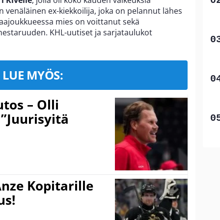
 venäläinen ex-kiekkoilija, joka on pelannut lähes
aajoukkueessa mies on voittanut sekä
staruuden. KHL-uutiset ja sarjataulukot
LUE MYÖS:
tos – Olli
 ”Juurisyitä
nze Kopitarille
us!