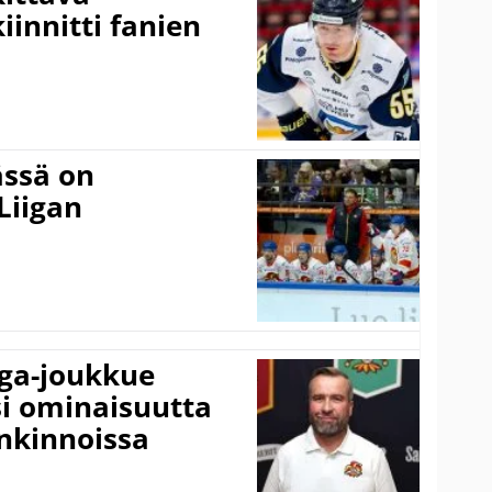
innitti fanien
ässä on
Liigan
iga-joukkue
si ominaisuutta
nkinnoissa