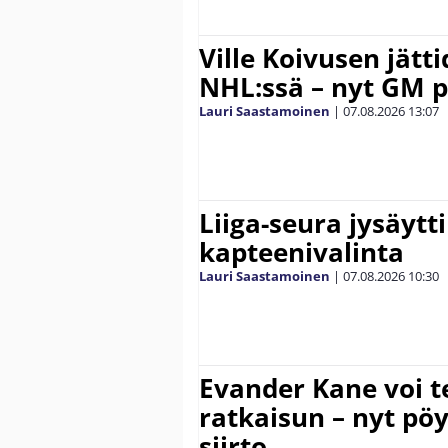
Ville Koivusen jätt
NHL:ssä – nyt GM p
Lauri Saastamoinen
|
07.08.2026
13:07
Liiga-seura jysäytti
kapteenivalinta
Lauri Saastamoinen
|
07.08.2026
10:30
Evander Kane voi t
ratkaisun – nyt pöy
siirto