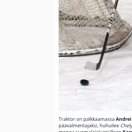
Traktor on palkkaamassa
Andrei
päävalmentajaksi, huhuilee
Chel
monoa suomalaisluotsilleen
Karr