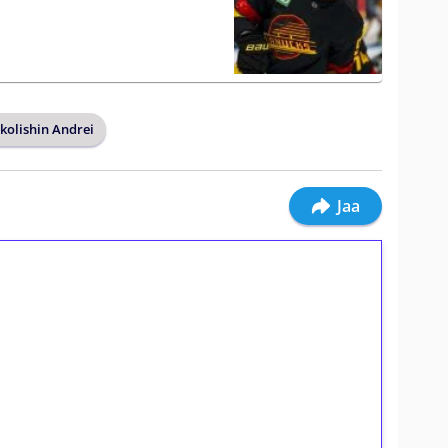
kolishin Andrei
Jaa
ilmaiskierroksia ilman
osta Tuohi 1000 -peliin (arvo 0,20€ per