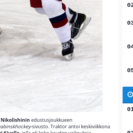
 Nikolishinin
edustusjoukkueen
yabinskhockey
-sivusto. Traktor antoi keskiviikkona
i Kivelle
, jolla oli koko kauden vaikeuksia