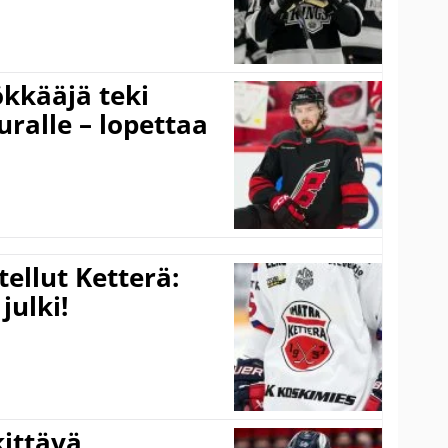
kkääjä teki
uralle – lopettaa
tellut Ketterä:
julki!
kittävä