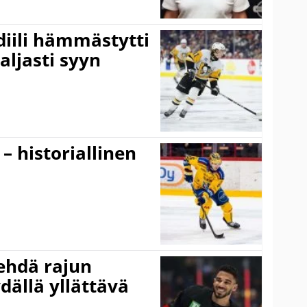
idiili hämmästytti
aljasti syyn
 – historiallinen
ehdä rajun
dällä yllättävä