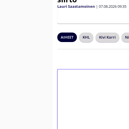
Lauri Saastamoinen
|
07.08.2026
09:35
AIHEET
KHL
Kivi Karri
Ni
1€ = 10€ arvosta 
kierrätystä!
Talleta 1€
Saat heti 50 ilmaiskierr
kierros)!