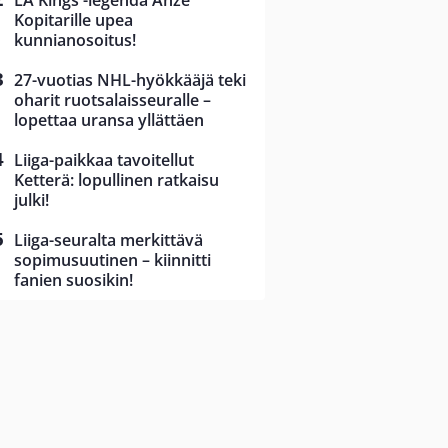
LA Kings -legenda Anze
Kopitarille upea
kunnianosoitus!
27-vuotias NHL-hyökkääjä teki
oharit ruotsalaisseuralle –
lopettaa uransa yllättäen
Liiga-paikkaa tavoitellut
Ketterä: lopullinen ratkaisu
julki!
Liiga-seuralta merkittävä
sopimusuutinen – kiinnitti
fanien suosikin!