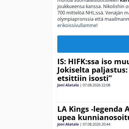
joukkueensa kanssa. Nikolishin on
700 mittelöä NHL:ssä. Venäjän m
olympiapronssia että maailmanme
erikoissivullamme
!
IS: HIFK:ssa iso muu
Jokiselta paljastus:
etsittiin isosti”
Joni Alatalo
|
07.08.2026
22:08
LA Kings -legenda A
upea kunnianosoit
Joni Alatalo
|
07.08.2026
20:44