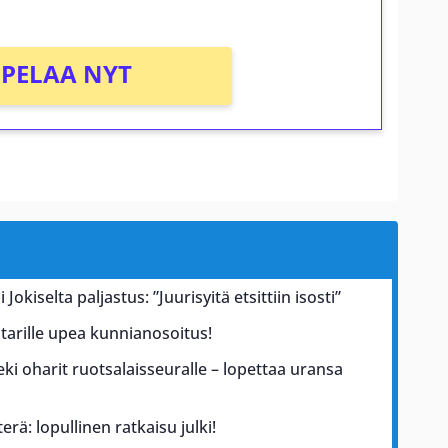
PELAA NYT
 Jokiselta paljastus: ”Juurisyitä etsittiin isosti”
tarille upea kunnianosoitus!
ki oharit ruotsalaisseuralle – lopettaa uransa
erä: lopullinen ratkaisu julki!