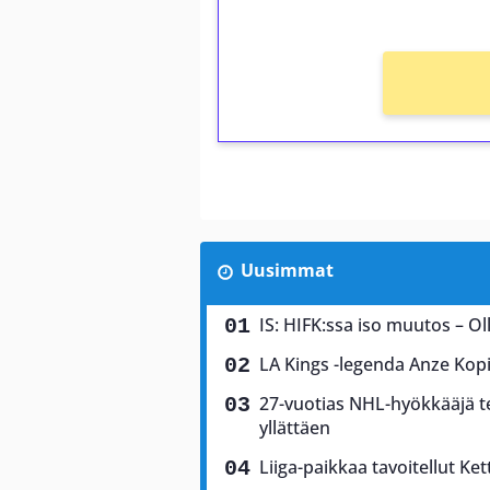
Ei kierrätysvaatimusta!
Uusimmat
IS: HIFK:ssa iso muutos – Olli
LA Kings -legenda Anze Kopi
27-vuotias NHL-hyökkääjä te
yllättäen
Liiga-paikkaa tavoitellut Kett