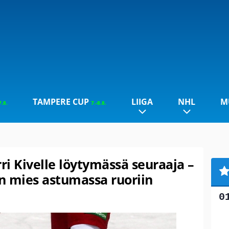
TAMPERE CUP
LIIGA
NHL
M
7.8.
7.-8.8.
i Kivelle löytymässä seuraaja –
n mies astumassa ruoriin