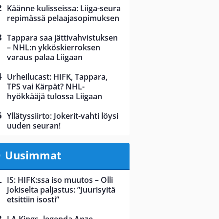
Käänne kulisseissa: Liiga-seura
repimässä pelaajasopimuksen
Tappara saa jättivahvistuksen
– NHL:n ykköskierroksen
varaus palaa Liigaan
Urheilucast: HIFK, Tappara,
TPS vai Kärpät? NHL-
hyökkääjä tulossa Liigaan
Yllätyssiirto: Jokerit-vahti löysi
uuden seuran!
Uusimmat
IS: HIFK:ssa iso muutos – Olli
Jokiselta paljastus: ”Juurisyitä
etsittiin isosti”